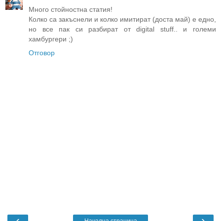
Много стойностна статия!
Колко са закъснели и колко имитират (доста май) е едно,
но все пак си разбират от digital stuff.. и големи
хамбургери ;)
Отговор
‹
›
Начална страница