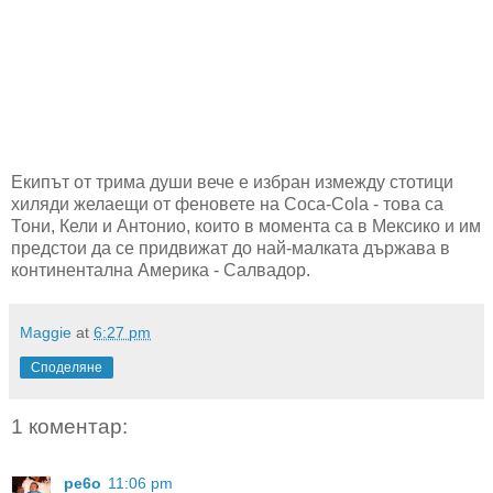
Екипът от трима души вече е избран измежду стотици
хиляди желаещи от феновете на Coca-Cola - това са
Тони, Кели и Антонио, които в момента са в Мексико и им
предстои да се придвижат до най-малката държава в
континентална Америка - Салвадор.
Maggie
at
6:27 pm
Споделяне
1 коментар:
pe6o
11:06 pm