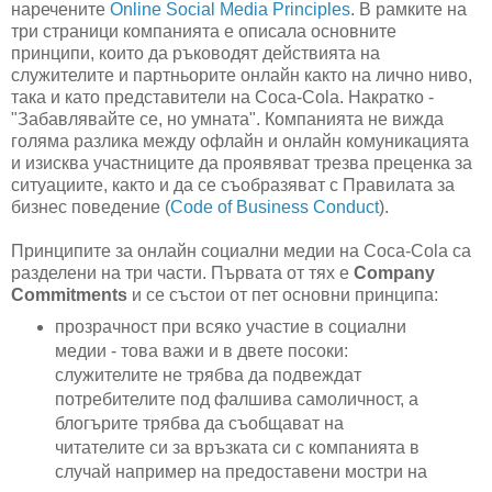
наречените
Online Social Media Principles
. В рамките на
три страници компанията е описала основните
принципи, които да ръководят действията на
служителите и партньорите онлайн както на лично ниво,
така и като представители на Coca-Cola. Накратко -
"Забавлявайте се, но умната". Компанията не вижда
голяма разлика между офлайн и онлайн комуникацията
и изисква участниците да проявяват трезва преценка за
ситуациите, както и да се съобразяват с Правилата за
бизнес поведение (
Code of Business Conduct
).
Принципите за онлайн социални медии на Coca-Cola са
разделени на три части. Първата от тях е
Company
Commitments
и се състои от пет основни принципа:
прозрачност при всяко участие в социални
медии - това важи и в двете посоки:
служителите не трябва да подвеждат
потребителите под фалшива самоличност, а
блогърите трябва да съобщават на
читателите си за връзката си с компанията в
случай например на предоставени мостри на