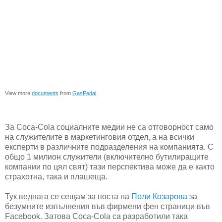
View more
documents
from
GasPedal
.
За Coca-Cola социалните медии не са отговорност само
на служителите в маркетинговия отдел, а на всички
експерти в различните подразделения на компанията. С
общо 1 милион служители (включително бутилиращите
компании по цял свят) тази перспектива може да е както
страхотна, така и плашеща.
Тук веднага се сещам за поста на
Поли Козарова
за
безумните изпълнения във фирмени фен страници във
Facebook. Затова Coca-Cola са разработили така