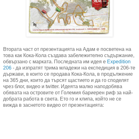
Втората част от презентацията на Адам е посветена на
това как Кока-Кола създава забележително съдържание,
обвързано с марката. Последната им идея е
Expedition
206
- да изпратят трима младежи на експедиция в 206-те
държави, в които се продава Кока-Кола, в продължение
на 365 дни, които да търсят щастието и да го споделят
чрез блог, видео и twitter. Идеята малко наподобява
обявата на островите от Големия бариерен риф за най-
добрата работа в света. Ето го и клипа, който не се
вижда в заснетото видео от презентацията: