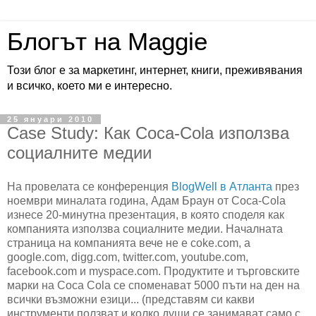
Блогът на Maggie
Този блог е за маркетинг, интернет, книги, преживявания
и всичко, което ми е интересно.
25 януари 2010
Case Study: Как Coca-Cola използва
социалните медии
На провелата се конференция
BlogWell в Атланта
през
ноември миналата година, Адам Браун от Coca-Cola
изнесе 20-минутна презентация, в която споделя как
компанията използва социалните медии. Началната
страница на компанията вече не е coke.com, a
google.com, digg.com, twitter.com, youtube.com,
facebook.com и myspace.com. Продуктите и търговските
марки на Coca Cola се споменават 5000 пъти на ден на
всички възможни езици... (представям си какви
инструменти ползват и колко души се занимават само с