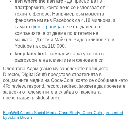
fish where the fish are
- да присъстват в
платформите, които вече се използват от
техните фенове. Например към момента
феновете им във Facebook са 4.18 милиона, а
самата
фен страница
не е създадена от
компанията, а от двама почитатели на
марката - Дъсти и Майкъл. Видео клиповете в
Youtube пък са 110 000.
keep fans first
- компанията да участва в
разговорите на клиентите и феновете си.
След това Адам (само му забележете позицията -
Director, Digital Stuff) представя стратегията в
социалните медии на Coca-Cola, която се обобщава като
4R: review, respond, record, redirect (можете да прочетете
за всеки от елементите в слайда от качената
презентация в slideshare):
BlogWell Atlanta Social Media Case Study: Coca-Cola, presented
by Adam Brown