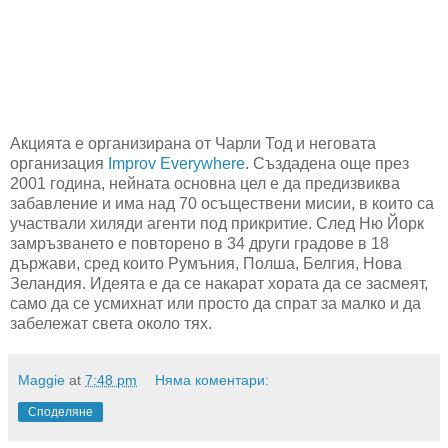
Акцията е организирана от Чарли Тод и неговата
организация
Improv Everywhere
. Създадена още през
2001 година, нейната основна цел е да предизвиква
забавление и има над 70 осъществени мисии, в които са
участвали хиляди агенти под прикритие. След Ню Йорк
замръзването е повторено в 34 други градове в 18
държави, сред които Румъния, Полша, Белгия, Нова
Зеландия. Идеята е да се накарат хората да се засмеят,
само да се усмихнат или просто да спрат за малко и да
забележат света около тях.
Maggie
at
7:48 pm
Няма коментари:
Споделяне