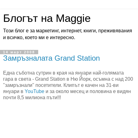
Блогът на Maggie
Този блог е за маркетинг, интернет, книги, преживявания
и всичко, което ми е интересно.
14 март 2008
Замръзналата Grand Station
Една съботна сутрин в края на януари най-голямата
гара в света - Grand Station в Ню Йорк, осъмна с над 200
"замръзнали" посетители. Клипът е качен на 31-ви
януари в
YouTube
и за около месец и половина е видян
почти 8,5 милиона пъти!!!