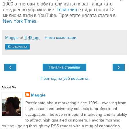
1000 от неговите обитатели изпълняват танца като
ежедневно упражнение.
Този клип
е видян почти 13
милиона пъти в YouTube. Прочетете цялата статия в
New York Times
.
Maggie
at
8:49 am
Няма коментари:
Споделяне
‹
›
Начална страница
Преглед на уеб версията
About Me
Maggie
Passionate about marketing since 1999 – evolving from
high-school and university subjects to professional
occupation. I believe in inbound marketing and its ability
to attract high qualified customers. Favorite morning
routine - going through my RSS reader with a mug of cappuccino.