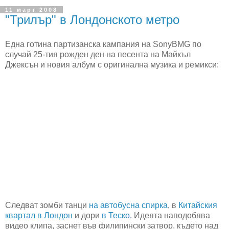
11 март 2008
"Трилър" в Лондонското метро
Една готина партизанска кампания на SonyBMG по
случай 25-тия рожден ден на песента на Майкъл
Джексън и новия албум с оригинална музика и ремикси:
Следват зомби танци
на автобусна спирка
, в
Китайския
квартал в Лондон
и дори
в Теско
. Идеята наподобява
видео клипа, заснет във филипински затвор, където над