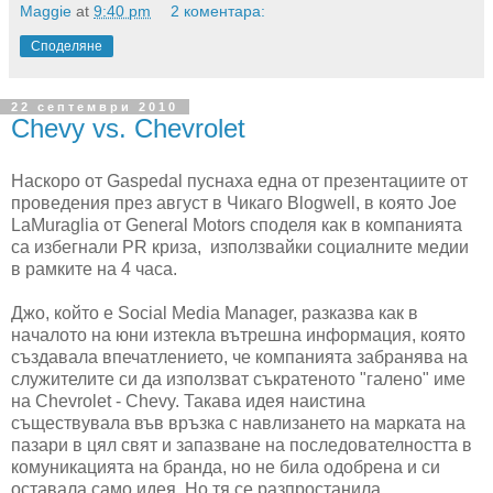
Maggie
at
9:40 pm
2 коментара:
Споделяне
22 септември 2010
Chevy vs. Chevrolet
Наскоро от Gaspedal пуснаха една от презентациите от
проведения през август в Чикаго Blogwell, в която Joe
LaMuraglia от General Motors споделя как в компанията
са избегнали PR криза, използвайки социалните медии
в рамките на 4 часа.
Джо, който е Social Media Manager, разказва как в
началото на юни изтекла вътрешна информация, която
създавала впечатлението, че компанията забранява на
служителите си да използват съкратеното "галено" име
на Chevrolet - Chevy. Такава идея наистина
съществувала във връзка с навлизането на марката на
пазари в цял свят и запазване на последователността в
комуникацията на бранда, но не била одобрена и си
оставала само идея. Но тя се разпростанила