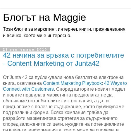
Блогът на Maggie
Този блог е за маркетинг, интернет, книги, преживявания
и всичко, което ми е интересно.
29 септември 2010
42 начина за връзка с потребителите
- Content Marketing от Junta42
От Junta 42 са публикували нова безплатна електронна
книга, озаглавена
Content Marketing Playbook: 42 Ways to
Connect with Customers
. Според авторите новият модел
и новите правила в маркетинга предполагат не да
облъчваме потребителите си с послания, а да ги
придърпаме с полезно съдържание, което публикуваме
под различни форми. Всяка компания трябва да
разработи маркетингова стратегия за съдържанието
според заложените си цели, нуждите на потенциалните
си клиенти, информацията, което може да сподели, и