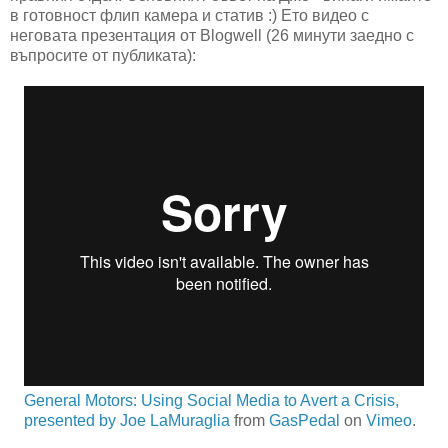
в готовност флип камера и статив :) Ето видео с
неговата презентация от Blogwell (26 минути заедно с
въпросите от публиката):
General Motors: Using Social Media to Avert a Crisis,
presented by Joe LaMuraglia
from
GasPedal
on
Vimeo
.