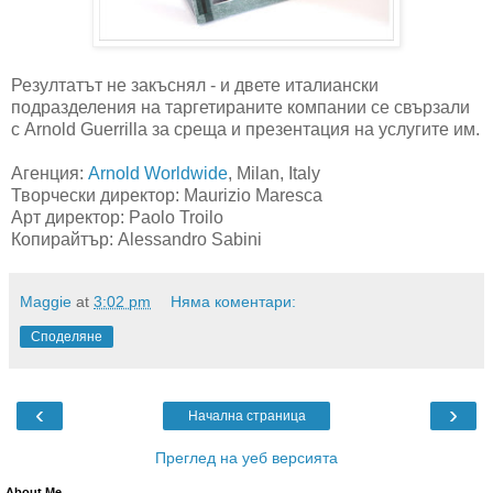
Резултатът не закъснял - и двете италиански
подразделения на таргетираните компании се свързали
с Arnold Guerrilla за среща и презентация на услугите им.
Агенция:
Arnold Worldwide
, Milan, Italy
Творчески директор: Maurizio Maresca
Арт директор: Paolo Troilo
Копирайтър: Alessandro Sabini
Maggie
at
3:02 pm
Няма коментари:
Споделяне
‹
›
Начална страница
Преглед на уеб версията
About Me