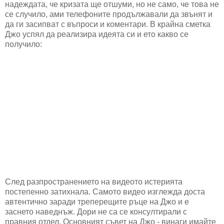
надеждата, че кризата ще отшуми, но не само, че това не
се случило, ами телефоните продължавали да звънят и
да ги засипват с въпроси и коментари. В крайна сметка
Джо успял да реализира идеята си и ето какво се
получило:
След разпространението на видеото истерията
постепенно затихнала. Самото видео изглежда доста
автентично заради треперещите ръце на Джо и е
заснето наведнъж. Дори не са се консултирали с
правния отдел. Основният съвет на Джо - винаги имайте