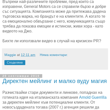
Въпреки най-различните проблеми, пред които са
изправени, General Motors са се справили бързо и добре
със ситуацията. Компанията може да притежава дадена
търговска марка, но брандът е на клиентите. А когато те
са емоционално обвързани с него, комуникацията също
трябва да показва емоции и истински, живи хора - като
видеото на Джо.
Бихте ли използвали видео в случай на кризисен PR?
Maggie
at
12:11 am
Няма коментари:
Споделяне
20 септември 2010
Директен мейлинг и малко вуду магия
Разчиствайки стари документи и линкове, попаднах на
готината идея на италианската компания
Arnold Guerrilla
за директен мейлинг към потенциални клиенти. От
новосъздадената тогава (2007 г.) агенция решили да