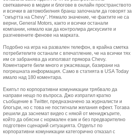
светкавично в медии и блогове в онлайн пространството
и всички в автомобилния бранш започнали да говорят за
"смъртта на Chevy". Нямало значение, че фактите не са
верни, General Motors, както и всички останали
компании, нямало как да контролира дискусиите и
разгневените фенове на марката.
Подобно на игра на развален телефон, в крайна сметка
потребителите останали с впечатление, че на всички тях
им се забранява да използват прякора Chevy.
Коментарите били много и ужасяващи, базирани на
погрешната информация. Само в статията в USA Today
имало над 180 коментара.
Екипът по корпоративни комуникации трябвало да
направи нещо по въпроса. Джо изпратил кратко
съобщение в Twitter, предназначено за журналисти и
блогъри, но с това не постигнали желания ефект. Тогава
решили да заснемат видео с някой от мениджърите,
който да обясни с нормален език и без предварително
подготвен сценарий ситуацията. Отделът по
корпоративни комуникации категорично отказал с