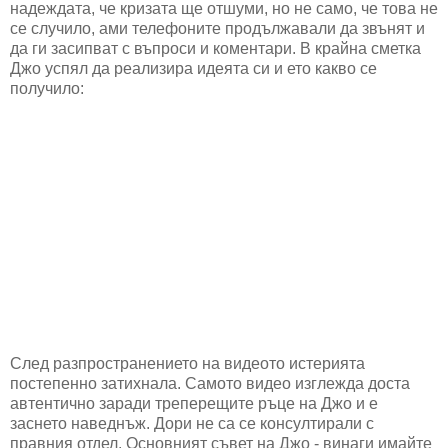
надеждата, че кризата ще отшуми, но не само, че това не
се случило, ами телефоните продължавали да звънят и
да ги засипват с въпроси и коментари. В крайна сметка
Джо успял да реализира идеята си и ето какво се
получило:
След разпространението на видеото истерията
постепенно затихнала. Самото видео изглежда доста
автентично заради треперещите ръце на Джо и е
заснето наведнъж. Дори не са се консултирали с
правния отдел. Основният съвет на Джо - винаги имайте