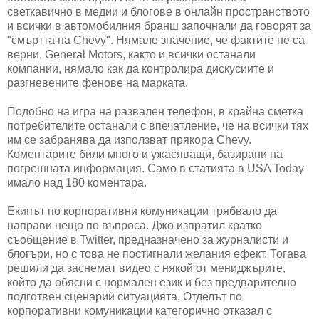
светкавично в медии и блогове в онлайн пространството
и всички в автомобилния бранш започнали да говорят за
"смъртта на Chevy". Нямало значение, че фактите не са
верни, General Motors, както и всички останали
компании, нямало как да контролира дискусиите и
разгневените фенове на марката.
Подобно на игра на развален телефон, в крайна сметка
потребителите останали с впечатление, че на всички тях
им се забранява да използват прякора Chevy.
Коментарите били много и ужасяващи, базирани на
погрешната информация. Само в статията в USA Today
имало над 180 коментара.
Екипът по корпоративни комуникации трябвало да
направи нещо по въпроса. Джо изпратил кратко
съобщение в Twitter, предназначено за журналисти и
блогъри, но с това не постигнали желания ефект. Тогава
решили да заснемат видео с някой от мениджърите,
който да обясни с нормален език и без предварително
подготвен сценарий ситуацията. Отделът по
корпоративни комуникации категорично отказал с