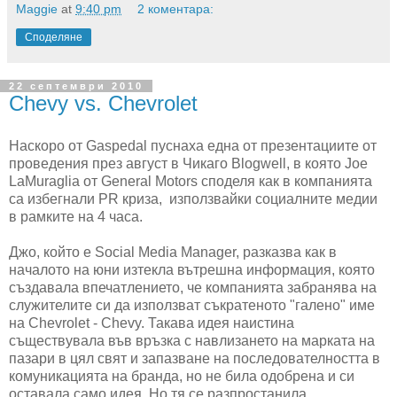
Maggie
at
9:40 pm
2 коментара:
Споделяне
22 септември 2010
Chevy vs. Chevrolet
Наскоро от Gaspedal пуснаха една от презентациите от
проведения през август в Чикаго Blogwell, в която Joe
LaMuraglia от General Motors споделя как в компанията
са избегнали PR криза, използвайки социалните медии
в рамките на 4 часа.
Джо, който е Social Media Manager, разказва как в
началото на юни изтекла вътрешна информация, която
създавала впечатлението, че компанията забранява на
служителите си да използват съкратеното "галено" име
на Chevrolet - Chevy. Такава идея наистина
съществувала във връзка с навлизането на марката на
пазари в цял свят и запазване на последователността в
комуникацията на бранда, но не била одобрена и си
оставала само идея. Но тя се разпростанила