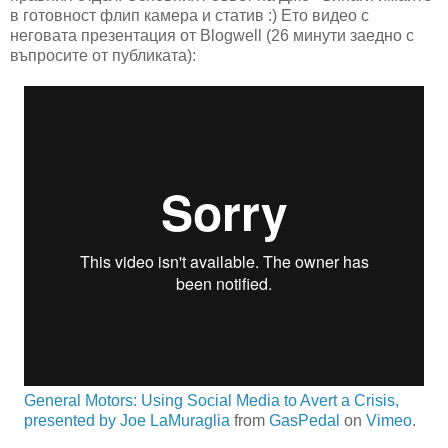
в готовност флип камера и статив :) Ето видео с
неговата презентация от Blogwell (26 минути заедно с
въпросите от публиката):
General Motors: Using Social Media to Avert a Crisis,
presented by Joe LaMuraglia
from
GasPedal
on
Vimeo
.