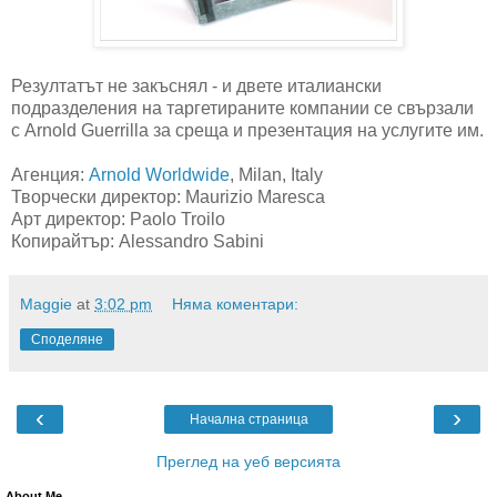
Резултатът не закъснял - и двете италиански
подразделения на таргетираните компании се свързали
с Arnold Guerrilla за среща и презентация на услугите им.
Агенция:
Arnold Worldwide
, Milan, Italy
Творчески директор: Maurizio Maresca
Арт директор: Paolo Troilo
Копирайтър: Alessandro Sabini
Maggie
at
3:02 pm
Няма коментари:
Споделяне
‹
›
Начална страница
Преглед на уеб версията
About Me