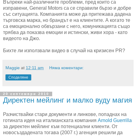
Въпреки най-различните проблеми, пред които са
изправени, General Motors са се справили бързо и добре
със ситуацията. Компанията може да притежава дадена
търговска марка, но брандът е на клиентите. А когато те
са емоционално обвързани с него, комуникацията също
трябва да показва емоции и истински, живи хора - като
видеото на Джо.
Бихте ли използвали видео в случай на кризисен PR?
Maggie
at
12:11 am
Няма коментари:
Споделяне
20 септември 2010
Директен мейлинг и малко вуду магия
Разчиствайки стари документи и линкове, попаднах на
готината идея на италианската компания
Arnold Guerrilla
за директен мейлинг към потенциални клиенти. От
новосъздадената тогава (2007 г.) агенция решили да