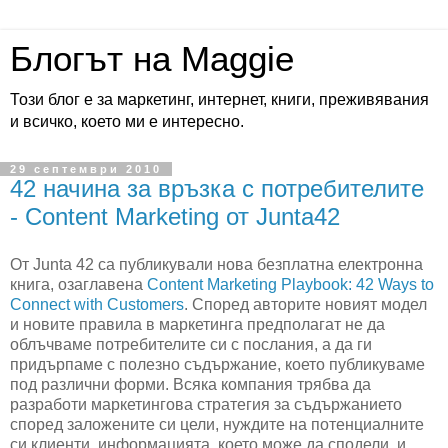
Блогът на Maggie
Този блог е за маркетинг, интернет, книги, преживявания
и всичко, което ми е интересно.
29 септември 2010
42 начина за връзка с потребителите
- Content Marketing от Junta42
От Junta 42 са публикували нова безплатна електронна
книга, озаглавена
Content Marketing Playbook: 42 Ways to
Connect with Customers
. Според авторите новият модел
и новите правила в маркетинга предполагат не да
облъчваме потребителите си с послания, а да ги
придърпаме с полезно съдържание, което публикуваме
под различни форми. Всяка компания трябва да
разработи маркетингова стратегия за съдържанието
според заложените си цели, нуждите на потенциалните
си клиенти, информацията, което може да сподели, и