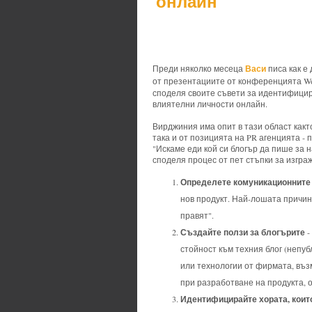
онлайн
Васи
Преди няколко месеца
писа как е
от презентациите от конференцията Word
споделя своите съвети за идентифици
влиятелни личности онлайн.
Вирджиния има опит в тази област както
така и от позицията на PR агенцията - 
"Искаме еди кой си блогър да пише за 
споделя процес от пет стъпки за изгр
Определете комуникационните
нов продукт. Най-лошата причина
правят".
Създайте ползи за блогърите
-
стойност към техния блог (непу
или технологии от фирмата, въз
при разработване на продукта, о
Идентифицирайте хората, които