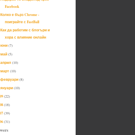
Facebook
Колко е бърз Chrome -
поиграйте с FastBall
Как да работим с блогъри и
хора с влияние онлайн
юни
(7)
►
май
(5)
►
април
(10)
►
март
(10)
►
февруари
(8)
►
януари
(10)
►
09
(22)
08
(18)
07
(39)
06
(31)
owers