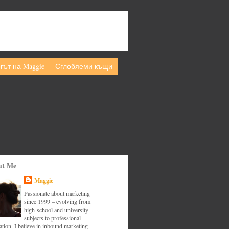
гът на Maggie
Сглобяеми къщи
ut Me
Maggie
Passionate about marketing
since 1999 – evolving from
high-school and university
subjects to professional
tion. I believe in inbound marketing