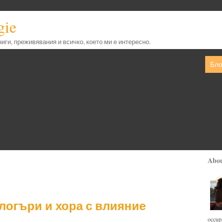
gie
книги, преживявания и всичко, което ми е интересно.
Бло
Abo
блогъри и хора с влияние
occupa