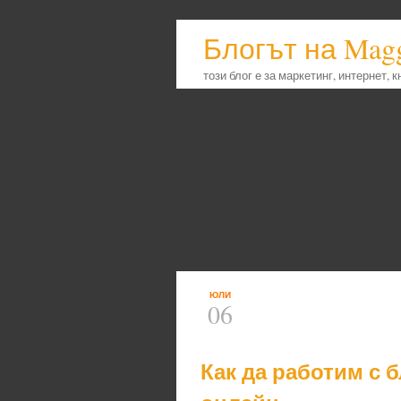
Блогът на Mag
този блог е за маркетинг, интернет, 
ЮЛИ
06
Как да работим с 