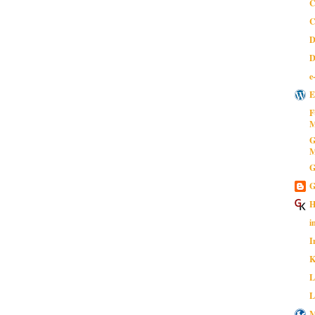
C
C
D
D
e
E
F
M
G
M
G
G
H
i
I
K
L
L
M