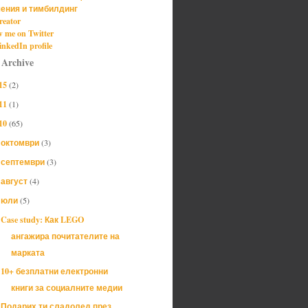
ения и тимбилдинг
reator
w me on Twitter
nkedIn profile
 Archive
15
(2)
11
(1)
10
(65)
октомври
(3)
►
септември
(3)
►
август
(4)
►
юли
(5)
▼
Case study: Как LEGO
ангажира почитателите на
марката
10+ безплатни електронни
книги за социалните медии
Подарих ти сладолед през