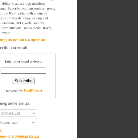
s ability to attract high qualified
mers. Favorite morning routine - going
gh my RSS reader with a mug of
cino. Interests: copy writing and
t creation, SEO, web usability,
, presentations, social media, travel,
, music.
лед на целия ми профил
cribe via email
Enter your email address:
FeedBurner
Delivered by
нирайте се за
Публикации
Коментари
ik
ени сглобяеми къщи