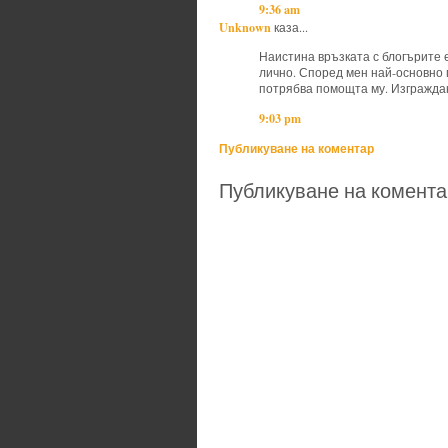
9:36 am
Unknown
каза...
Наистина връзката с блогърите е
лично. Според мен най-основно 
потрябва помощта му. Изграждан
9:03 pm
Публикуване на коментар
Публикуване на комента