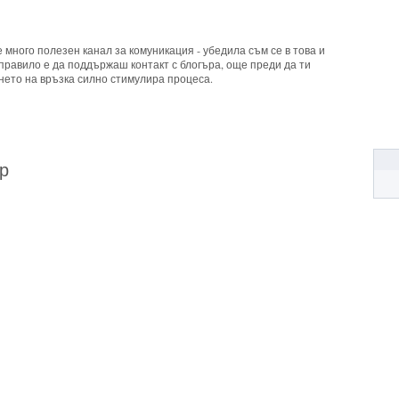
 много полезен канал за комуникация - убедила съм се в това и
правило е да поддържаш контакт с блогъра, още преди да ти
ето на връзка силно стимулира процеса.
р