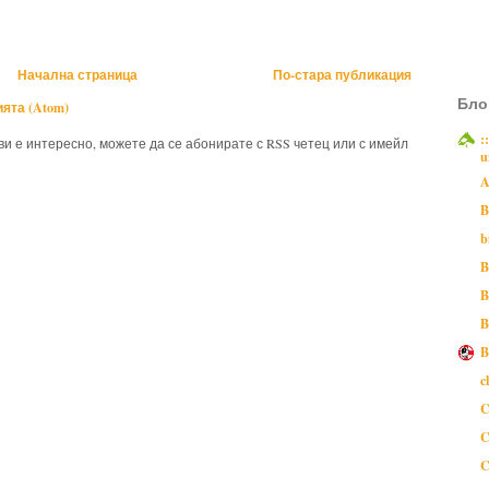
Начална страница
По-стара публикация
Бло
ята (Atom)
:
 ви е интересно, можете да се абонирате с RSS четец или с имейл
u
A
B
b
B
B
B
B
c
C
C
C