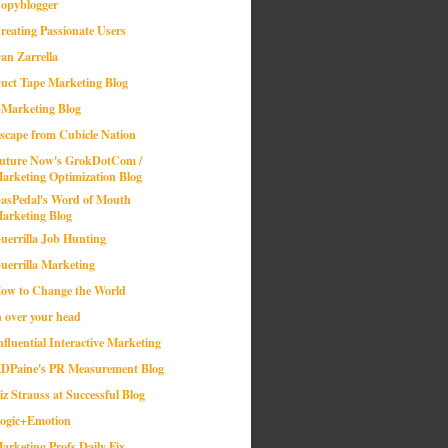
opyblogger
reating Passionate Users
an Zarrella
uct Tape Marketing Blog
-Marketing Blog
scape from Cubicle Nation
uture Now's GrokDotCom /
arketing Optimization Blog
asPedal's Word of Mouth
arketing Blog
uerrilla Job Hunting
uerrilla Marketing
ow to Change the World
n over your head
nfluential Interactive Marketing
DPaine's PR Measurement Blog
iz Strauss at Successful Blog
ogic+Emotion
arketing Profs Daily Fix