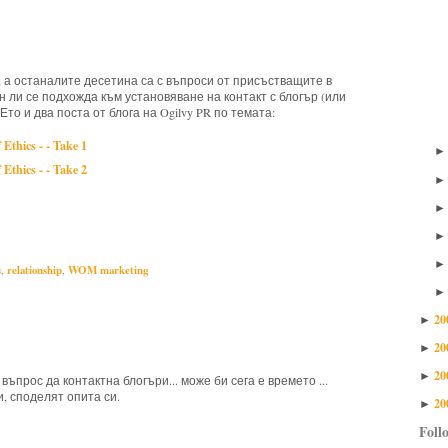
 а останалите десетина са с въпроси от присъстващите в
н ли се подхожда към установяване на контакт с блогър (или
Ето и два поста от блога на Ogilvy PR по темата:
Ethics - - Take 1
Ethics - - Take 2
ers,
Ogilvy,
presentations,
relationship,
WOM marketing
s
,
relationship
,
WOM marketing
20
►
20
►
20
►
въпрос да контактна блогъри... може би сега е времето ...
, споделят опита си.
20
►
Foll