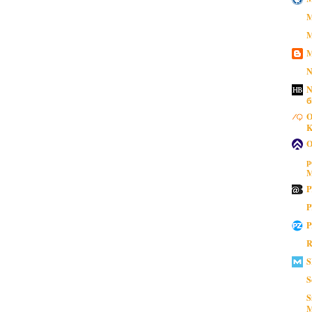
M
M
M
N
N
б
O
K
O
p
M
P
P
P
R
S
S
S
M