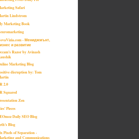
arketing Safari
artin Lindstrom
y Marketing Book
euromarketing
ovaVizia.com - Мениджмънт,
изнес и развитие
ccam's Razor by Avinash
aushik
nline Marketing Blog
ositive disruption by: Tom
artin
R 2.0
R Squared
resentation Zen
ies' Pieces
EOmoz Daily SEO Blog
eth's Blog
ix Pixels of Separation -
arketing and Communications