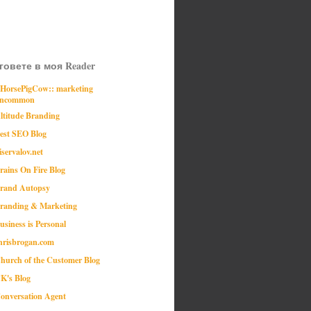
говете в моя Reader
:HorsePigCow:: marketing
ncommon
ltitude Branding
est SEO Blog
iservalov.net
rains On Fire Blog
rand Autopsy
randing & Marketing
usiness is Personal
hrisbrogan.com
hurch of the Customer Blog
K's Blog
onversation Agent