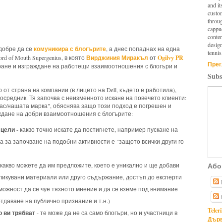
and it
custo
throu
cappuc
conten
design
комуникира с блогърите
 добре да се
, а днес попаднах на една
tennis
Вирджиния Миракъл
Ogilvy PR
 of Mouth Supergenius, в която
от
Прег
ране и изграждане на работещи взаимоотношения с блогъри и
Subs
 от страна на компании (в лицето на Dell, където е работила),
посредник. Тя започва с неизменното искане на повечето клиенти:
нас/нашата марка", обяснява защо този подход е погрешен и
аждане на добри взаимоотношения с блогърите:
 цели
- какво точно искате да постигнете, например пускане на
 за започване на подобни активности е "защото всички други го
Або
 какво можете да им предложите, което е уникално и ще добави
бликувани материали или друго съдържание, достъп до експерти
можност да се чуе тяхното мнение и да се вземе под внимание
тдаване на публично признание и т.н.)
Teler
 ви трябват
- те може да не са само блогъри, но и участници в
Дърв