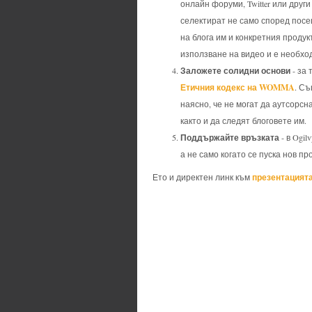
онлайн форуми, Twitter или друг
селектират не само според посе
на блога им и конкретния продук
използване на видео и е необхо
Заложете солидни основи
- за
Етичния кодекс на WOMMA
. Съ
наясно, че не могат да аутсорсна
както и да следят блоговете им.
Поддържайте връзката
- в Ogil
а не само когато се пуска нов п
презентацията
Ето и директен линк към