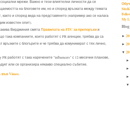
и социални мрежи. Важно е тези влиятелни личности да се
Обуч
SiteK
щаемостта на блоговете им, но и според връзката между темата
Follo
т, както и според вида на представянето (например ако се налага
My Li
дим известен опит).
Blog
Правилата на FTC за препоръки
 такива Вирджиния смята
и
20
►
що така компаниите, които работят с PR агенции, трябва да са
т връзките с блогърите и че трябва да комуникират с тях лично,
20
►
20
▼
vy PR работят с така наречените "influencers" с 12-месечни планове,
родукт или се организира някакво специално събитие.
 във Vimeo
.