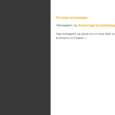
По-нова публикация
Коментари за публикаци
Абонамент за:
Ако попадате за пръв път в този блог и
в полето отстрани ->