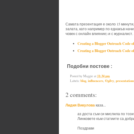
Самата презентация е около 15 минути,
залата, като например по еднакъв начи
човек с онлайн влияние) и с журналист. 
Creating a Blogger Outreach Code of 
Creating a Blogger Outreach Code of 
Подобни постове :
blog,
influenc
Posted by
Maggie
at
11:34 pm
Labels:
blog
,
influencers
,
Ogilvy
,
presentation
2 comments:
Лидия Викулова
каза...
аз доста съм си мислила по този 
Линковете към статиите са добри
Поздрави