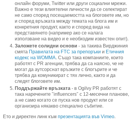
онлайн форуми, Twitter или други социални мрежи.
Важно е тези влиятелни личности да се селектират
не само според посещаемостта на блоговете им, но
и според връзката между темата на блога им и
конкретния продукт, както и според вида на
представянето (например ако се налага
използване на видео и е необходим известен опит).
Заложете солидни основи
- за такива Вирджиния
смята
Правилата на FTC за препоръки
и
Етичния
кодекс на WOMMA
. Също така компаниите, които
работят с PR агенции, трябва да са наясно, че не
могат да аутсорснат връзките с блогърите и че
трябва да комуникират с тях лично, както и да
следят блоговете им.
Поддържайте връзката
- в Ogilvy PR работят с
така наречените "influencers" с 12-месечни планове,
а не само когато се пуска нов продукт или се
организира някакво специално събитие.
Ето и директен линк към
презентацията във Vimeo
.