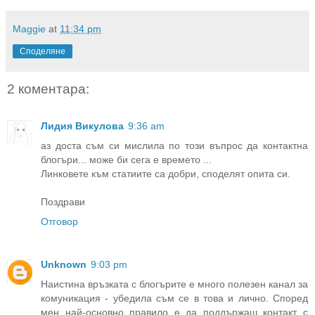
Maggie
at
11:34 pm
Споделяне
2 коментара:
Лидия Викулова
9:36 am
аз доста съм си мислила по този въпрос да контактна
блогъри... може би сега е времето ...
Линковете към статиите са добри, споделят опита си.
Поздрави
Отговор
Unknown
9:03 pm
Наистина връзката с блогърите е много полезен канал за
комуникация - убедила съм се в това и лично. Според
мен най-основно правило е да поддържаш контакт с