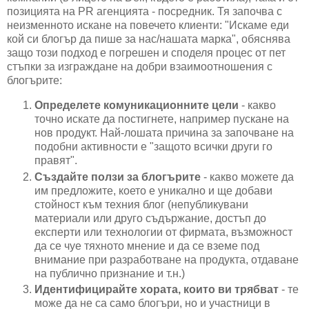
позицията на PR агенцията - посредник. Тя започва с
неизменното искане на повечето клиенти: "Искаме еди
кой си блогър да пише за нас/нашата марка", обяснява
защо този подход е погрешен и споделя процес от пет
стъпки за изграждане на добри взаимоотношения с
блогърите:
Определете комуникационните цели
- какво
точно искате да постигнете, например пускане на
нов продукт. Най-лошата причина за започване на
подобни активности е "защото всички други го
правят".
Създайте ползи за блогърите
- какво можете да
им предложите, което е уникално и ще добави
стойност към техния блог (непубликувани
материали или друго съдържание, достъп до
експерти или технологии от фирмата, възможност
да се чуе тяхното мнение и да се вземе под
внимание при разработване на продукта, отдаване
на публично признание и т.н.)
Идентифицирайте хората, които ви трябват
- те
може да не са само блогъри, но и участници в