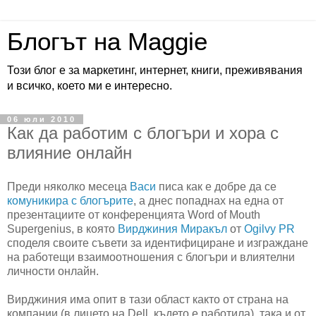
Блогът на Maggie
Този блог е за маркетинг, интернет, книги, преживявания
и всичко, което ми е интересно.
06 юли 2010
Как да работим с блогъри и хора с
влияние онлайн
Преди няколко месеца
Васи
писа как е добре да се
комуникира с блогърите
, а днес попаднах на една от
презентациите от конференцията Word of Mouth
Supergenius, в която
Вирджиния Миракъл
от
Ogilvy PR
споделя своите съвети за идентифициране и изграждане
на работещи взаимоотношения с блогъри и влиятелни
личности онлайн.
Вирджиния има опит в тази област както от страна на
компании (в лицето на Dell, където е работила), така и от