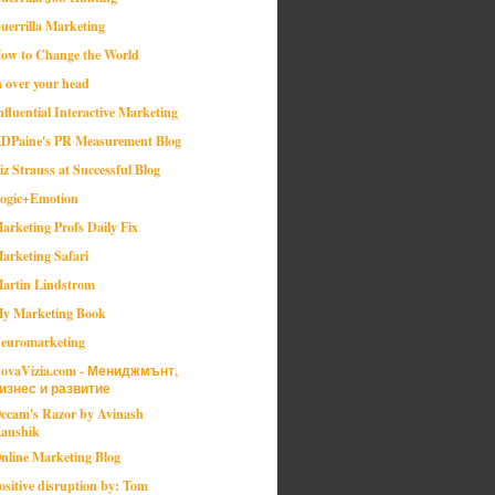
uerrilla Marketing
ow to Change the World
n over your head
nfluential Interactive Marketing
DPaine's PR Measurement Blog
iz Strauss at Successful Blog
ogic+Emotion
arketing Profs Daily Fix
arketing Safari
artin Lindstrom
y Marketing Book
euromarketing
ovaVizia.com - Мениджмънт,
изнес и развитие
ccam's Razor by Avinash
aushik
nline Marketing Blog
ositive disruption by: Tom