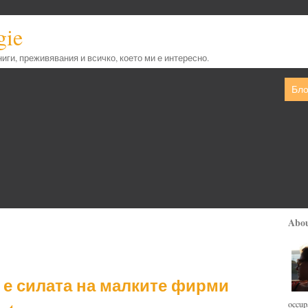
gie
книги, преживявания и всичко, което ми е интересно.
Бло
Abo
е е силата на малките фирми
occupa