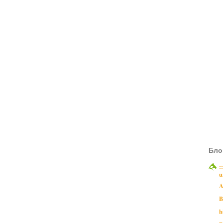
Бло
:
u
A
B
b