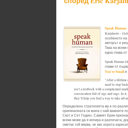
според Eric Karjalu
Speak Human: O
Karjaluoto - 
особеното на 
авторът е реш
Така на всеки
една глава от 
Speak Human с
глави от първат
You’re Small
и
"After a lifetim
need to step back
isn’t a textbook with a complicated marke
conversation full of zigs and zags. In it
they’ll help you find a way to take adva
Определено стратегията му е по-разли
оригиналната си книга с най-важните 
Скот и Сет Годин). Самият Ерик признав
всеки може да я копира и разпечата, до
сметка той вярва, че ако хората харес