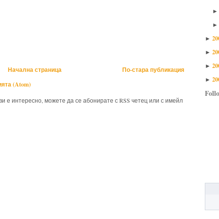
20
►
20
►
20
►
Начална страница
По-стара публикация
20
►
ята (Atom)
Foll
 ви е интересно, можете да се абонирате с RSS четец или с имейл