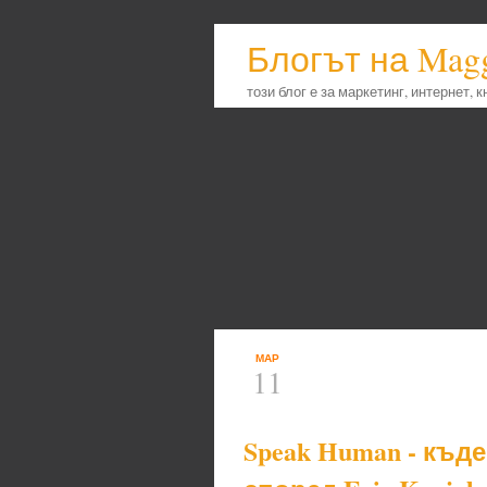
Блогът на Mag
този блог е за маркетинг, интернет, 
МАР
11
Speak Human - къд