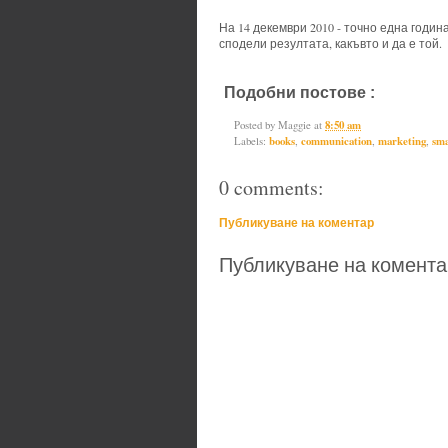
На 14 декември 2010 - точно една годи
сподели резултата, какъвто и да е той.
Подобни постове :
books,
commun
Posted by
Maggie
at
8:50 am
Labels:
books
,
communication
,
marketing
,
sma
0 comments:
Публикуване на коментар
Публикуване на комента