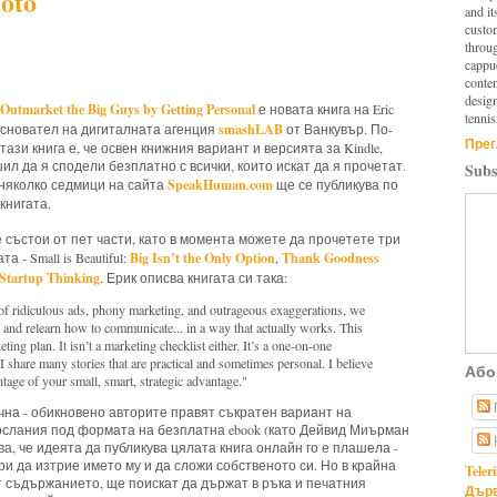
oto
and it
custo
throu
cappuc
conten
design
utmarket the Big Guys by Getting Personal
е новата книга на Eric
tennis
smashLAB
съосновател на дигиталната агенция
от Ванкувър. По-
Прег
тази книга е, че освен книжния вариант и версията за Kindle,
ил да я сподели безплатно с всички, които искат да я прочетат.
Subs
SpeakHuman.com
 няколко седмици на сайта
ще се публикува по
книгата.
е състои от пет части, като в момента можете да прочетете три
Big Isn’t the Only Option
Thank Goodness
а - Small is Beautiful:
,
Startup Thinking
. Ерик описва книгата си така:
e of ridiculous ads, phony marketing, and outrageous exaggerations, we
 and relearn how to communicate... in a way that actually works. This
ting plan. It isn’t a marketing checklist either. It’s a one-on-one
, I share many stories that are practical and sometimes personal. I believe
Або
ntage of your small, smart, strategic advantage."
чна - обикновено авторите правят съкратен вариант на
послания под формата на безплатна ebook (като Дейвид Миърман
а, че идеята да публикува цялата книга онлайн го е плашела -
ри да изтрие името му и да сложи собственото си. Но в крайна
Teler
ат съдържанието, ще поискат да държат в ръка и печатния
Дърв