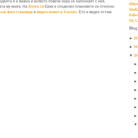
 идеята й е важна и колкото повече хора се запознаят с нея,
Обуч
блога си
ата му книга. На
Ерик е споделил плановете си относно
SiteK
book фен страница
видео канал в Youtube
и
. Ето и видео оттам:
Follo
My Li
Blog
20
►
20
►
20
▼