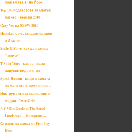
приземява в Ню Йорк
Top 100 подкастове за малък
бизнес - версия 2010
Gary Vee на SXSW 2010
Heineken с нестандартна идея
в Италия
Smile & Move: как да станеш
"smover"
T-Shirt Wars - как се прави
вирусен видео клип
Speak Human - къде е силата
на малките фирми споре...
Инструменти за социалните
медии - TweetGrid
A CMO's Guide to The Social
Landscape - 10 социалн...
Страхотна салса от Frito Lay
Dips