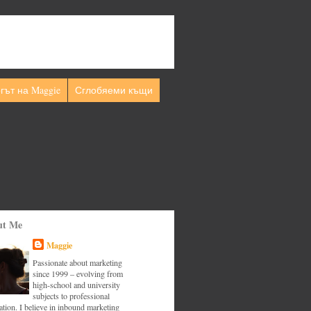
гът на Maggie
Сглобяеми къщи
ut Me
Maggie
Passionate about marketing
since 1999 – evolving from
high-school and university
subjects to professional
tion. I believe in inbound marketing