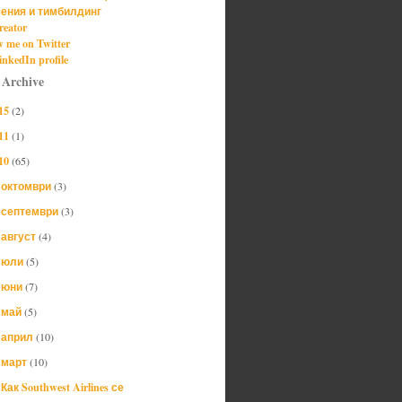
ения и тимбилдинг
reator
w me on Twitter
nkedIn profile
 Archive
15
(2)
11
(1)
10
(65)
октомври
(3)
►
септември
(3)
►
август
(4)
►
юли
(5)
►
юни
(7)
►
май
(5)
►
април
(10)
►
март
(10)
▼
Как Southwest Airlines се