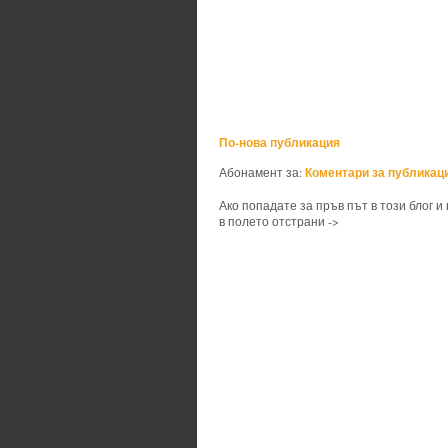
По-нова публикация
Коментари за публикаци
Абонамент за:
Ако попадате за пръв път в този блог и
в полето отстрани ->