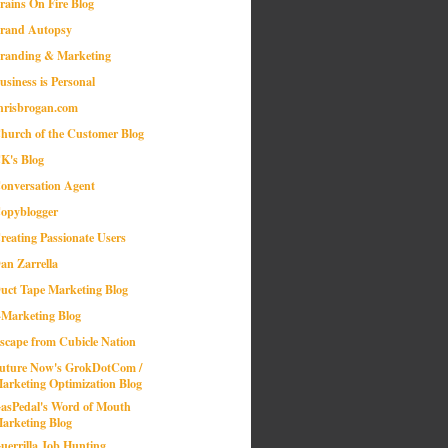
rains On Fire Blog
rand Autopsy
randing & Marketing
usiness is Personal
hrisbrogan.com
hurch of the Customer Blog
K's Blog
onversation Agent
opyblogger
reating Passionate Users
an Zarrella
uct Tape Marketing Blog
-Marketing Blog
scape from Cubicle Nation
uture Now's GrokDotCom /
arketing Optimization Blog
asPedal's Word of Mouth
arketing Blog
uerrilla Job Hunting