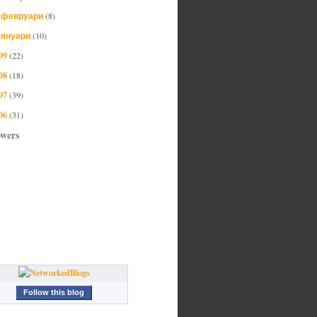
февруари
(8)
►
януари
(10)
►
09
(22)
08
(18)
07
(39)
06
(31)
owers
Follow this blog