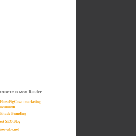
говете в моя Reader
:HorsePigCow:: marketing
ncommon
ltitude Branding
est SEO Blog
iservalov.net