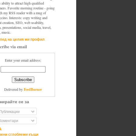
s ability to attract high qualified
mers. Favorite morning routine - going
gh my RSS reader with a mug of
cino. Interests: copy writing and
t creation, SEO, web usability,
, presentations, social media, travel,
, music.
лед на целия ми профил
cribe via email
Enter your email address:
FeedBurner
Delivered by
нирайте се за
Публикации
Коментари
ik
ени сглобяеми къщи