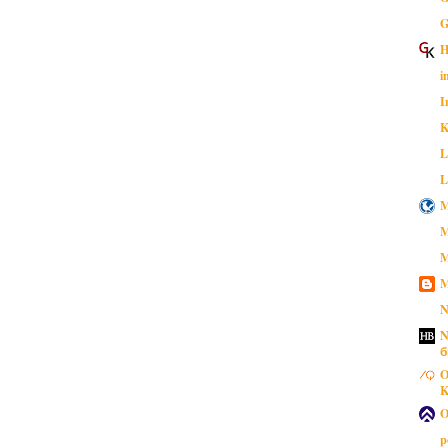
G
H
i
I
K
L
L
M
M
M
M
N
N
б
O
K
O
p