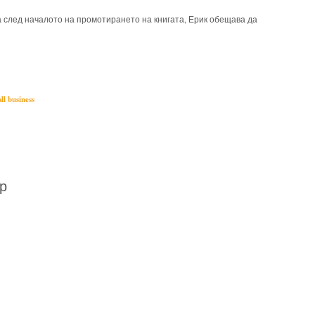
на след началото на промотирането на книгата, Ерик обещава да
ication,
marketing,
small business
ll business
р