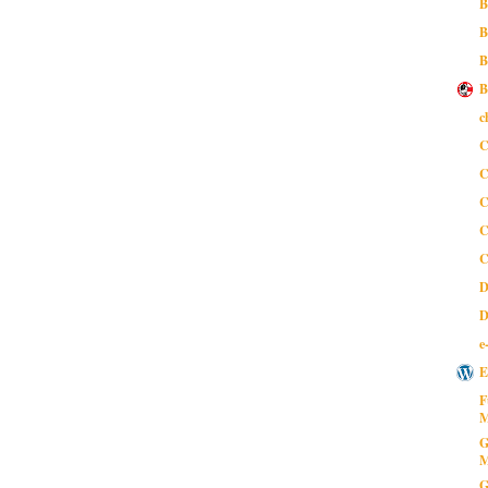
B
B
B
B
c
C
C
C
C
C
D
D
e
E
F
M
G
M
G