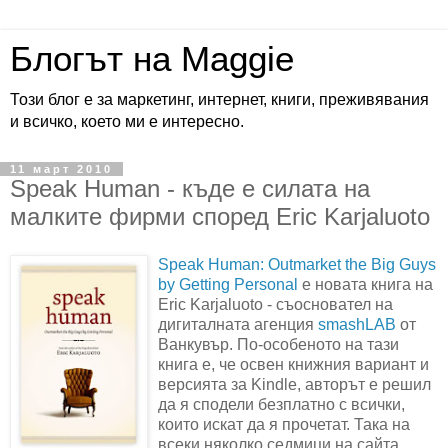
Блогът на Maggie
Този блог е за маркетинг, интернет, книги, преживявания
и всичко, което ми е интересно.
11 март 2010
Speak Human - къде е силата на
малките фирми според Eric Karjaluoto
Speak Human: Outmarket the Big Guys
by Getting Personal
е новата книга на
Eric Karjaluoto - съосновател на
дигиталната агенция
smashLAB
от
Ванкувър. По-особеното на тази
книга е, че освен книжния вариант и
версията за Kindle, авторът е решил
да я сподели безплатно с всички,
които искат да я прочетат. Така на
всеки няколко седмици на сайта