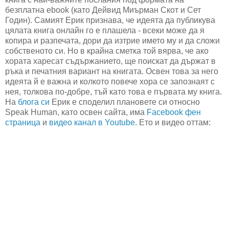
безплатна ebook (като Дейвид Миърман Скот и Сет
Годин). Самият Ерик признава, че идеята да публикува
цялата книга онлайн го е плашела - всеки може да я
копира и разпечата, дори да изтрие името му и да сложи
собственото си. Но в крайна сметка той вярва, че ако
хората харесат съдържанието, ще поискат да държат в
ръка и печатния вариант на книгата. Освен това за него
идеята й е важна и колкото повече хора се запознаят с
нея, толкова по-добре, тъй като това е първата му книга.
На
блога си
Ерик е споделил плановете си относно
Speak Human, като освен сайта, има
Facebook фен
страница
и
видео канал в Youtube
. Ето и видео оттам: