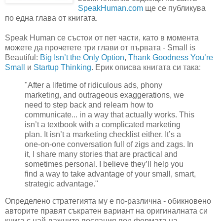
SpeakHuman.com
ще се публикува
по една глава от книгата.
Speak Human се състои от пет части, като в момента
можете да прочетете три глави от първата - Small is
Beautiful:
Big Isn’t the Only Option
,
Thank Goodness You’re
Small
и
Startup Thinking
. Ерик описва книгата си така:
"After a lifetime of ridiculous ads, phony
marketing, and outrageous exaggerations, we
need to step back and relearn how to
communicate... in a way that actually works. This
isn’t a textbook with a complicated marketing
plan. It isn’t a marketing checklist either. It’s a
one-on-one conversation full of zigs and zags. In
it, I share many stories that are practical and
sometimes personal. I believe they’ll help you
find a way to take advantage of your small, smart,
strategic advantage."
Определено стратегията му е по-различна - обикновено
авторите правят съкратен вариант на оригиналната си
книга с най-важните послания под формата на