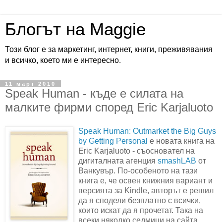
Блогът на Maggie
Този блог е за маркетинг, интернет, книги, преживявания
и всичко, което ми е интересно.
11 март 2010
Speak Human - къде е силата на
малките фирми според Eric Karjaluoto
Speak Human: Outmarket the Big Guys
by Getting Personal
е новата книга на
Eric Karjaluoto - съосновател на
дигиталната агенция
smashLAB
от
Ванкувър. По-особеното на тази
книга е, че освен книжния вариант и
версията за Kindle, авторът е решил
да я сподели безплатно с всички,
които искат да я прочетат. Така на
всеки няколко седмици на сайта