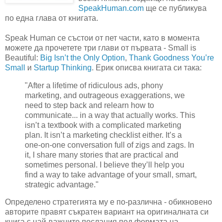
SpeakHuman.com
ще се публикува
по една глава от книгата.
Speak Human се състои от пет части, като в момента
можете да прочетете три глави от първата - Small is
Beautiful:
Big Isn’t the Only Option
,
Thank Goodness You’re
Small
и
Startup Thinking
. Ерик описва книгата си така:
"After a lifetime of ridiculous ads, phony
marketing, and outrageous exaggerations, we
need to step back and relearn how to
communicate... in a way that actually works. This
isn’t a textbook with a complicated marketing
plan. It isn’t a marketing checklist either. It’s a
one-on-one conversation full of zigs and zags. In
it, I share many stories that are practical and
sometimes personal. I believe they’ll help you
find a way to take advantage of your small, smart,
strategic advantage."
Определено стратегията му е по-различна - обикновено
авторите правят съкратен вариант на оригиналната си
книга с най-важните послания под формата на