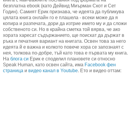
безплатна ebook (като Дейвид Миърман Скот и Сет
Годин). Самият Ерик признава, че идеята да публикува
цялата книга онлайн го е плашела - всеки може да я
копира и разпечата, дори да изтрие името му и да сложи
собственото си. Но в крайна сметка той вярва, че ако
хората харесат съдържанието, ще поискат да държат в
ръка и печатния вариант на книгата. Освен това за него
идеята й е важна и колкото повече хора се запознаят с
нея, толкова по-добре, тъй като това е първата му книга.
На
блога си
Ерик е споделил плановете си относно
Speak Human, като освен сайта, има
Facebook фен
страница
и
видео канал в Youtube
. Ето и видео оттам: