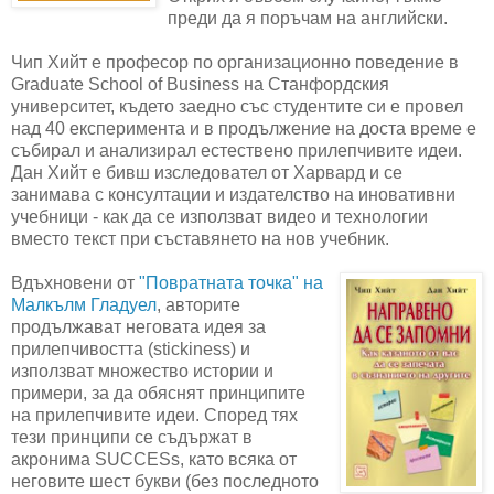
преди да я поръчам на английски.
Чип Хийт е професор по организационно поведение в
Graduate School of Business на Станфордския
университет, където заедно със студентите си е провел
над 40 експеримента и в продължение на доста време е
събирал и анализирал естествено прилепчивите идеи.
Дан Хийт е бивш изследовател от Харвард и се
занимава с консултации и издателство на иновативни
учебници - как да се използват видео и технологии
вместо текст при съставянето на нов учебник.
Вдъхновени от
"Повратната точка" на
Малкълм Гладуел
, авторите
продължават неговата идея за
прилепчивостта (stickiness) и
използват множество истории и
примери, за да обяснят принципите
на прилепчивите идеи. Според тях
тези принципи се съдържат в
акронима SUCCESs, като всяка от
неговите шест букви (без последното