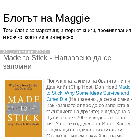
Блогът на Maggie
Този блог е за маркетинг, интернет, книги, преживявания
и всичко, което ми е интересно.
22 декември 2009
Made to Stick - Направено да се
запомни
Популярната книга на братята Чип и
Дан Хийт (Chip Heat, Dan Heat)
Made
to Stick: Why Some Ideas Survive and
Other Die
(Направено да се запомни -
Как казаното от вас да се запечата в
съзнанието на другите) е издадена в
Щатите през 2007 и веднага става
хит. У нас е издадена от Изток-Запад
следващата година - тихомълком.
Открих я съвсем случайно, тъкмо