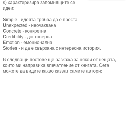
s) характеризира запомнящите се
идеи:
S
imple - идеята трябва да е проста
U
nexpected - неочаквана
C
oncrete - конкретна
C
redibility - достоверна
E
motion - емоционална
S
torie
s
- и да е свързана с интересна история.
В следващи постове ще разкажа за някои от нещата,
които ми направиха впечатление от книгата. Сега
можете да видите какво казват самите автори: