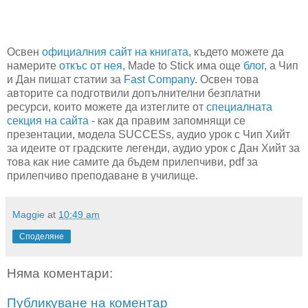
Освен
официалния сайт на книгата
, където можете да
намерите
откъс от нея
, Made to Stick има още
блог
, а Чип
и Дан пишат статии за
Fast Company
. Освен това
авторите са подготвили допълнителни безплатни
ресурси, които можете да изтеглите от
специалната
секция на сайта
- как да правим запомнящи се
презентации, модела SUCCESs, аудио урок с Чип Хийт
за идеите от градските легенди, аудио урок с Дан Хийт за
това как ние самите да бъдем прилепчиви, pdf за
прилепчиво преподаване в училище.
Maggie
at
10:49 am
Споделяне
Няма коментари:
Публикуване на коментар