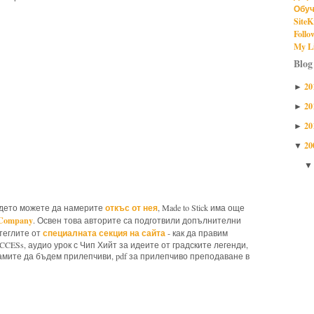
Обуч
SiteK
Follo
My Li
Blog
20
►
20
►
20
►
20
▼
откъс от нея
ъдето можете да намерите
, Made to Stick има още
 Company
. Освен това авторите са подготвили допълнителни
специалната секция на сайта
теглите от
- как да правим
ESs, аудио урок с Чип Хийт за идеите от градските легенди,
 самите да бъдем прилепчиви, pdf за прилепчиво преподаване в
ade to Stick