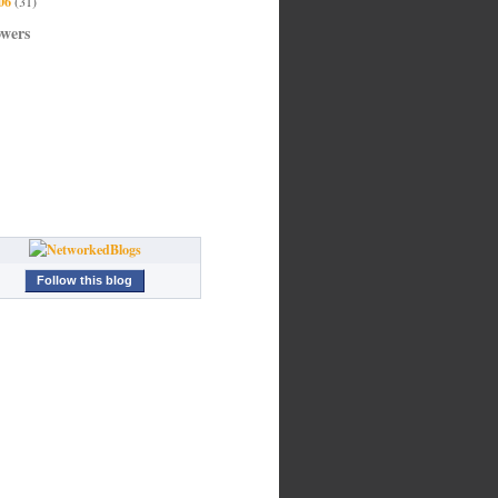
06
(31)
owers
Follow this blog