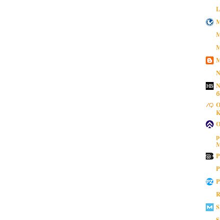
L
M
M
M
M
N
N
б
O
K
O
p
M
P
P
P
R
S
S