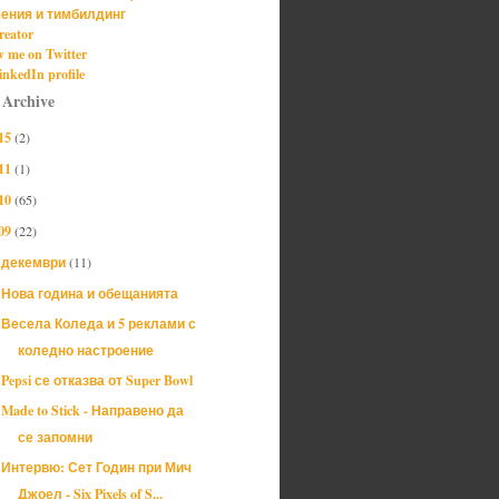
ения и тимбилдинг
reator
w me on Twitter
nkedIn profile
 Archive
15
(2)
11
(1)
10
(65)
09
(22)
декември
(11)
▼
Нова година и обещанията
Весела Коледа и 5 реклами с
коледно настроение
Pepsi се отказва от Super Bowl
Made to Stick - Направено да
се запомни
Интервю: Сет Годин при Мич
Джоел - Six Pixels of S...