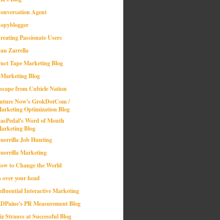
onversation Agent
opyblogger
reating Passionate Users
an Zarrella
uct Tape Marketing Blog
-Marketing Blog
scape from Cubicle Nation
uture Now's GrokDotCom /
arketing Optimization Blog
asPedal's Word of Mouth
arketing Blog
uerrilla Job Hunting
uerrilla Marketing
ow to Change the World
n over your head
nfluential Interactive Marketing
DPaine's PR Measurement Blog
iz Strauss at Successful Blog