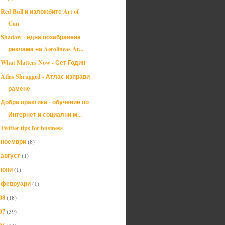
Red Bull и изложбите Art of
Can
Shadow - една позабравена
реклама на Aerolineas Ar...
What Matters Now - Сет Годин
Atlas Shrugged - Атлас изправи
рамене
Добра практика - обучение по
Интернет и социални м...
Twitter tips for business
ноември
(8)
►
август
(1)
►
юни
(1)
►
февруари
(1)
►
08
(18)
07
(39)