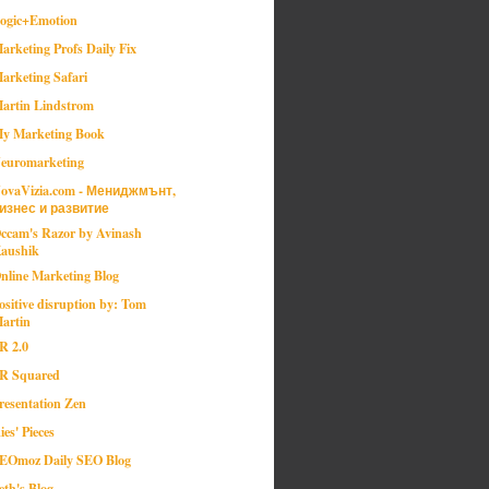
ogic+Emotion
arketing Profs Daily Fix
arketing Safari
artin Lindstrom
y Marketing Book
euromarketing
ovaVizia.com - Мениджмънт,
изнес и развитие
ccam's Razor by Avinash
aushik
nline Marketing Blog
ositive disruption by: Tom
artin
R 2.0
R Squared
resentation Zen
ies' Pieces
EOmoz Daily SEO Blog
eth's Blog