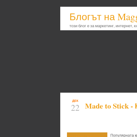
Блогът на Mag
този блог е за маркетинг, интернет, 
ДЕК
Made to Stick 
22
Популярната кн