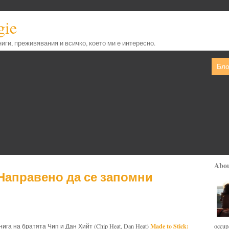
gie
книги, преживявания и всичко, което ми е интересно.
Бло
Abo
- Направено да се запомни
Made to Stick:
occupa
ига на братята Чип и Дан Хийт (Chip Heat, Dan Heat)