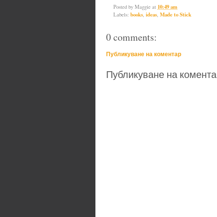
Posted by
Maggie
at
10:49 am
Labels:
books
,
ideas
,
Made to Stick
0 comments:
Публикуване на коментар
Публикуване на комента