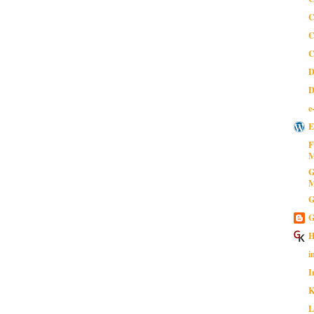
C
C
C
D
D
e
E
F
M
G
M
G
G
H
i
I
K
L