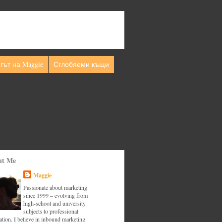
гът на Maggie
Сглобяеми къщи
ut Me
Maggie
Passionate about marketing
since 1999 – evolving from
high-school and university
subjects to professional
tion. I believe in inbound marketing