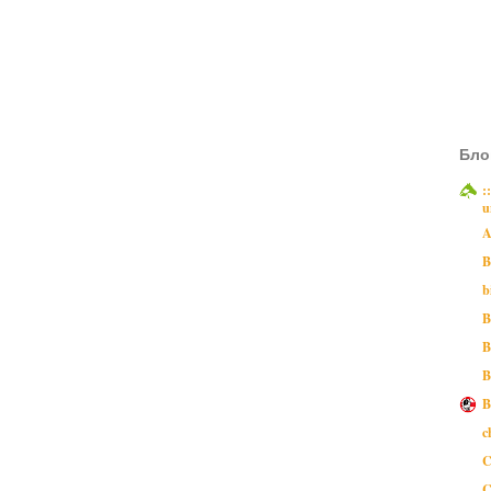
Бло
:
u
A
B
b
B
B
B
B
c
C
C