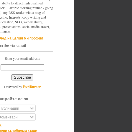
s ability to attract high qualified
mers. Favorite morning routine - going
gh my RSS reader with a mug of
cino. Interests: copy writing and
t creation, SEO, web usability,
, presentations, social media, travel,
, music.
лед на целия ми профил
cribe via email
Enter your email address:
FeedBurner
Delivered by
нирайте се за
Публикации
Коментари
ik
ени сглобяеми къщи