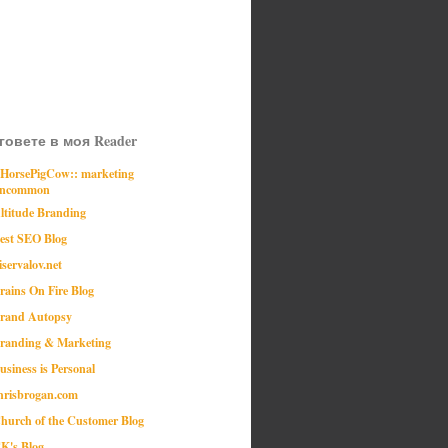
говете в моя Reader
:HorsePigCow:: marketing
ncommon
ltitude Branding
est SEO Blog
iservalov.net
rains On Fire Blog
rand Autopsy
randing & Marketing
usiness is Personal
hrisbrogan.com
hurch of the Customer Blog
K's Blog