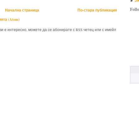
20
►
Foll
Начална страница
По-стара публикация
ята (Atom)
 ви е интересно, можете да се абонирате с RSS четец или с имейл