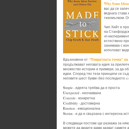
Why Some Ideas 
вас да се запе
веднага става 
тихомълком. От
Чип Хийт е про
на Станфордски
40 експеримен
естествено при
занимава с кон
използват виде
"Повратната точка" н
Вдъхновени от
продължават неговата идея за прилепчив
множество истории и примери, за да о
идеи. Според тях тези принципи се съд
неговите шест букви (без последното s
S
imple - идеята трябва да е проста
U
nexpected - неочаквана
C
oncrete - конкретна
C
redibility - достоверна
E
motion - емоционална
S
s
torie
- и да е свързана с интересна ис
В следващи постове ще разкажа за няко
можете да видите какво казват самите 