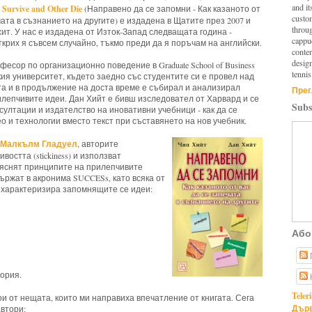
and it
Survive and Other Die
(Направено да се запомни - Как казаното от
custo
чата в съзнанието на другите) е издадена в Щатите през 2007 и
throu
хит. У нас е издадена от Изток-Запад следващата година -
cappuc
крих я съвсем случайно, тъкмо преди да я поръчам на английски.
conten
design
фесор по организационно поведение в Graduate School of Business
tennis
я университет, където заедно със студентите си е провел над
та и в продължение на доста време е събирал и анализирал
Прег
лепчивите идеи. Дан Хийт е бивш изследовател от Харвард и се
Subs
султации и издателство на иновативни учебници - как да се
о и технологии вместо текст при съставянето на нов учебник.
а Малкълм Гладуел
, авторите
остта (stickiness) и използват
бяснят принципите на прилепчивите
ържат в акронима SUCCESs, като всяка от
) характеризира запомнящите се идеи:
Або
тория.
Teler
и от нещата, които ми направиха впечатление от книгата. Сега
Дърв
автори: