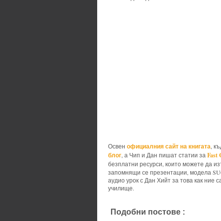
официалния сайт на книгата
Освен
, к
блог
Fast
, а Чип и Дан пишат статии за
безплатни ресурси, които можете да из
запомнящи се презентации, модела SUCC
аудио урок с Дан Хийт за това как ние
училище.
Подобни постове :
books,
ideas,
M