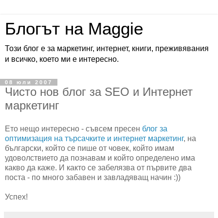
Блогът на Maggie
Този блог е за маркетинг, интернет, книги, преживявания
и всичко, което ми е интересно.
08 юли 2007
Чисто нов блог за SEO и Интернет
маркетинг
Ето нещо интересно - съвсем пресен
блог за
оптимизация на търсачките и интернет маркетинг
, на
български, който се пише от човек, който имам
удоволствието да познавам и който определено има
какво да каже. И както се забелязва от първите два
поста - по много забавен и завладяващ начин :))
Успех!