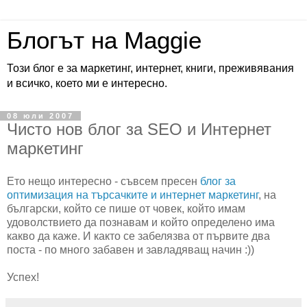
Блогът на Maggie
Този блог е за маркетинг, интернет, книги, преживявания
и всичко, което ми е интересно.
08 юли 2007
Чисто нов блог за SEO и Интернет
маркетинг
Ето нещо интересно - съвсем пресен
блог за
оптимизация на търсачките и интернет маркетинг
, на
български, който се пише от човек, който имам
удоволствието да познавам и който определено има
какво да каже. И както се забелязва от първите два
поста - по много забавен и завладяващ начин :))
Успех!