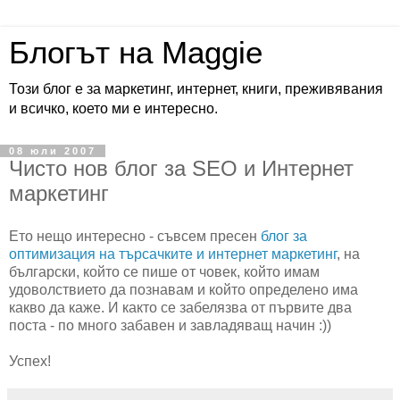
Блогът на Maggie
Този блог е за маркетинг, интернет, книги, преживявания
и всичко, което ми е интересно.
08 юли 2007
Чисто нов блог за SEO и Интернет
маркетинг
Ето нещо интересно - съвсем пресен
блог за
оптимизация на търсачките и интернет маркетинг
, на
български, който се пише от човек, който имам
удоволствието да познавам и който определено има
какво да каже. И както се забелязва от първите два
поста - по много забавен и завладяващ начин :))
Успех!