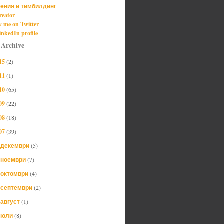
ения и тимбилдинг
reator
w me on Twitter
nkedIn profile
 Archive
15
(2)
11
(1)
10
(65)
09
(22)
08
(18)
07
(39)
декември
(5)
►
ноември
(7)
►
октомври
(4)
►
септември
(2)
►
август
(1)
►
юли
(8)
▼