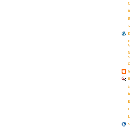
C
D
D
e
E
F
M
G
M
G
G
H
i
I
K
L
L
M