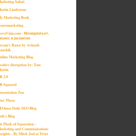
arketing Safari
artin Lindstrom
y Marketing Book
euromarketing
ovaVizia.com - Мениджмънт,
изнес и развитие
ccam's Razor by Avinash
aushik
nline Marketing Blog
ositive disruption by: Tom
artin
R 2.0
R Squared
resentation Zen
ies' Pieces
EOmoz Daily SEO Blog
eth's Blog
ix Pixels of Separation -
arketing and Communications
nsights - By Mitch Joel at Twist