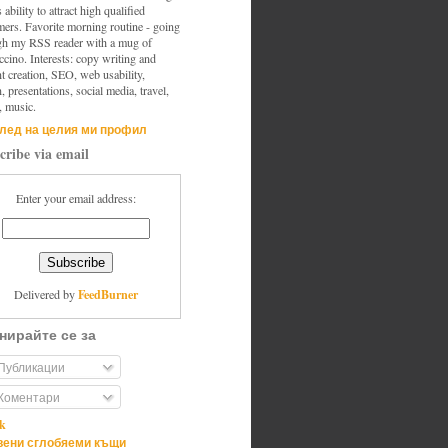
s ability to attract high qualified
mers. Favorite morning routine - going
gh my RSS reader with a mug of
cino. Interests: copy writing and
t creation, SEO, web usability,
, presentations, social media, travel,
, music.
лед на целия ми профил
cribe via email
Enter your email address:
FeedBurner
Delivered by
нирайте се за
Публикации
Коментари
ik
ени сглобяеми къщи