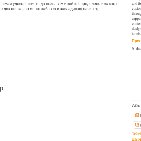
and it
йто имам удоволствието да познавам и който определено има какво
custo
те два поста - по много забавен и завладяващ начин :))
throu
cappuc
conten
design
tennis
Прег
Subs
р
Або
Teler
Дърв