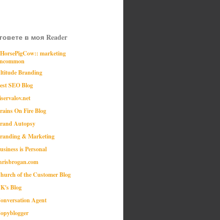
говете в моя Reader
:HorsePigCow:: marketing
ncommon
ltitude Branding
est SEO Blog
iservalov.net
rains On Fire Blog
rand Autopsy
randing & Marketing
usiness is Personal
hrisbrogan.com
hurch of the Customer Blog
K's Blog
onversation Agent
opyblogger