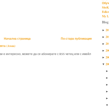
Обуч
SiteK
Follo
My Li
Blog
20
►
20
►
Начална страница
По-стара публикация
20
►
ята (Atom)
20
►
 ви е интересно, можете да се абонирате с RSS четец или с имейл
20
►
20
▼