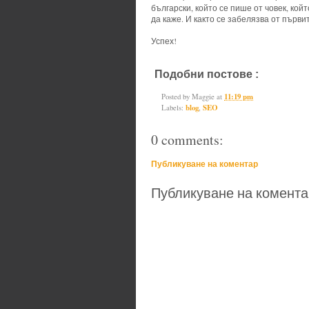
български, който се пише от човек, ко
да каже. И както се забелязва от първи
Успех!
Подобни постове :
blog,
SEO
Posted by
Maggie
at
11:19 pm
Labels:
blog
,
SEO
0 comments:
Публикуване на коментар
Публикуване на комента