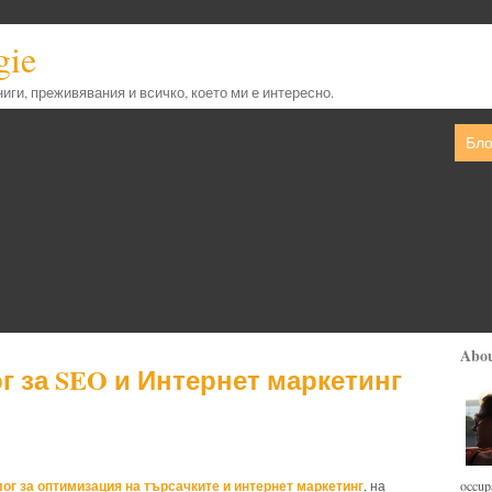
gie
книги, преживявания и всичко, което ми е интересно.
Бло
Abo
г за SEO и Интернет маркетинг
лог за оптимизация на търсачките и интернет маркетинг
occupa
, на