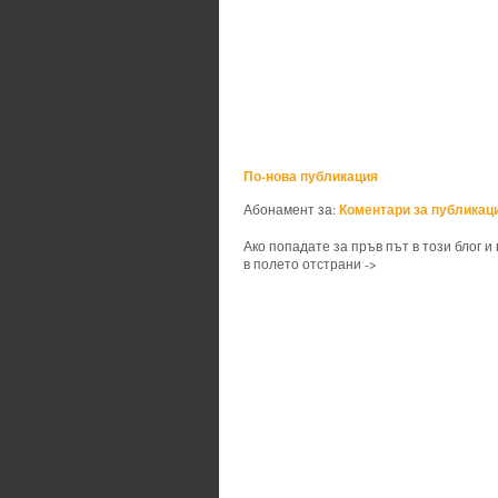
По-нова публикация
Коментари за публикаци
Абонамент за:
Ако попадате за пръв път в този блог и
в полето отстрани ->