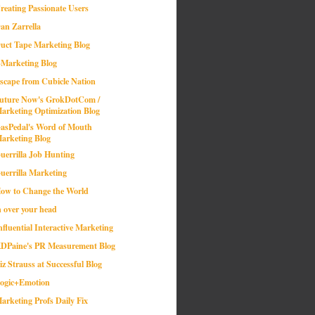
reating Passionate Users
an Zarrella
uct Tape Marketing Blog
-Marketing Blog
scape from Cubicle Nation
uture Now's GrokDotCom /
arketing Optimization Blog
asPedal's Word of Mouth
arketing Blog
uerrilla Job Hunting
uerrilla Marketing
ow to Change the World
n over your head
nfluential Interactive Marketing
DPaine's PR Measurement Blog
iz Strauss at Successful Blog
ogic+Emotion
arketing Profs Daily Fix