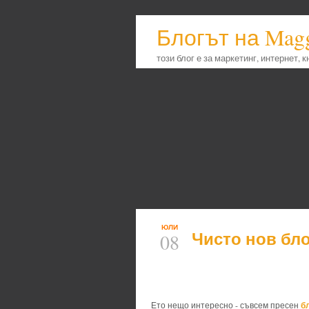
Блогът на Mag
този блог е за маркетинг, интернет, 
ЮЛИ
Чисто нов бло
08
б
Ето нещо интересно - съвсем пресен