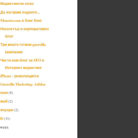
Маркетингов план
Да изгорим лодките...
Monster.com в Хонг Конг
Нюзлетър и корпоративен
блог
Три много готини guerrilla
кампании
Чисто нов блог за SEO и
Интернет маркетинг
iPhone - революцията
Guerrilla Marketing: Adidas
юни
(8)
►
май
(2)
►
януари
(2)
►
06
(31)
owers