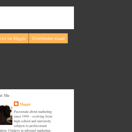
гът на Maggie
Сглобяеми къщи
ut Me
Maggie
Passionate about marketing
since 1999 – evolving from
high-school and university
subjects to professional
tion. I believe in inbound marketing