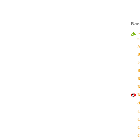
Бло
:
u
A
B
b
B
B
B
B
c
C
C
C
C