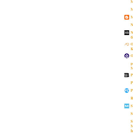
M
M
M
N
N
б
O
K
O
p
M
P
P
P
R
S
S
S
M
I