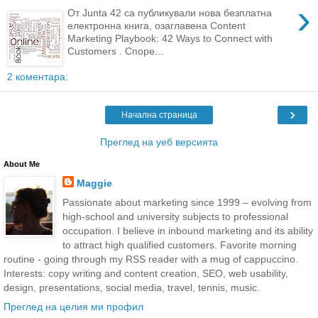
›
От Junta 42 са публикували нова безплатна
електронна книга, озаглавена Content
Marketing Playbook: 42 Ways to Connect with
Customers . Споре...
2 коментара:
›
Начална страница
Преглед на уеб версията
About Me
Maggie
Passionate about marketing since 1999 – evolving from
high-school and university subjects to professional
occupation. I believe in inbound marketing and its ability
to attract high qualified customers. Favorite morning
routine - going through my RSS reader with a mug of cappuccino.
Interests: copy writing and content creation, SEO, web usability,
design, presentations, social media, travel, tennis, music.
Преглед на целия ми профил