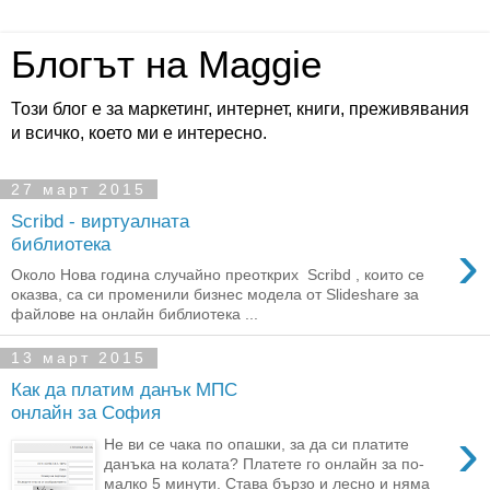
Блогът на Maggie
Този блог е за маркетинг, интернет, книги, преживявания
и всичко, което ми е интересно.
27 март 2015
Scribd - виртуалната
›
библиотека
Около Нова година случайно преоткрих Scribd , които се
оказва, са си променили бизнес модела от Slideshare за
файлове на онлайн библиотека ...
13 март 2015
Как да платим данък МПС
онлайн за София
›
Не ви се чака по опашки, за да си платите
данъка на колата? Платете го онлайн за по-
малко 5 минути. Става бързо и лесно и няма