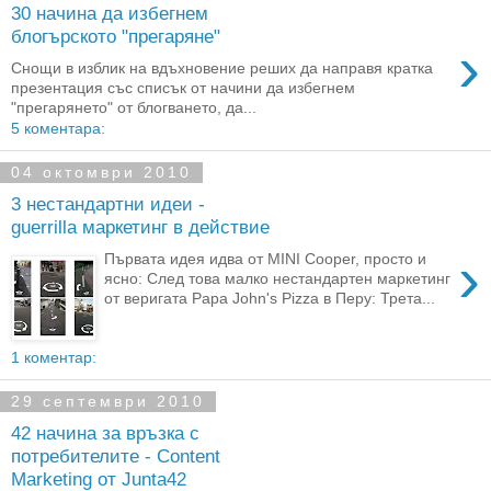
30 начина да избегнем
блогърското "прегаряне"
›
Снощи в изблик на вдъхновение реших да направя кратка
презентация със списък от начини да избегнем
"прегарянето" от блогването, да...
5 коментара:
04 октомври 2010
3 нестандартни идеи -
guerrilla маркетинг в действие
›
Първата идея идва от MINI Cooper, просто и
ясно: След това малко нестандартен маркетинг
от веригата Papa John's Pizza в Перу: Трета...
1 коментар:
29 септември 2010
42 начина за връзка с
потребителите - Content
Marketing от Junta42