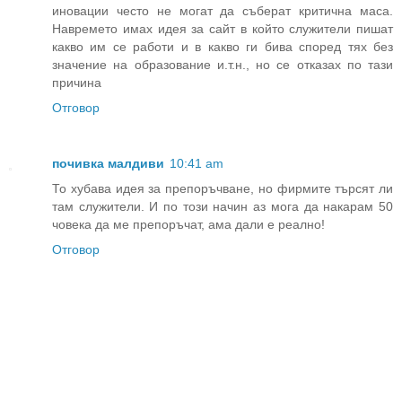
иновации често не могат да съберат критична маса.
Навремето имах идея за сайт в който служители пишат
какво им се работи и в какво ги бива според тях без
значение на образование и.т.н., но се отказах по тази
причина
Отговор
почивка малдиви
10:41 am
То хубава идея за препоръчване, но фирмите търсят ли
там служители. И по този начин аз мога да накарам 50
човека да ме препоръчат, ама дали е реално!
Отговор