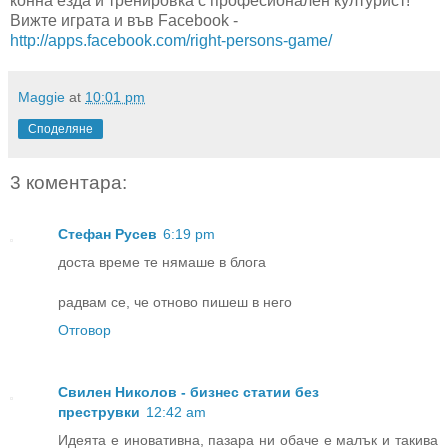
конна езда и тренировка с професионален културист!
Вижте играта и във Facebook -
http://apps.facebook.com/right-persons-game/
Maggie
at
10:01 pm
Споделяне
3 коментара:
Стефан Русев
6:19 pm
доста време те нямаше в блога
радвам се, че отново пишеш в него
Отговор
Свилен Николов - бизнес статии без
преструвки
12:42 am
Идеята е иновативна, пазара ни обаче е малък и такива