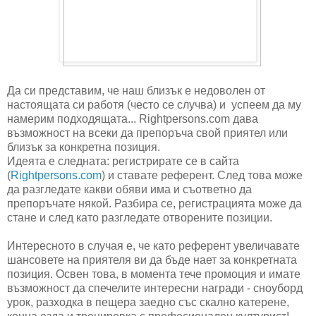
Да си представим, че наш близък е недоволен от
настоящата си работя (често се случва) и успеем да му
намерим подходящата...
Rightpersons.com
дава
възможност на всеки да препоръча свой приятел или
близък за конкретна позиция.
Идеята е следната: регистрирате се в сайта
(
Rightpersons.com
) и ставате референт. След това може
да разгледате какви обяви има и съответно да
препоръчате някой. Разбира се, регистрацията може да
стане и след като разгледате отворените позиции.
Интересното в случая е, че като референт увеличавате
шансовете на приятеля ви да бъде нает за конкретната
позиция. Освен това, в момента тече промоция и имате
възможност да спечелите интересни награди - сноуборд
урок, разходка в пещера заедно със скално катерене,