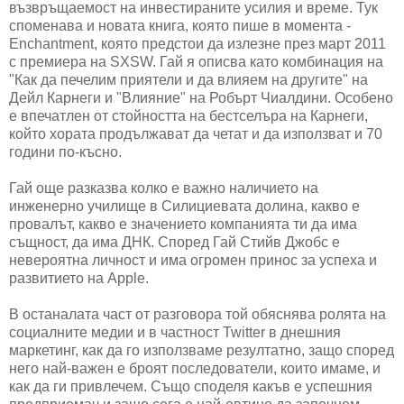
възвръщаемост на инвестираните усилия и време. Тук
споменава и новата книга, която пише в момента -
Enchantment, която предстои да излезне през март 2011
с премиера на SXSW. Гай я описва като комбинация на
"Как да печелим приятели и да влияем на другите" на
Дейл Карнеги и "Влияние" на Робърт Чиалдини. Особено
е впечатлен от стойността на бестселъра на Карнеги,
който хората продължават да четат и да използват и 70
години по-късно.
Гай още разказва колко е важно наличието на
инженерно училище в Силициевата долина, какво е
провалът, какво е значението компанията ти да има
същност, да има ДНК. Според Гай Стийв Джобс е
невероятна личност и има огромен принос за успеха и
развитието на Apple.
В останалата част от разговора той обяснява ролята на
социалните медии и в частност Twitter в днешния
маркетинг, как да го използваме резултатно, защо според
него най-важен е броят последователи, които имаме, и
как да ги привлечем. Също споделя какъв е успешния