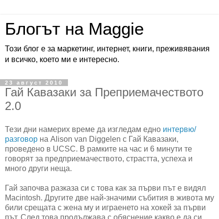
Блогът на Maggie
Този блог е за маркетинг, интернет, книги, преживявания
и всичко, което ми е интересно.
23 август 2010
Гай Кавазаки за Преприемачеството
2.0
Тези дни намерих време да изгледам едно
интервю/
разговор
на Alison van Diggelen с Гай Кавазаки,
проведено в UCSC. В рамките на час и 6 минути те
говорят за предприемачеството, страстта, успеха и
много други неща.
Гай започва разказа си с това как за първи път е видял
Macintosh. Другите две най-значими събития в живота му
били срещата с жена му и играенето на хокей за първи
път. След това продължава с обяснение какво е да си