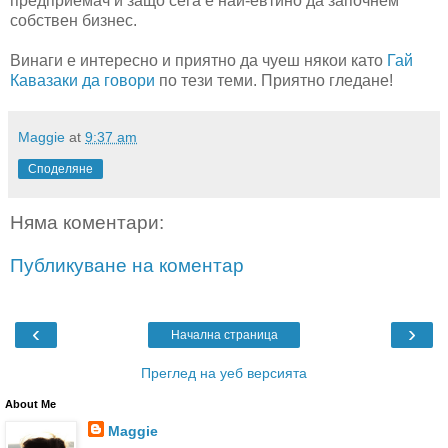
предприемач и защо сега е най-евтино да започнем
собствен бизнес.
Винаги е интересно и приятно да чуеш някои като
Гай
Кавазаки да говори
по тези теми. Приятно гледане!
Maggie
at
9:37 am
Споделяне
Няма коментари:
Публикуване на коментар
‹
›
Начална страница
Преглед на уеб версията
About Me
Maggie