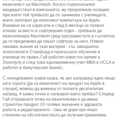
евангелист на Macintosh. Когато първоначално
кандидатствал в компанията, му предложили позиция,
при която той трябвало да се занимава с училищата,
които започват да използват компютъра на Apple.
Взаимно не се харесали и след 6 месеца се появил
отново за място в софтуерния отдел - трябвало да
евангелизира Macintosh сред програмистите и съответно
да ги предизвика да пишат софтуер за него. Нямал
никакви знания за тази материя - със завършена
психология в Станфърд и прекъснато обучение в
училище по право, Гай работил известно време в
Хонолулу и след това едновременно учил MBA в UCLA и
работел в бижутерския бизнес.
С неподправен хумор казва, че ако направиш едно нещо
като хората (да си евангелист на продукт на Apple в
случая), можеш да живееш от ползите десетилетия
напред. А какво точно е направил както трябва? Според
Гай отправната точка на евангелизма е да имаш
страхотен продукт. От голямо значение е здравата
работа и редактирането - така че дори при лошо
стечение на обстоятелствата да получим приемлива