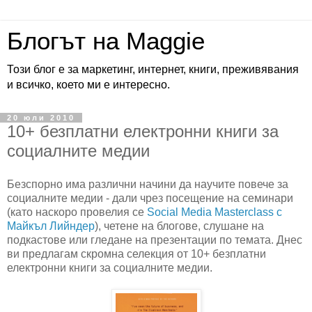
Блогът на Maggie
Този блог е за маркетинг, интернет, книги, преживявания
и всичко, което ми е интересно.
20 юли 2010
10+ безплатни електронни книги за
социалните медии
Безспорно има различни начини да научите повече за
социалните медии - дали чрез посещение на семинари
(като наскоро провелия се
Social Media Masterclass с
Майкъл Лийндер
), четене на блогове, слушане на
подкастове или гледане на презентации по темата. Днес
ви предлагам скромна селекция от 10+ безплатни
електронни книги за социалните медии.