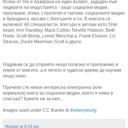
Всяка от тях е базирана на един въпрос, зададен към
лидерите на индустрията - защо социални медии,
проучване, етика, стратегия и тактики, социалните медии
и брандинга, връзки с блогърите и т.н. В книгата се
включват 40 специалисти, блогъри и автори като Shel
Israel, Ann Handley, Mack Collier, Neville Hobson, Beth
Harte, Scott Monty, Lionel Menchaca, Frank Eliason, Liz
Strauss, David Meerman Scott и други.
Надявам се да откриете нещо полезно и приложимо в
някоя от книгите, а и лятото е чудесно време да научим
нещо ново.
Прочели сте някоя интересна електронна (или
нормална) книга за социални медии, която я няма в
списъка? Кажете ни за нея...
Images used under CC thanks to
thekenyeung
Maggie
at
8:33 am