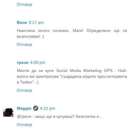
Отговор
Васи
8:17 am
Наистина много полезно, Маги! Определено ще се
възползвам! :)
Отговор
греси
4:00 pm
Мисля да си купя Social Media Marketing GPS... Най-
много ме заинтригува "създадена изцяло чрез интервюта
в Twitter". :)
Отговор
Maggie
4:22 pm
@греси - защо ще я купуваш? безплатна е...
Отговор