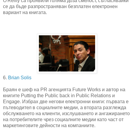
O'Reilly са проявили голяма доза смелост, съгласявайки
се да бъде разпространяван безплатен електронен
вариант на книгата.
6.
Brian Solis
Браян е шеф на PR агенцията Future Works и автор на
книгите Putting the Public back in Public Relations и
Engage. Избрах две негови електронни книги: първата е
пътеводител в социалните медии, а втората разглежда
обслужването на клиенти, изслушването и ангажирането
на потребителите чрез социалните медии като част от
маркетинговите дейности на компаниите.