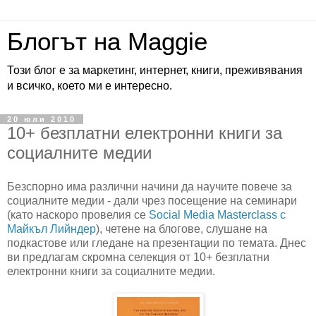
Блогът на Maggie
Този блог е за маркетинг, интернет, книги, преживявания
и всичко, което ми е интересно.
20 юли 2010
10+ безплатни електронни книги за
социалните медии
Безспорно има различни начини да научите повече за
социалните медии - дали чрез посещение на семинари
(като наскоро провелия се
Social Media Masterclass с
Майкъл Лийндер
), четене на блогове, слушане на
подкастове или гледане на презентации по темата. Днес
ви предлагам скромна селекция от 10+ безплатни
електронни книги за социалните медии.