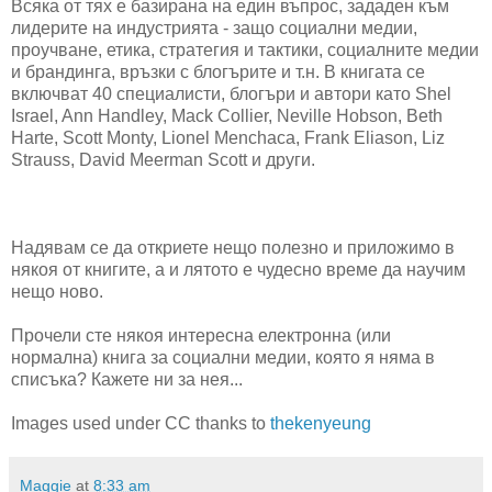
Всяка от тях е базирана на един въпрос, зададен към
лидерите на индустрията - защо социални медии,
проучване, етика, стратегия и тактики, социалните медии
и брандинга, връзки с блогърите и т.н. В книгата се
включват 40 специалисти, блогъри и автори като Shel
Israel, Ann Handley, Mack Collier, Neville Hobson, Beth
Harte, Scott Monty, Lionel Menchaca, Frank Eliason, Liz
Strauss, David Meerman Scott и други.
Надявам се да откриете нещо полезно и приложимо в
някоя от книгите, а и лятото е чудесно време да научим
нещо ново.
Прочели сте някоя интересна електронна (или
нормална) книга за социални медии, която я няма в
списъка? Кажете ни за нея...
Images used under CC thanks to
thekenyeung
Maggie
at
8:33 am