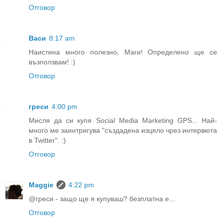
Отговор
Васи
8:17 am
Наистина много полезно, Маги! Определено ще се
възползвам! :)
Отговор
греси
4:00 pm
Мисля да си купя Social Media Marketing GPS... Най-
много ме заинтригува "създадена изцяло чрез интервюта
в Twitter". :)
Отговор
Maggie
4:22 pm
@греси - защо ще я купуваш? безплатна е...
Отговор