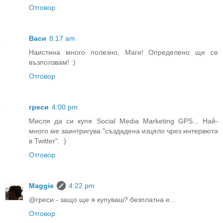
Отговор
Васи
8:17 am
Наистина много полезно, Маги! Определено ще се
възползвам! :)
Отговор
греси
4:00 pm
Мисля да си купя Social Media Marketing GPS... Най-
много ме заинтригува "създадена изцяло чрез интервюта
в Twitter". :)
Отговор
Maggie
4:22 pm
@греси - защо ще я купуваш? безплатна е...
Отговор