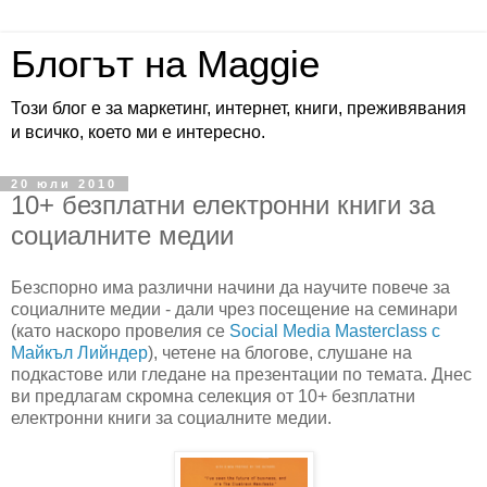
Блогът на Maggie
Този блог е за маркетинг, интернет, книги, преживявания
и всичко, което ми е интересно.
20 юли 2010
10+ безплатни електронни книги за
социалните медии
Безспорно има различни начини да научите повече за
социалните медии - дали чрез посещение на семинари
(като наскоро провелия се
Social Media Masterclass с
Майкъл Лийндер
), четене на блогове, слушане на
подкастове или гледане на презентации по темата. Днес
ви предлагам скромна селекция от 10+ безплатни
електронни книги за социалните медии.