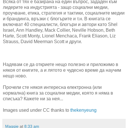
Всяка от тях е базирана на един въпрос, зададен към
лидерите на индустрията - защо социални медии,
проучване, етика, стратегия и тактики, социалните медии
и брандинга, връзки с блогърите и т.н. В книгата се
включват 40 специалисти, блогъри и автори като Shel
Israel, Ann Handley, Mack Collier, Neville Hobson, Beth
Harte, Scott Monty, Lionel Menchaca, Frank Eliason, Liz
Strauss, David Meerman Scott и други.
Надявам се да откриете нещо полезно и приложимо в
някоя от книгите, а и лятото е чудесно време да научим
нещо ново.
Прочели сте някоя интересна електронна (или
нормална) книга за социални медии, която я няма в
списъка? Кажете ни за нея...
Images used under CC thanks to
thekenyeung
Maggie
at
8:33 am