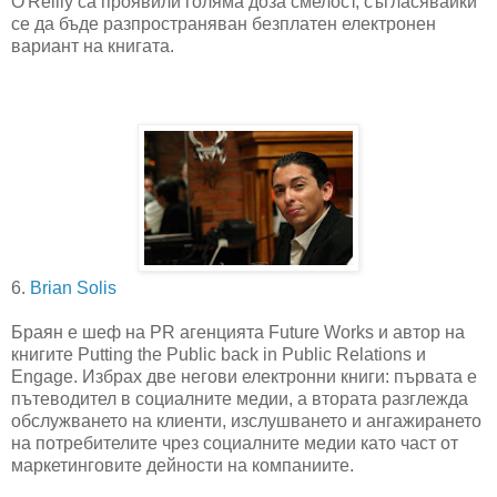
O'Reilly са проявили голяма доза смелост, съгласявайки
се да бъде разпространяван безплатен електронен
вариант на книгата.
6.
Brian Solis
Браян е шеф на PR агенцията Future Works и автор на
книгите Putting the Public back in Public Relations и
Engage. Избрах две негови електронни книги: първата е
пътеводител в социалните медии, а втората разглежда
обслужването на клиенти, изслушването и ангажирането
на потребителите чрез социалните медии като част от
маркетинговите дейности на компаниите.