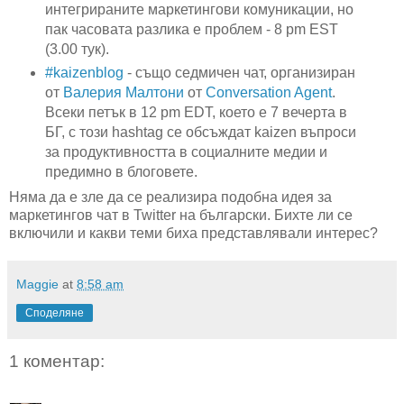
интегрираните маркетингови комуникации, но
пак часовата разлика е проблем - 8 pm ЕST
(3.00 тук).
#kaizenblog
- също седмичен чат, организиран
от
Валерия Малтони
от
Conversation Agent
.
Всеки петък в 12 pm EDT, което е 7 вечерта в
БГ, с този hashtag се обсъждат kaizen въпроси
за продуктивността в социалните медии и
предимно в блоговете.
Няма да е зле да се реализира подобна идея за
маркетингов чат в Twitter на български. Бихте ли се
включили и какви теми биха представлявали интерес?
Maggie
at
8:58 am
Споделяне
1 коментар: