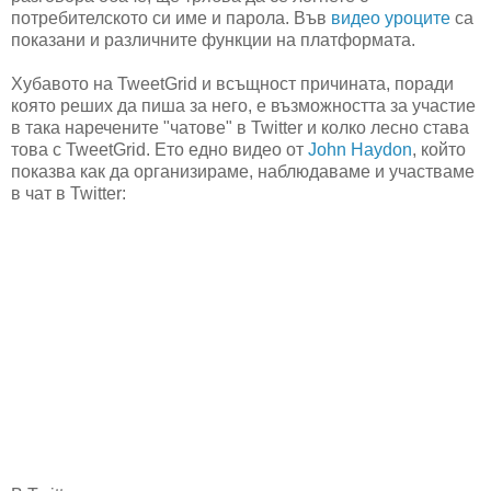
потребителското си име и парола. Във
видео уроците
са
показани и различните функции на платформата.
Хубавото на TweetGrid и всъщност причината, поради
която реших да пиша за него, е възможността за участие
в така наречените "чатове" в Twitter и колко лесно става
това с TweetGrid. Ето едно видео от
John Haydon
, който
показва как да организираме, наблюдаваме и участваме
в чат в Twitter: