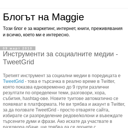
Блогът на Maggie
Този блог е за маркетинг, интернет, книги, преживявания
и всичко, което ми е интересно.
09 март 2010
Инструменти за социалните медии -
TweetGrid
Третият инструмент за социални медии в поредицата е
TweetGrid
- това е търсачка в реално време в Twitter,
която показва едновременно до 9 групи различни
резултати по определени теми, разговори, хора,
събития, hashtag-ове. Новите туитове автоматично се
появяват в платформата. Не ви трябва и акаунт в Twitter,
за да ползвате TweetGrid - просто отваряте сайта,
избирате си разпределение редове/колони и въвеждате
търсените думи и фрази. Ако искате да участвате в
разговора обаче, ще трябва да се логнете с