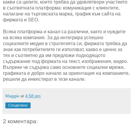
какви са целите, които трябва да удовлетвори участието
в съответната платформа: комуникация с клиентите,
налагане на търговската марка, трафик към сайта на
фирмата и SEO.
Всяка платформа и канал са различни, както и нуждите
на всяка компания. За да интегрира успешно
социалните медии в стратегията си, фирмата трябва да
знае как потребителите ги използват, какво е ценно за
тях и съответно да им предложи подходящото
съдържание под формата на текст, изображения, видео.
Въпреки че съдържа само основните социални мрежи,
графиката е добро начало за ориентация на компаниите,
решили да инвестират в тези канали.
Maggie
at
4:58 pm
Споделяне
2 коментара: