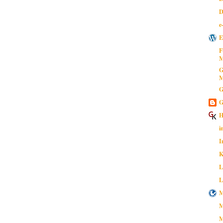
D
e
E
F
M
G
M
G
G
H
i
I
K
L
L
M
M
M