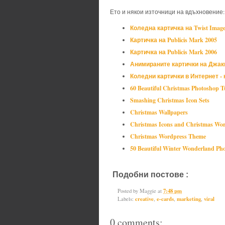
Ето и някои източници на вдъхновение:
Коледна картичка на Twist Imag
Картичка на Publicis Mark 2005
Картичка на Publicis Mark 2006
Анимираните картички на Джак
Коледни картички в Интернет - 
60 Beautiful Christmas Photoshop Tu
Smashing Christmas Icon Sets
Christmas Wallpapers
Christmas Icons and Christmas Wo
Christmas Wordpress Theme
50 Beautiful Winter Wonderland Ph
Подобни постове :
creative,
e-car
Posted by
Maggie
at
7:48 pm
Labels:
creative
,
e-cards
,
marketing
,
viral
0 comments: