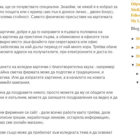
Обуч
а, ще се почувствате специални. Знаейки, че някой я е избрал за
SiteK
по пощата или с куриер (ако пък я донесе лично... двоен бонус).
Follo
оляма стойност. Самото физическо присъствие на картичката
My Li
Blog
ртички, добре е да го направите в първата половина на
а картичка да пристигне първа, а обикновено в офисите тези
20
►
видно място (във фоайето при секретарката или офис
 забелязва за най-дълъг период от най-много хора. Трябва обаче
20
►
ческите адреси на получателите, при електронните е доста по-
20
►
20
▼
ането на коледни картички с благотворителна кауза - например
крайна сметка фирмата може да подготви и традиционни, и
атика. Или да изпратите хартиени, а в началото на новата
 имейл кампания.
тина да поздравите някого, просто можете да му се обадите или
т не е изпълним, можете да запишете поздравления на видео и да
м фирмения си сайт - дали всичко работи както трябва, дали
вописни грешки, неработещи линкове, остаряла информация),
ако сме онлайн магазин).
гове също може да прибегнат към коледната тема и да освежат