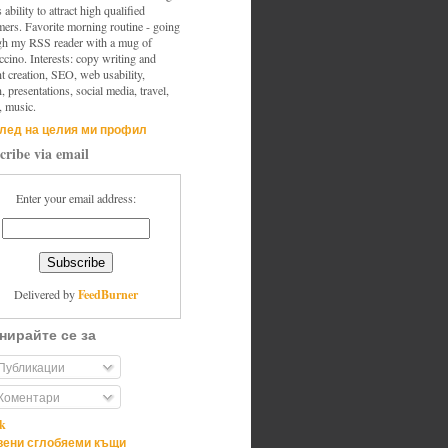
s ability to attract high qualified
mers. Favorite morning routine - going
gh my RSS reader with a mug of
cino. Interests: copy writing and
t creation, SEO, web usability,
, presentations, social media, travel,
, music.
лед на целия ми профил
cribe via email
Enter your email address:
FeedBurner
Delivered by
нирайте се за
Публикации
Коментари
ik
ени сглобяеми къщи