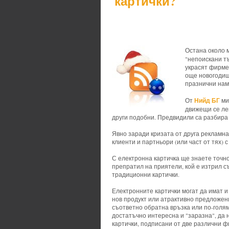
картички?
Остана около м
"непоискани т
украсят фирмен
още новогодиш
празнични нам
Нийд БГ
От
ми
движещи се ле
други подобни. Предвидили са разбира
Явно заради кризата от друга рекламн
клиенти и партньори (или част от тях) 
С електронна картичка ще знаете точно 
препратил на приятели, кой е изтрил с
традиционни картички.
Електронните картички могат да имат и
нов продукт или атрактивно предложени
съответно обратна връзка или по-голям
достатъчно интересна и "заразна", да 
картички, подписани от две различни ф