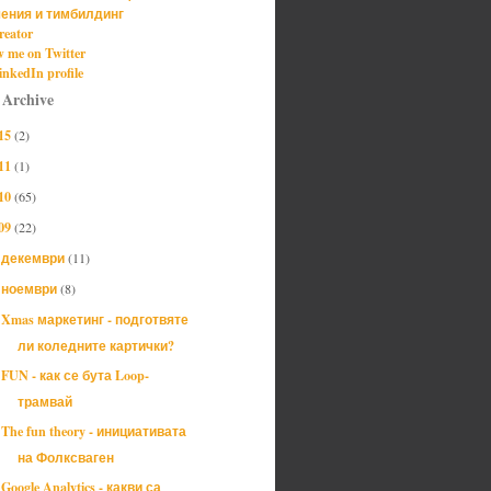
ения и тимбилдинг
reator
w me on Twitter
nkedIn profile
 Archive
15
(2)
11
(1)
10
(65)
09
(22)
декември
(11)
►
ноември
(8)
▼
Xmas маркетинг - подготвяте
ли коледните картички?
FUN - как се бута Loop-
трамвай
The fun theory - инициативата
на Фолксваген
Google Analytics - какви са