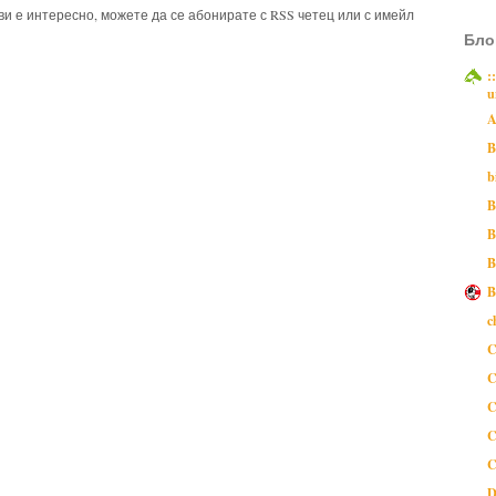
 ви е интересно, можете да се абонирате с RSS четец или с имейл
Бло
:
u
A
B
b
B
B
B
B
c
C
C
C
C
C
D