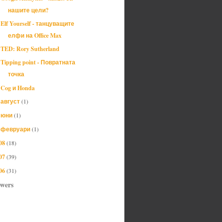
нашите цели?
Elf Yourself - танцуващите
елфи на Office Max
TED: Rory Sutherland
Tipping point - Повратната
точка
Cog и Honda
август
(1)
►
юни
(1)
►
февруари
(1)
►
08
(18)
07
(39)
06
(31)
owers