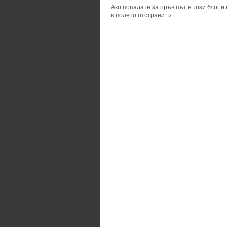
Ако попадате за пръв път в този блог и
в полето отстрани ->