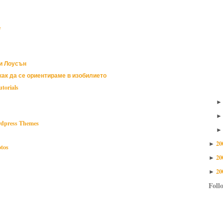
e
и Лоусън
как да се ориентираме в изобилието
torials
rdpress Themes
20
►
otos
20
►
20
►
ds,
marketing,
viral
Foll