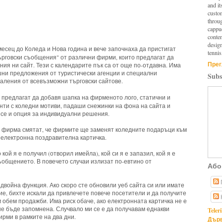
and it
custo
throu
cappuc
conten
design
есец до Коледа и Нова година и вече започнаха да пристигат
tennis
ърговски съобщения" от различни фирми, които предлагат да
Прег
ия ни сайт. Тези с календарите пък са от още по-отдавна. Има
ни предложения от туристически агенции и специални
Subs
аления от всевъзможни търговски сайтове.
 предлагат да добавя шапка на фирменото лого, статични и
нти с коледни мотиви, падаши снежинки на фона на сайта и
 се и опция за индивидуални решения.
а фирма смятат, че фирмите ще заменят коледните подаръци към
с електронна поздравителна картичка.
кой я е получил (отворил имейла), кой си я е запазил, кой я е
ъобщението. В повечето случаи излизат по-евтино от
Або
 двойна функция. Ако скоро сте обновили уеб сайта си или имате
е, бихте искали да привлечете повече посетители и да получите
 обем продажби. Има риск обаче, ако електронната картичка не е
не бъде запомнена. Случвало ми се е да получавам еднакви
Teler
ирми в рамките на два дни.
Дърв