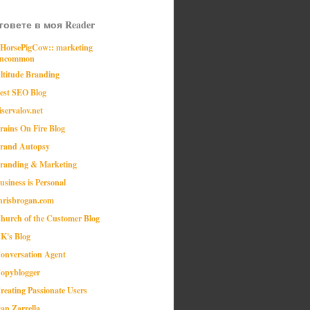
говете в моя Reader
:HorsePigCow:: marketing
ncommon
ltitude Branding
est SEO Blog
iservalov.net
rains On Fire Blog
rand Autopsy
randing & Marketing
usiness is Personal
hrisbrogan.com
hurch of the Customer Blog
K's Blog
onversation Agent
opyblogger
reating Passionate Users
an Zarrella