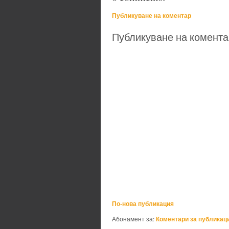
Публикуване на коментар
Публикуване на комента
По-нова публикация
Коментари за публикаци
Абонамент за: