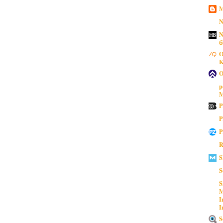
M
N
N
б
O
K
O
p
M
P
P
P
R
S
S
S
M
I
I
S