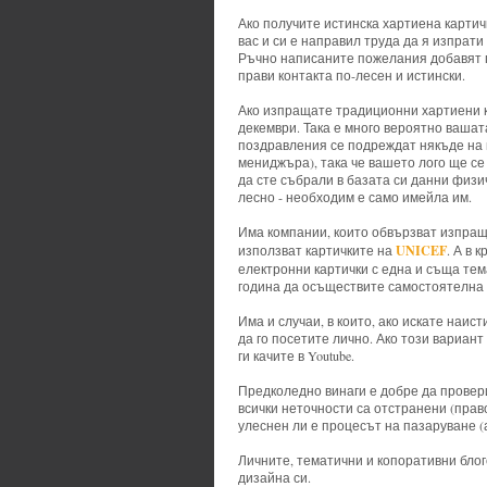
Ако получите истинска хартиена картичк
вас и си е направил труда да я изпрати 
Ръчно написаните пожелания добавят г
прави контакта по-лесен и истински.
Ако изпращате традиционни хартиени ка
декември. Така е много вероятно вашат
поздравления се подреждат някъде на 
мениджъра), така че вашето лого ще се
да сте събрали в базата си данни физи
лесно - необходим е само имейла им.
Има компании, които обвързват изпращ
UNICEF
използват картичките на
. А в 
електронни картички с една и съща тем
година да осъществите самостоятелна
Има и случаи, в които, ако искате наис
да го посетите лично. Ако този вариан
ги качите в Youtube.
Предколедно винаги е добре да провери
всички неточности са отстранени (пра
улеснен ли е процесът на пазаруване (
Личните, тематични и копоративни бло
дизайна си.