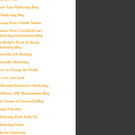
uct Tape Marketing Blog
-Marketing Blog
scape from Cubicle Nation
uture Now's GrokDotCom /
arketing Optimization Blog
asPedal's Word of Mouth
arketing Blog
uerrilla Job Hunting
uerrilla Marketing
ow to Change the World
n over your head
nfluential Interactive Marketing
DPaine's PR Measurement Blog
iz Strauss at Successful Blog
ogic+Emotion
arketing Profs Daily Fix
arketing Safari
artin Lindstrom