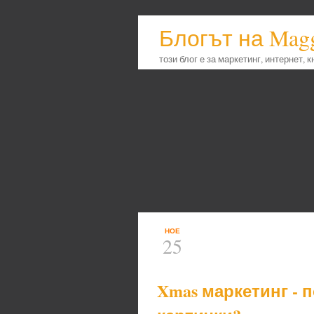
Блогът на Mag
този блог е за маркетинг, интернет, 
НОЕ
25
Xmas маркетинг - 