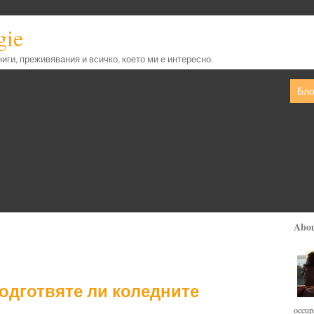
gie
книги, преживявания и всичко, което ми е интересно.
Бло
Abo
подготвяте ли коледните
occupa