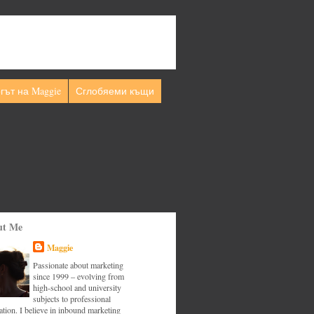
гът на Maggie
Сглобяеми къщи
ut Me
Maggie
Passionate about marketing
since 1999 – evolving from
high-school and university
subjects to professional
tion. I believe in inbound marketing