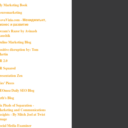
y Marketing Book
euromarketing
ovaVizia.com - Мениджмънт,
изнес и развитие
ccam's Razor by Avinash
aushik
nline Marketing Blog
ositive disruption by: Tom
artin
R 2.0
R Squared
resentation Zen
ies' Pieces
EOmoz Daily SEO Blog
eth's Blog
ix Pixels of Separation -
arketing and Communications
nsights - By Mitch Joel at Twist
mage
ocial Media Examiner