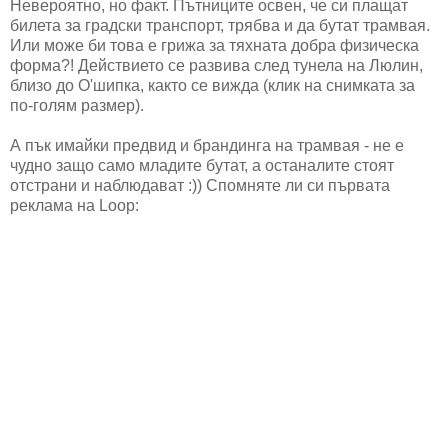
Невероятно, но факт. Пътниците освен, че си плащат
билета за градски транспорт, трябва и да бутат трамвая.
Или може би това е грижа за тяхната добра физическа
форма?! Действието се развива след тунела на Люлин,
близо до О'шипка, както се вижда (клик на снимката за
по-голям размер).
А пък имайки предвид и брандинга на трамвая - не е
чудно защо само младите бутат, а останалите стоят
отстрани и наблюдават :)) Спомняте ли си първата
реклама на Loop: