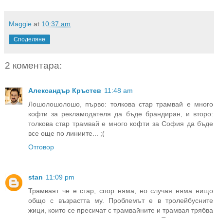
Maggie
at
10:37 am
Споделяне
2 коментара:
Александър Кръстев
11:48 am
Лошолошолошо, първо: толкова стар трамвай е много
кофти за рекламодателя да бъде брандиран, и второ:
толкова стар трамвай е много кофти за София да бъде
все още по линиите... ;(
Отговор
stan
11:09 pm
Трамваят че е стар, спор няма, но случая няма нищо
общо с възрастта му. Проблемът е в тролейбусните
жици, които се пресичат с трамвайните и трамвая трябва