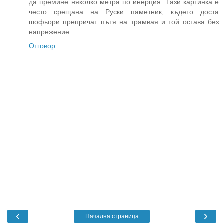
да премине няколко метра по инерция. Тази картинка е
често срещана на Руски паметник, където доста
шофьори препричат пътя на трамвая и той остава без
напрежение.
Отговор
‹
›
Начална страница