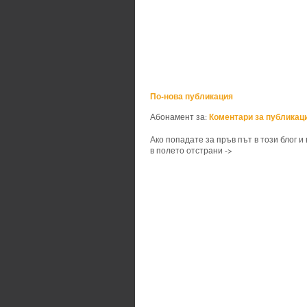
По-нова публикация
Коментари за публикаци
Абонамент за:
Ако попадате за пръв път в този блог и
в полето отстрани ->