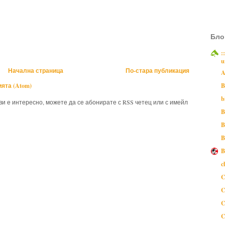
Бло
:
u
Начална страница
По-стара публикация
A
ята (Atom)
B
b
 ви е интересно, можете да се абонирате с RSS четец или с имейл
B
B
B
B
c
C
C
C
C