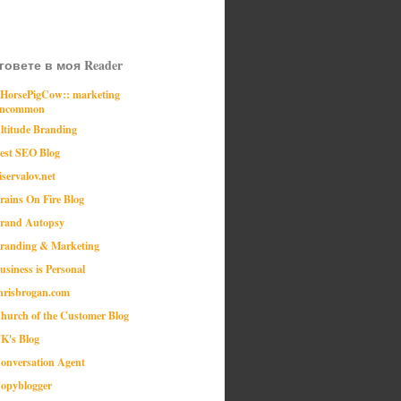
говете в моя Reader
:HorsePigCow:: marketing
ncommon
ltitude Branding
est SEO Blog
iservalov.net
rains On Fire Blog
rand Autopsy
randing & Marketing
usiness is Personal
hrisbrogan.com
hurch of the Customer Blog
K's Blog
onversation Agent
opyblogger