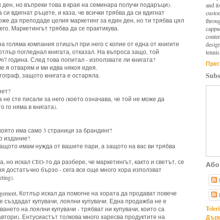
 ден, но въпреки това в края на семинара получи подаръци).
and it
 си вдигнат ръцете, и каза, че всички трябва да си вдигнат
custo
може да преподаде целия маркетинг за един ден, но ти трябва цял
throu
его. Маркетингът трябва да се практикува.
cappuc
conten
а голяма компания отишъл при него с копие от една от книгите
design
отлър погледнал книгата, отказал. На въпроса защо, той
tennis
967 година. След това попитал - използвате ли книгата?
Прег
ме я отварям и ми идва някоя идея.
Subs
тограф, защото книгата е остаряла.
нет?
не сте писали за него (което означава, че той не може да
 го няма в книгата).
 която има само 3 страници за брандинг?
о издание?
 защото имам нужда от вашите пари, а защото на вас ви трябва
, но искал CEO-то да разбере, че маркетингът, както и светът, се
Або
я достатъчно бързо - сега все още много хора използват
ting).
agement, Котлър искал да помогне на хората да продават повече
 се създадат купувачи, лоялни купувачи. Една продажба не е
Teler
ането на лоялни купувачи - трябват ни купувачи, които са
Дърв
автори). Ентусиастът толкова много харесва продуктите на