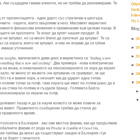
а. Ако създадем такива клиенти, не ни трябва да рекламираме. Те
Обуч
SiteK
Follo
от презентацията - един дартс със стрелички в центъра.
My Li
чките - парите, които хвърляме в него. Масовият маркетинг
Blog
ромните финансови вложения и преминахме към целеви пазар. В
щите ни проспекти. Те искат да купят нашия продукт. В
 не купуват, но са много близо да започнат да купуват. Те са
20
►
г са хората, които не купуват, и ние не искаме да си губим
20
►
че имаше уточнение.
20
►
 insights, магическите думи днес в маркетинга са "finding a new
ake something that is new and exciting". Два примера - нова електрическа
20
►
а на мъжа, и нежеланието на пенсиониралите се хора да играят
ало, че много от мъжете (не-купувачи) се срамуват, че ще
20
►
CEO-та и важни хора, а незнаят как да ударят една топка.
20
големи топки за голф, така хората ще имат по-голям шанс да я
▼
 на стика по-голяма и създали бранд - Голямата Берта.
пенсионирали се играчи на голф.
елевият пазар и да се научи колкото се може повече за
на живот. Правилното съобщение трябва да стигне до
в правилното време.
етолозите в България - ако сме местна фирма, как ще продължим
балните фирми от рода на Procter & Gamble и Coca-Cola.
и трябва да могат да съществуват заедно в България (тук
и се борят с гигантите.