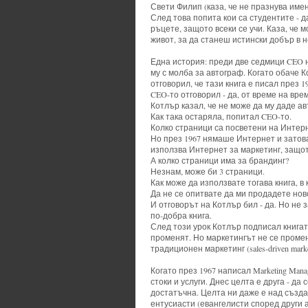
Свети Филип (каза, че не празнува имен
След това попита кои са студентите - да
ръцете, защото всеки се учи. Каза, че 
живот, за да станеш истински добър в н
Една история: преди две седмици CEO н
му с молба за автограф. Когато обаче К
отговорил, че тази книга е писал през 1
CEO-то отговорил - да, от време на вре
Котлър казал, че не може да му даде ав
Как така остаряла, попитал CEO-то.
Колко страници са посветени на Интер
Но през 1967 нямаше Интернет и затова 
използва Интернет за маркетинг, защото
А колко страници има за брандинг?
Незнам, може би 3 страници.
Как може да използвате тогава книга, в
Да не се опитвате да ми продадете нов
И отговорът на Котлър бил - да. Но не
по-добра книга.
След този урок Котлър подписал книгата
променят. Но маркетингът не се промен
традиционен маркетинг (sales-driven marke
Когато през 1967 написал Marketing Man
стоки и услуги. Днес целта е друга - да
достатъчна. Целта ни даже е над създав
ентусиасти (евангелисти според други 