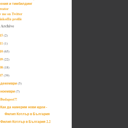
ения и тимбилдинг
reator
w me on Twitter
nkedIn profile
 Archive
15
(2)
11
(1)
10
(65)
09
(22)
08
(18)
07
(39)
декември
(5)
►
ноември
(7)
▼
Budapest?!
Как да намерим нови идеи -
Филип Котлър в България
Филип Котлър в България 2.2