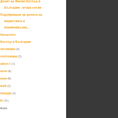
Денят на Филип Котлър в
България - втора сесия
Подобряване на ролята на
маркетинга и
взаимовръзки...
Началото
Котлър в България
октомври
(4)
►
септември
(2)
►
август
(1)
►
юли
(8)
►
юни
(8)
►
май
(2)
►
януари
(2)
►
06
(31)
owers