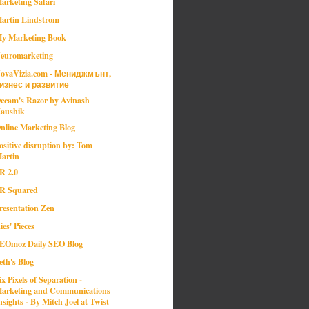
arketing Safari
artin Lindstrom
y Marketing Book
euromarketing
ovaVizia.com - Мениджмънт,
изнес и развитие
ccam's Razor by Avinash
aushik
nline Marketing Blog
ositive disruption by: Tom
artin
R 2.0
R Squared
resentation Zen
ies' Pieces
EOmoz Daily SEO Blog
eth's Blog
ix Pixels of Separation -
arketing and Communications
nsights - By Mitch Joel at Twist