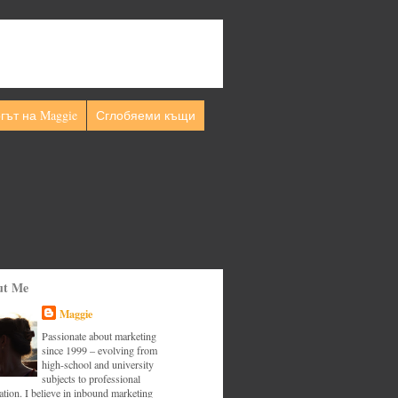
гът на Maggie
Сглобяеми къщи
ut Me
Maggie
Passionate about marketing
since 1999 – evolving from
high-school and university
subjects to professional
tion. I believe in inbound marketing