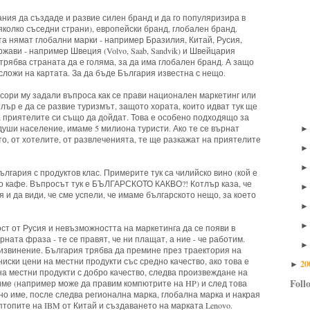
ния да създаде и развие силен бранд и да го популяризира в
яколко съседни страни), европейски бранд, глобален бранд.
та нямат глобални марки - например Бразилия, Китай, Русия,
жави - например Швеция (Volvo, Saab, Sandvik) и Швейцария
е трябва страната да е голяма, за да има глобален бранд. А защо
 сложи на картата. За да бъде България известна с нещо.
сори му задали въпроса как се прави национален маркетинг или
лър е да се развие туризмът, защото хората, които идват тук ще
а приятелите си също да дойдат. Това е особено подходящо за
уши население, имаме 5 милиона туристи. Ако те се върнат
о, от хотелите, от развлеченията, те ще разкажат на приятелите
лгария с продуктов клас. Примерите тук са чилийско вино (кой е
ко кафе. Въпросът тук е БЪЛГАРСКОТО КАКВО?! Котлър каза, че
я и да види, че сме успели, че имаме българското нещо, за което
т от Русия и невъзможността на маркетинга да се появи в
рната фраза - те се правят, че ни плащат, а ние - че работим.
 извинение. България трябва да премине през траектория на
ниски цени на местни продукти със средно качество, ако това е
20
►
а местни продукти с добро качество, следва произвеждане на
Foll
име (например може да правим компютрите на HP) и след това
о име, после следва регионална марка, глобална марка и накрая
птопите на IBM от Китай и създаването на марката Lenovo.