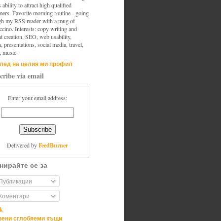
s ability to attract high qualified
mers. Favorite morning routine - going
gh my RSS reader with a mug of
cino. Interests: copy writing and
t creation, SEO, web usability,
, presentations, social media, travel,
, music.
лед на целия ми профил
cribe via email
Enter your email address:
FeedBurner
Delivered by
нирайте се за
Публикации
Коментари
ik
ени сглобяеми къщи