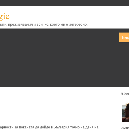
gie
книги, преживявания и всичко, което ми е интересно.
Бло
Abo
дарности за поканата да дойде в България точно на деня на
occupa