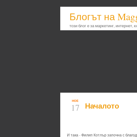
Блогът на Mag
този блог е за маркетинг, интернет, 
НОЕ
Началото
17
И така - Филип Котлър започна с благо