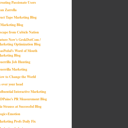
reating Passionate Users
an Zarrella
uct Tape Marketing Blog
-Marketing Blog
scape from Cubicle Nation
uture Now's GrokDotCom /
arketing Optimization Blog
asPedal's Word of Mouth
arketing Blog
uerrilla Job Hunting
uerrilla Marketing
ow to Change the World
n over your head
nfluential Interactive Marketing
DPaine's PR Measurement Blog
iz Strauss at Successful Blog
ogic+Emotion
arketing Profs Daily Fix