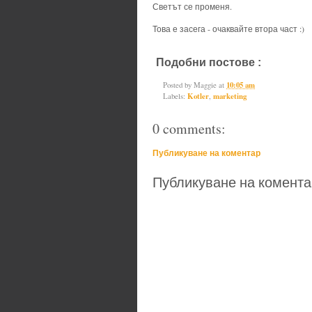
Светът се променя.
Това е засега - очаквайте втора част :)
Подобни постове :
Kotler,
market
Posted by
Maggie
at
10:05 am
Labels:
Kotler
,
marketing
0 comments:
Публикуване на коментар
Публикуване на комента