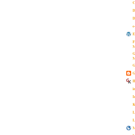
C
D
D
e
E
F
M
G
M
G
G
H
i
I
K
L
L
M