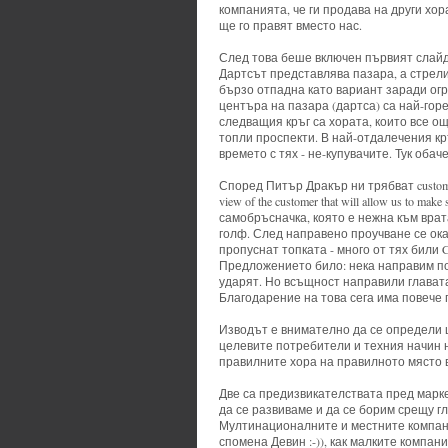
компанията, че ги продава на други хор
ще го правят вместо нас.
След това беше включен първият слайд 
Дартсът представлява пазара, а стрели
бързо отпадна като вариант заради ог
центъра на пазара (дартса) са най-горе
следващия кръг са хората, които все още
топли проспекти. В най-отдалечения кръ
времето с тях - не-купувачите. Тук оба
Според Питър Дракър ни трябват customer
view of the customer that will allow us to m
самобръсначка, която е нежна към врат
голф. След направено проучване се оказ
пропуснат топката - много от тях били 
Предложението било: нека направим по-
ударят. Но всъщност направили главата
Благодарение на това сега има повече 
Изводът е внимателно да се определи ц
целевите потребители и техния начин 
правилните хора на правилното място 
Две са предизвикателствата пред марк
да се развиваме и да се борим срещу гло
Мултинационалните и местните компани
спомена Девин :-)), как малките компани