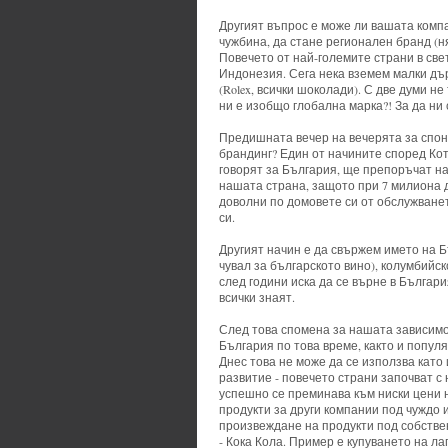
Другият въпрос е може ли вашата компа
чужбина, да стане регионален бранд (н
Повечето от най-големите страни в све
Индонезия. Сега нека вземем малки дър
(Rolex, всички шоколади). С две думи н
ни е изобщо глобална марка?! За да ни
Предишната вечер на вечерята за спон
брандинг? Един от начините според Кот
говорят за България, ще препоръчат н
нашата страна, защото при 7 милиона д
доволни по домовете си от обслужванет
си.
Другият начин е да свържем името на Бъ
чувал за българското вино), колумбийс
след години иска да се върне в Българи
всички знаят.
След това спомена за нашата зависимос
България по това време, както и популя
Днес това не може да се използва като
развитие - повечето страни започват с 
успешно се преминава към ниски цени н
продукти за други компании под чуждо 
произвеждане на продукти под собствен
- Кока Кола. Пример е купуването на ла