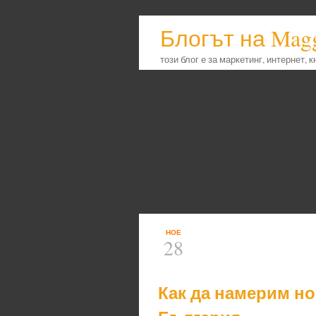
Блогът на Mag
този блог е за маркетинг, интернет, 
НОЕ
28
Как да намерим но