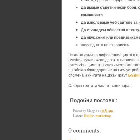
Да имаме съветнически борд, с
компанията
Да използваме уеб сайтове за 
Да създадем общество от ентус
Да окуражим или предизвикаме
/последното не го записах/
Няколко думи за диференциацията в кат
(Purdue), тухли (Acme дават 100-годишна
(Starbucks), цимент (Cemex - мексиканск
на обекта благодарение на GPS устройст
Бъди р
спомена и книгата на Джак Траут
Следва третата част от семинара :)
Подобни постове :
Kotler,
market
Posted by
Maggie
at
9:31 am
Labels:
Kotler
,
marketing
0 comments: