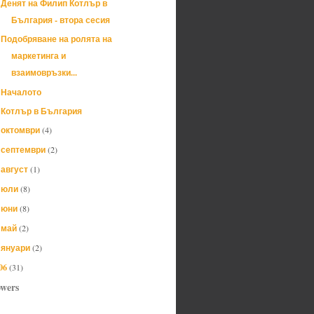
Денят на Филип Котлър в
България - втора сесия
Подобряване на ролята на
маркетинга и
взаимовръзки...
Началото
Котлър в България
октомври
(4)
►
септември
(2)
►
август
(1)
►
юли
(8)
►
юни
(8)
►
май
(2)
►
януари
(2)
►
06
(31)
owers