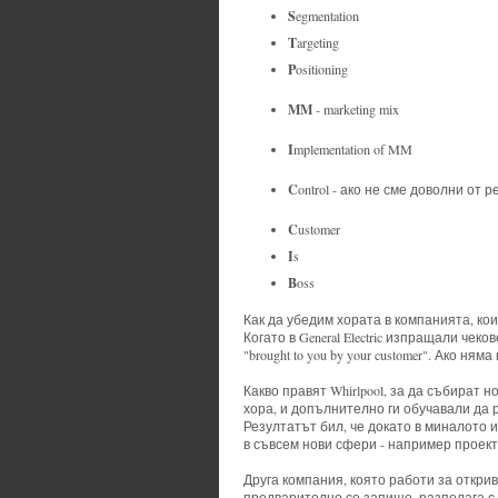
S
egmentation
T
argeting
P
ositioning
MM
- marketing mix
I
mplementation of MM
C
ontrol - ако не сме доволни от
C
ustomer
I
s
B
oss
Как да убедим хората в компанията, ко
Когато в General Electric изпращали чек
"brought to you by your customer". Ако ня
Какво правят Whirlpool, за да събират 
хора, и допълнително ги обучавали да р
Резултатът бил, че докато в миналото 
в съвсем нови сфери - например проект
Друга компания, която работи за открив
предварително се запише, разполага с