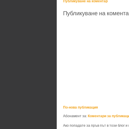
Публикуване на коментар
Публикуване на комента
По-нова публикация
Коментари за публикаци
Абонамент за:
Ако попадате за пръв път в този блог и