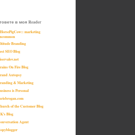
говете в моя Reader
:HorsePigCow:: marketing
ncommon
ltitude Branding
est SEO Blog
iservalov.net
rains On Fire Blog
rand Autopsy
randing & Marketing
usiness is Personal
hrisbrogan.com
hurch of the Customer Blog
K's Blog
onversation Agent
opyblogger