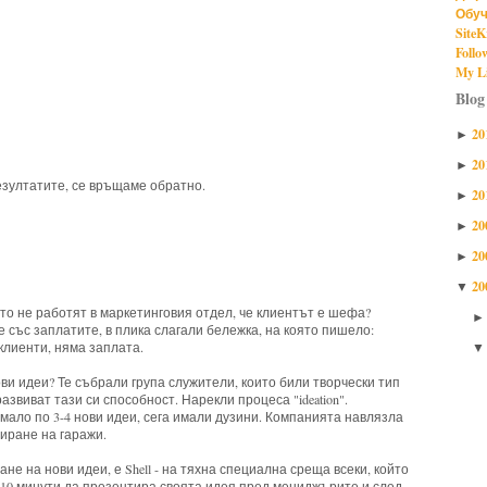
Обуч
SiteK
Follo
My Li
Blog
20
►
20
►
 резултатите, се връщаме обратно.
20
►
20
►
20
►
20
▼
ито не работят в маркетинговия отдел, че клиентът е шефа?
ове със заплатите, в плика слагали бележка, на която пишело:
ма клиенти, няма заплата.
нови идеи? Те събрали група служители, които били творчески тип
азвиват тази си способност. Нарекли процеса "ideation".
имало по 3-4 нови идеи, сега имали дузини. Компанията навлязла
иране на гаражи.
ане на нови идеи, е Shell - на тяхна специална среща всеки, който
 10 минути да презентира своята идея пред мениджърите и след