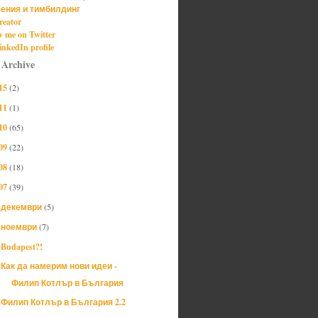
ения и тимбилдинг
reator
w me on Twitter
nkedIn profile
 Archive
15
(2)
11
(1)
10
(65)
09
(22)
08
(18)
07
(39)
декември
(5)
►
ноември
(7)
▼
Budapest?!
Как да намерим нови идеи -
Филип Котлър в България
Филип Котлър в България 2.2