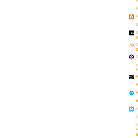
M
M
M
N
N
б
O
K
O
p
M
P
P
P
R
S
S
S
M
I