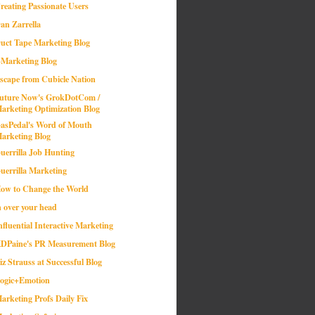
reating Passionate Users
an Zarrella
uct Tape Marketing Blog
-Marketing Blog
scape from Cubicle Nation
uture Now's GrokDotCom /
arketing Optimization Blog
asPedal's Word of Mouth
arketing Blog
uerrilla Job Hunting
uerrilla Marketing
ow to Change the World
n over your head
nfluential Interactive Marketing
DPaine's PR Measurement Blog
iz Strauss at Successful Blog
ogic+Emotion
arketing Profs Daily Fix