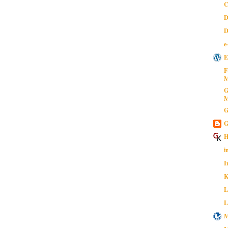
C
D
D
e
E
F
M
G
M
G
G
H
i
I
K
L
L
M