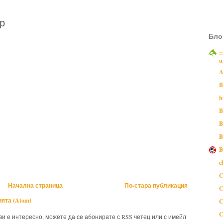
р
Бло
:
u
A
B
b
B
B
B
B
c
C
Начална страница
По-стара публикация
C
ята (Atom)
C
C
 ви е интересно, можете да се абонирате с RSS четец или с имейл