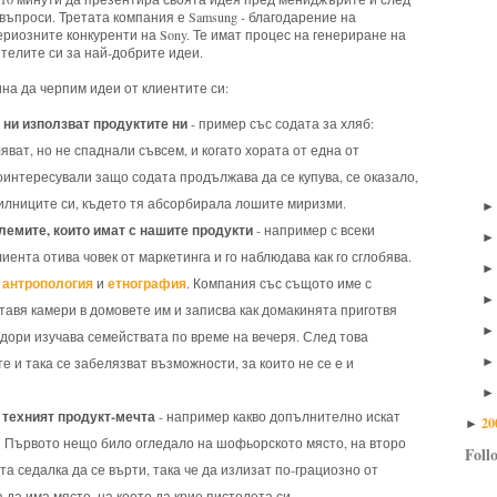
 въпроси. Третата компания е Samsung - благодарение на
ериозните конкуренти на Sony. Те имат процес на генериране на
ителите си за най-добрите идеи.
ина да черпим идеи от клиентите си:
ни използват продуктите ни
- пример със содата за хляб:
ват, но не спаднали съвсем, и когато хората от една от
интересували защо содата продължава да се купува, се оказало,
дилниците си, където тя абсорбирала лошите миризми.
лемите, които имат с нашите продукти
- например с всеки
ента отива човек от маркетинга и го наблюдава как го сглобява.
антропология
етнография
е
и
. Компания със същото име с
авя камери в домовете им и записва как домакинята приготвя
 дори изучава семействата по време на вечеря. След това
 и така се забелязват възможности, за които не се е и
 техният продукт-мечта
- например какво допълнително искат
20
►
. Първото нещо било огледало на шофьорското място, на второ
Foll
 седалка да се върти, така че да излизат по-грациозно от
 да има място, на което да крие пистолета си.