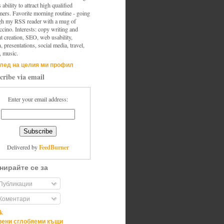
s ability to attract high qualified
mers. Favorite morning routine - going
gh my RSS reader with a mug of
cino. Interests: copy writing and
t creation, SEO, web usability,
, presentations, social media, travel,
, music.
лед на целия ми профил
cribe via email
Enter your email address:
FeedBurner
Delivered by
нирайте се за
Публикации
Коментари
ik
ени сглобяеми къщи