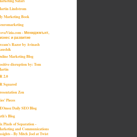
arketing Safari
artin Lindstrom
y Marketing Book
euromarketing
ovaVizia.com - Мениджмънт,
изнес и развитие
ccam's Razor by Avinash
aushik
nline Marketing Blog
ositive disruption by: Tom
artin
R 2.0
R Squared
resentation Zen
ies' Pieces
EOmoz Daily SEO Blog
eth's Blog
ix Pixels of Separation -
arketing and Communications
nsights - By Mitch Joel at Twist