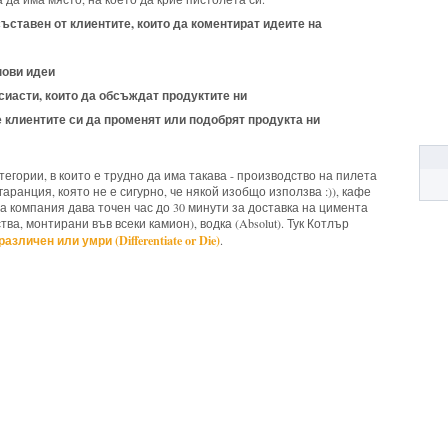
ъставен от клиентите, които да коментират идеите на
нови идеи
иасти, които да обсъждат продуктите ни
 клиентите си да променят или подобрят продукта ни
егории, в които е трудно да има такава - производство на пилета
 гаранция, която не е сигурно, че някой изобщо използва :)), кафе
ата компания дава точен час до 30 минути за доставка на цимента
ва, монтирани във всеки камион), водка (Absolut). Тук Котлър
азличен или умри (Differentiate or Die)
.
ing