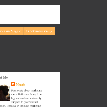
гът на Maggie
Сглобяеми къщи
ut Me
Maggie
Passionate about marketing
since 1999 – evolving from
high-school and university
subjects to professional
tion. I believe in inbound marketing