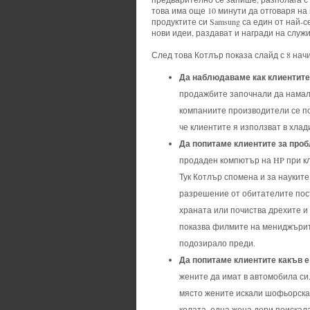
това има още 10 минути да отговаря на
продуктите си Samsung са един от най-с
нови идеи, раздават и награди на служ
След това Котлър показа слайд с 8 нач
Да наблюдаваме как клиентите 
продажбите започнали да намаля
компаниите производители се по
че клиентите я използват в хла
Да попитаме клиентите за проб
продаден компютър на HP при кли
Тук Котлър спомена и за наукит
разрешение от обитателите пост
храната или почиства дрехите и
показва филмите на мениджърите
подозирало преди.
Да попитаме клиентите какъв е
жените да имат в автомобила си
място жените искали шофьорската
колата, една жена дори поискала