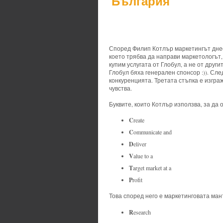
България
Според Филип Котлър маркетингът днес е PD
което трябва да направи маркетологът, 
купим услугата от Глобул, а не от друг
Глобул бяха генерален спонсор :)). Сле
конкуренцията. Третата стъпка е изгра
чувства.
Буквите, които Котлър използва, за да 
C
reate
C
ommunicate and
D
eliver
V
alue to a
T
arget market at a
P
rofit
Това според него е маркетинговата ман
R
esearch