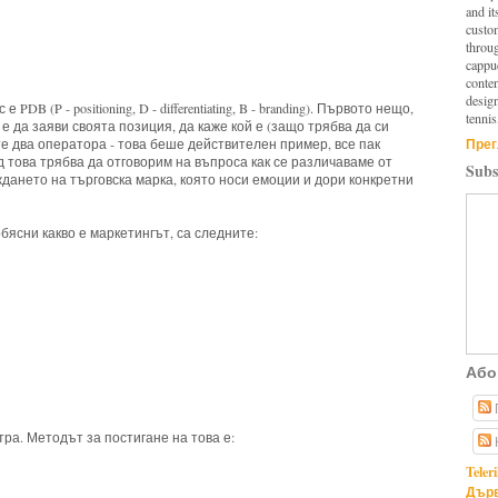
and it
custo
throu
cappuc
conten
design
B (P - positioning, D - differentiating, B - branding). Първото нещо,
tennis
е да заяви своята позиция, да каже кой е (защо трябва да си
Прег
ите два оператора - това беше действителен пример, все пак
д това трябва да отговорим на въпроса как се различаваме от
Subs
ждането на търговска марка, която носи емоции и дори конкретни
обясни какво е маркетингът, са следните:
Або
тра. Методът за постигане на това е:
Teler
Дърв