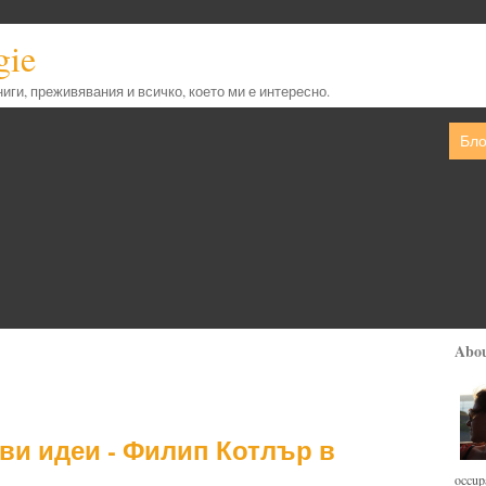
gie
книги, преживявания и всичко, което ми е интересно.
Бло
Abo
ви идеи - Филип Котлър в
occupa