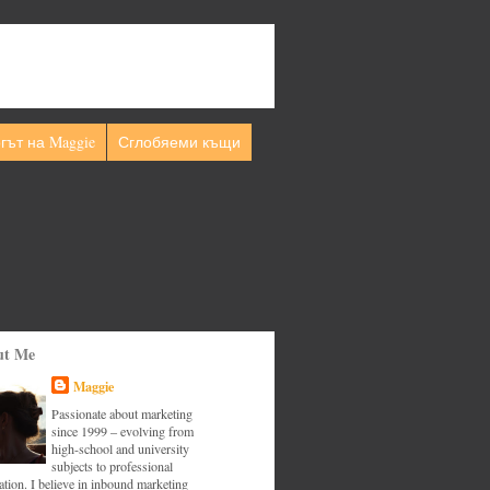
гът на Maggie
Сглобяеми къщи
ut Me
Maggie
Passionate about marketing
since 1999 – evolving from
high-school and university
subjects to professional
tion. I believe in inbound marketing