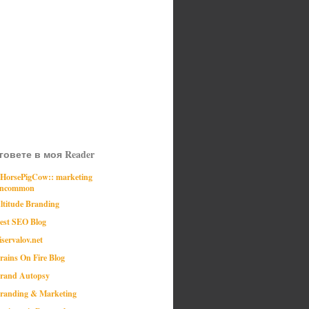
говете в моя Reader
:HorsePigCow:: marketing
ncommon
ltitude Branding
est SEO Blog
iservalov.net
rains On Fire Blog
rand Autopsy
randing & Marketing