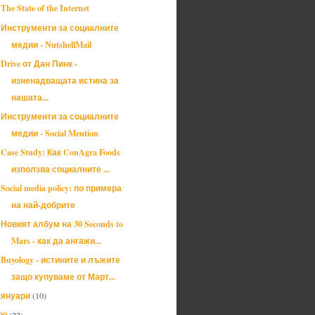
The State of the Internet
Инструменти за социалните
медии - NutshellMail
Drive от Дан Пинк -
изненадващата истина за
нашата...
Инструменти за социалните
медии - Social Mention
Case Study: Как ConAgra Foods
използва социалните ...
Social media policy: по примера
на най-добрите
Новият албум на 30 Seconds to
Mars - как да ангажи...
Buyology - истините и лъжите
защо купуваме от Март...
януари
(10)
►
09
(22)