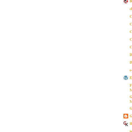
B
c
C
C
C
C
C
D
D
e
E
F
M
G
M
G
G
H
i