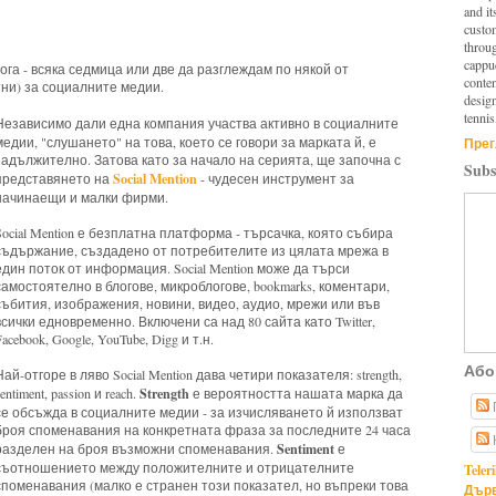
and it
custo
throu
cappuc
ога - всяка седмица или две да разглеждам по някой от
conten
ни) за социалните медии.
design
tennis
Независимо дали една компания участва активно в социалните
медии, "слушането" на това, което се говори за марката й, е
Прег
задължително. Затова като за начало на серията, ще започна с
Subs
Social Mention
представянето на
- чудесен инструмент за
начинаещи и малки фирми.
Social Mention е безплатна платформа - търсачка, която събира
съдържание, създадено от потребителите из цялата мрежа в
един поток от информация. Social Mention може да търси
самостоятелно в блогове, микроблогове, bookmarks, коментари,
събития, изображения, новини, видео, аудио, мрежи или във
всички едновременно. Включени са над 80 сайта като Twitter,
Facebook, Google, YouTube, Digg и т.н.
Або
Най-отгоре в ляво Social Mention дава четири показателя: strength,
Strength
entiment, passion и reach.
е вероятността нашата марка да
се обсъжда в социалните медии - за изчисляването й използват
броя споменавания на конкретната фраза за последните 24 часа
Sentiment
разделен на броя възможни споменавания.
е
съотношението между положителните и отрицателните
Teler
споменавания (малко е странен този показател, но въпреки това
Дърв