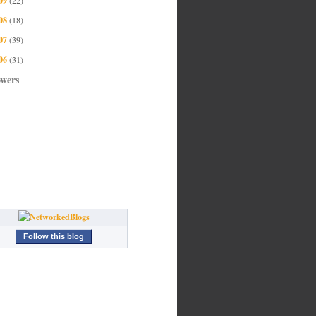
08
(18)
07
(39)
06
(31)
owers
Follow this blog