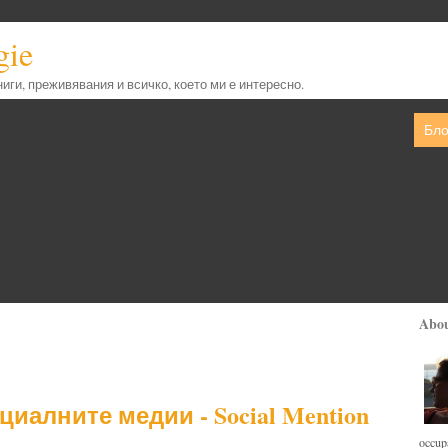
gie
книги, преживявания и всичко, което ми е интересно.
Бло
Abo
иалните медии - Social Mention
occupa