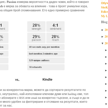
Passion
ция).
измерва вероятността даден човек, който е говорил
Обуч
ach
е мярка за обхвата на влияние - това е броят уникални хора,
SiteK
н на общия брой споменавания. Ето едно примерно сравнение
Follo
My Li
Blog
20
►
20
►
20
▼
и за конкурентна марка, можете да сортирате резултатите по
 неутрално), най-използвани ключови думи или hashtag-ове, топ
абонирате с RSS или email за конкретно търсене, а също и да ги
 е много удобен за филтриране и отсяване на резултати, които
т за нас.