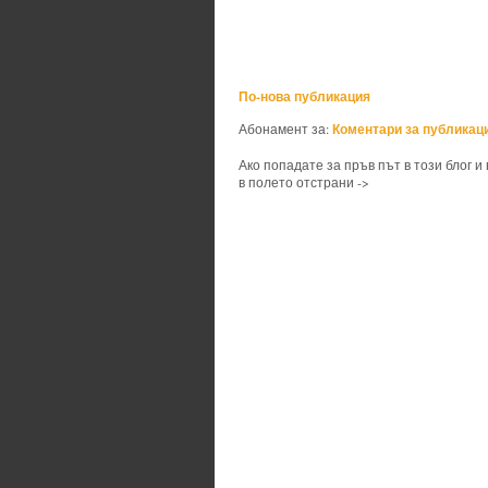
По-нова публикация
Коментари за публикаци
Абонамент за:
Ако попадате за пръв път в този блог и
в полето отстрани ->