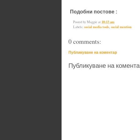
Подобни постове :
social media t
Posted by
Maggie
at
10:13 am
Labels:
social media tools
,
social mention
0 comments:
Публикуване на коментар
Публикуване на комента