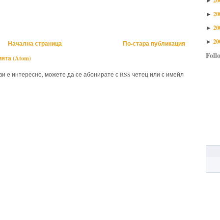
►
20
►
20
►
20
►
Начална страница
По-стара публикация
Foll
ята (Atom)
 ви е интересно, можете да се абонирате с RSS четец или с имейл