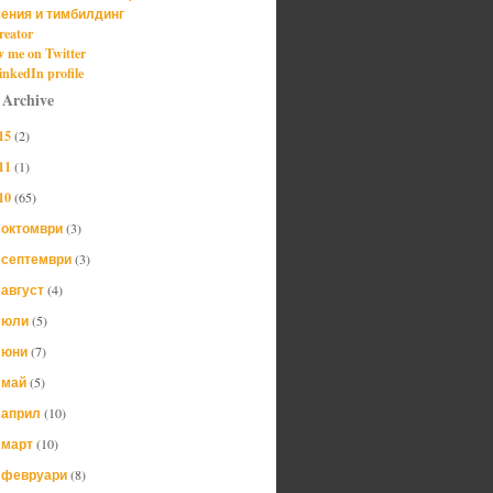
ения и тимбилдинг
reator
w me on Twitter
nkedIn profile
 Archive
15
(2)
11
(1)
10
(65)
октомври
(3)
►
септември
(3)
►
август
(4)
►
юли
(5)
►
юни
(7)
►
май
(5)
►
април
(10)
►
март
(10)
►
февруари
(8)
▼