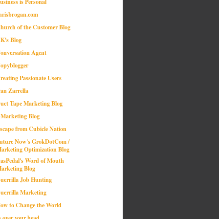
usiness is Personal
hrisbrogan.com
hurch of the Customer Blog
K's Blog
onversation Agent
opyblogger
reating Passionate Users
an Zarrella
uct Tape Marketing Blog
-Marketing Blog
scape from Cubicle Nation
uture Now's GrokDotCom /
arketing Optimization Blog
asPedal's Word of Mouth
arketing Blog
uerrilla Job Hunting
uerrilla Marketing
ow to Change the World
n over your head