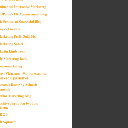
nfluential Interactive Marketing
DPaine's PR Measurement Blog
iz Strauss at Successful Blog
ogic+Emotion
arketing Profs Daily Fix
arketing Safari
artin Lindstrom
y Marketing Book
euromarketing
ovaVizia.com - Мениджмънт,
изнес и развитие
ccam's Razor by Avinash
aushik
nline Marketing Blog
ositive disruption by: Tom
artin
R 2.0
R Squared