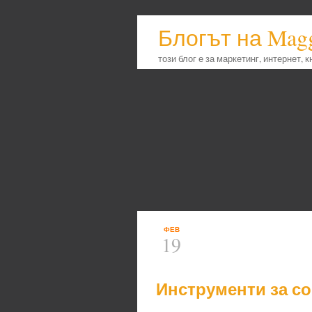
Блогът на Mag
този блог е за маркетинг, интернет, 
ФЕВ
19
Инструменти за соц