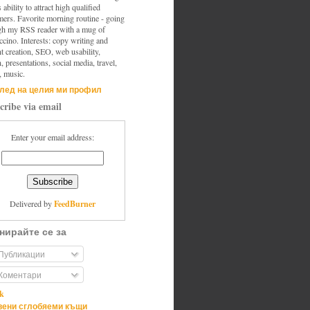
s ability to attract high qualified
mers. Favorite morning routine - going
gh my RSS reader with a mug of
cino. Interests: copy writing and
t creation, SEO, web usability,
, presentations, social media, travel,
, music.
лед на целия ми профил
cribe via email
Enter your email address:
FeedBurner
Delivered by
нирайте се за
Публикации
Коментари
ik
ени сглобяеми къщи