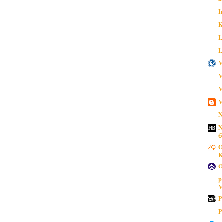
I
K
L
L
M
M
M
M
N
N
б
O
K
O
p
M
P
P