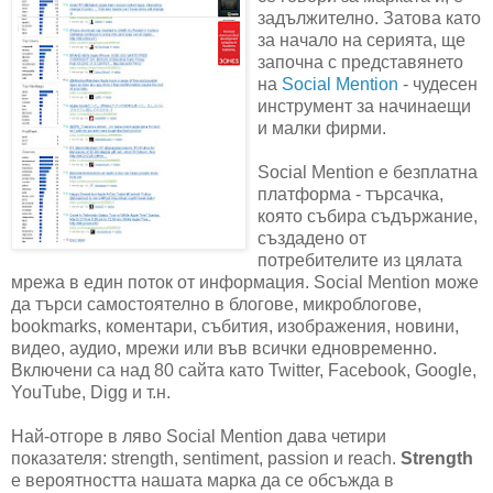
задължително. Затова като
за начало на серията, ще
започна с представянето
на
Social Mention
- чудесен
инструмент за начинаещи
и малки фирми.
Social Mention е безплатна
платформа - търсачка,
която събира съдържание,
създадено от
потребителите из цялата
мрежа в един поток от информация. Social Mention може
да търси самостоятелно в блогове, микроблогове,
bookmarks, коментари, събития, изображения, новини,
видео, аудио, мрежи или във всички едновременно.
Включени са над 80 сайта като Twitter, Facebook, Google,
YouTube, Digg и т.н.
Най-отгоре в ляво Social Mention дава четири
показателя: strength, sentiment, passion и reach.
Strength
е вероятността нашата марка да се обсъжда в