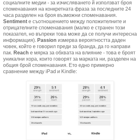
социалните медии - за изчисляването й използват броя
споменавания на конкретната фраза за последните 24
часа разделен на броя възможни споменавания.
Sentiment
е съотношението между положителните и
отрицателните споменавания (малко е странен този
показател, но въпреки това може да се получи интересна
информация).
Passion
измерва вероятността даден
човек, който е говорил преди за бранда, да го направи
пак.
Reach
е мярка за обхвата на влияние - това е броят
уникални хора, които говорят за марката ни, разделен на
общия брой споменавания. Ето едно примерно
сравнение между iPad и Kindle: