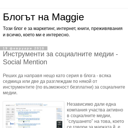
Блогът на Maggie
Този блог е за маркетинг, интернет, книги, преживявания
и всичко, което ми е интересно.
19 февруари 2010
Инструменти за социалните медии -
Social Mention
Реших да направя нещо като серия в блога - всяка
седмица или две да разглеждам по някой от
инструментите (по възможност безплатни) за социалните
медии.
Независимо дали една
компания участва активно
в социалните медии,
"слушането" на това, което
се говори за марката й, е