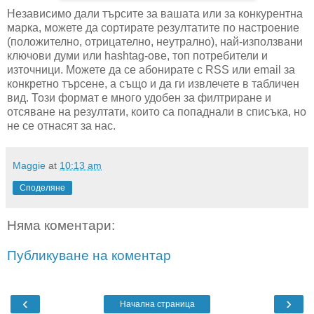
Независимо дали търсите за вашата или за конкурентна
марка, можете да сортирате резултатите по настроение
(положително, отрицателно, неутрално), най-използвани
ключови думи или hashtag-ове, топ потребители и
източници. Можете да се абонирате с RSS или email за
конкретно търсене, а също и да ги извлечете в табличен
вид. Този формат е много удобен за филтриране и
отсяване на резултати, които са попаднали в списъка, но
не се отнасят за нас.
Maggie
at
10:13 am
Споделяне
Няма коментари:
Публикуване на коментар
‹
›
Начална страница