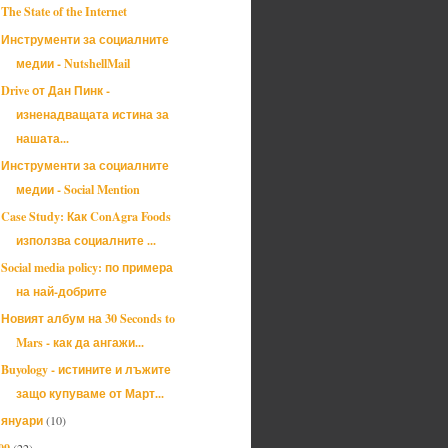
The State of the Internet
Инструменти за социалните
медии - NutshellMail
Drive от Дан Пинк -
изненадващата истина за
нашата...
Инструменти за социалните
медии - Social Mention
Case Study: Как ConAgra Foods
използва социалните ...
Social media policy: по примера
на най-добрите
Новият албум на 30 Seconds to
Mars - как да ангажи...
Buyology - истините и лъжите
защо купуваме от Март...
януари
(10)
►
09
(22)