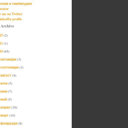
ения и тимбилдинг
reator
w me on Twitter
nkedIn profile
 Archive
15
(2)
11
(1)
10
(65)
октомври
(3)
►
септември
(3)
►
август
(4)
►
юли
(5)
►
юни
(7)
►
май
(5)
►
април
(10)
►
март
(10)
►
февруари
(8)
▼