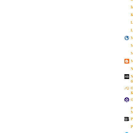
I
K
L
L
M
M
M
M
N
N
б
O
K
O
p
M
P
P