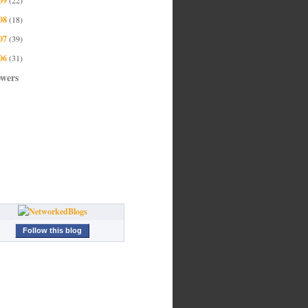
08
(18)
07
(39)
06
(31)
owers
Follow this blog