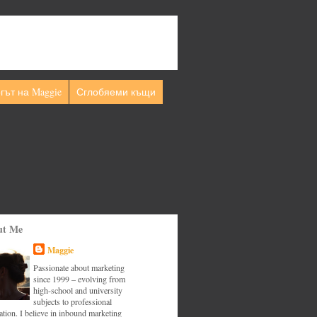
гът на Maggie
Сглобяеми къщи
ut Me
Maggie
Passionate about marketing
since 1999 – evolving from
high-school and university
subjects to professional
tion. I believe in inbound marketing