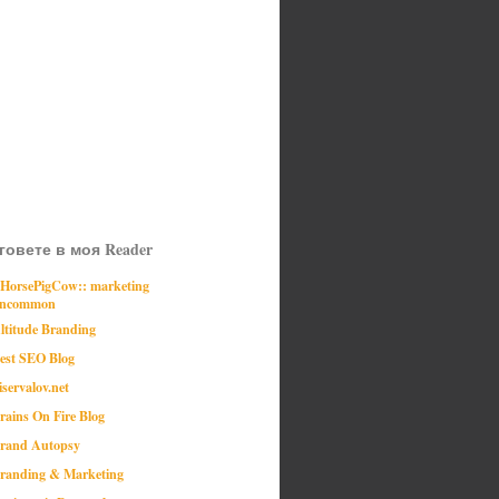
говете в моя Reader
:HorsePigCow:: marketing
ncommon
ltitude Branding
est SEO Blog
iservalov.net
rains On Fire Blog
rand Autopsy
randing & Marketing