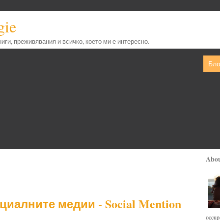
gie
книги, преживявания и всичко, което ми е интересно.
Бло
Abo
иалните медии - Social Mention
occupa