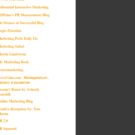
nfluential Interactive Marketing
DPaine's PR Measurement Blog
iz Strauss at Successful Blog
ogic+Emotion
arketing Profs Daily Fix
arketing Safari
artin Lindstrom
y Marketing Book
euromarketing
ovaVizia.com - Мениджмънт,
изнес и развитие
ccam's Razor by Avinash
aushik
nline Marketing Blog
ositive disruption by: Tom
artin
R 2.0
R Squared