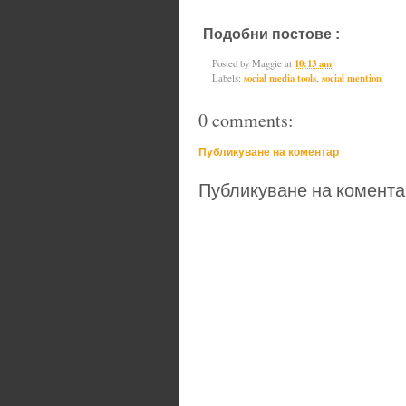
Подобни постове :
social media t
Posted by
Maggie
at
10:13 am
Labels:
social media tools
,
social mention
0 comments:
Публикуване на коментар
Публикуване на комента