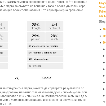
Passion
ция).
измерва вероятността даден човек, който е говорил
Обуч
ach
е мярка за обхвата на влияние - това е броят уникални хора,
SiteK
н на общия брой споменавания. Ето едно примерно сравнение
Follo
My Li
Blog
20
►
20
►
20
▼
и за конкурентна марка, можете да сортирате резултатите по
 неутрално), най-използвани ключови думи или hashtag-ове, топ
абонирате с RSS или email за конкретно търсене, а също и да ги
 е много удобен за филтриране и отсяване на резултати, които
т за нас.