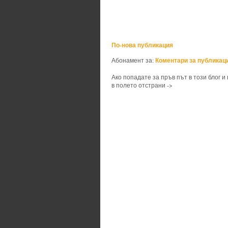
По-нова публикация
Коментари за публикаци
Абонамент за:
Ако попадате за пръв път в този блог и
в полето отстрани ->