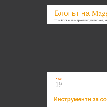
Блогът на Mag
този блог е за маркетинг, интернет, 
ФЕВ
19
Инструменти за соц