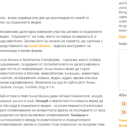
and it
custo
throu
cappuc
ога - всяка седмица или две да разглеждам по някой от
conten
ни) за социалните медии.
design
tennis
Независимо дали една компания участва активно в социалните
медии, "слушането" на това, което се говори за марката й, е
Прег
задължително. Затова като за начало на серията, ще започна с
Subs
Social Mention
представянето на
- чудесен инструмент за
начинаещи и малки фирми.
Social Mention е безплатна платформа - търсачка, която събира
съдържание, създадено от потребителите из цялата мрежа в
един поток от информация. Social Mention може да търси
самостоятелно в блогове, микроблогове, bookmarks, коментари,
събития, изображения, новини, видео, аудио, мрежи или във
всички едновременно. Включени са над 80 сайта като Twitter,
Facebook, Google, YouTube, Digg и т.н.
Або
Най-отгоре в ляво Social Mention дава четири показателя: strength,
Strength
entiment, passion и reach.
е вероятността нашата марка да
се обсъжда в социалните медии - за изчисляването й използват
броя споменавания на конкретната фраза за последните 24 часа
Sentiment
разделен на броя възможни споменавания.
е
съотношението между положителните и отрицателните
Teler
споменавания (малко е странен този показател, но въпреки това
Дърв