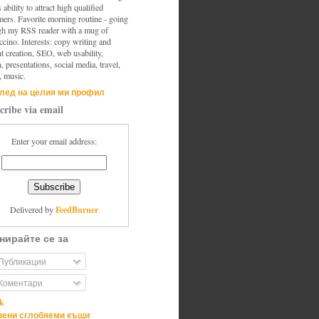
s ability to attract high qualified
mers. Favorite morning routine - going
gh my RSS reader with a mug of
cino. Interests: copy writing and
t creation, SEO, web usability,
, presentations, social media, travel,
, music.
лед на целия ми профил
cribe via email
Enter your email address:
FeedBurner
Delivered by
нирайте се за
Публикации
Коментари
ik
ени сглобяеми къщи