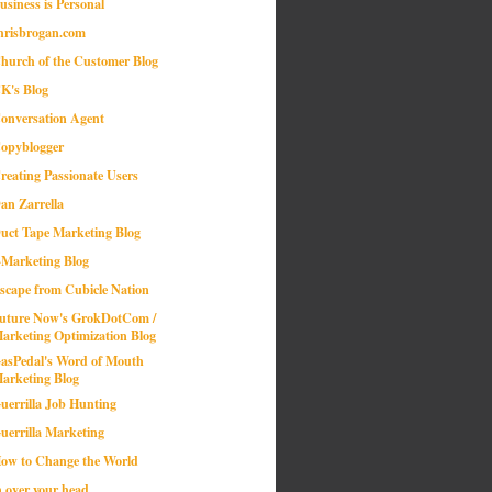
usiness is Personal
hrisbrogan.com
hurch of the Customer Blog
K's Blog
onversation Agent
opyblogger
reating Passionate Users
an Zarrella
uct Tape Marketing Blog
-Marketing Blog
scape from Cubicle Nation
uture Now's GrokDotCom /
arketing Optimization Blog
asPedal's Word of Mouth
arketing Blog
uerrilla Job Hunting
uerrilla Marketing
ow to Change the World
n over your head