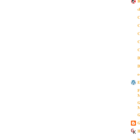
B
c
C
C
C
C
C
D
D
e
E
F
M
G
M
G
G
H
i