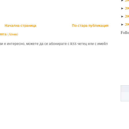
►
20
►
20
►
20
►
Начална страница
По-стара публикация
Foll
ята (Atom)
 ви е интересно, можете да се абонирате с RSS четец или с имейл