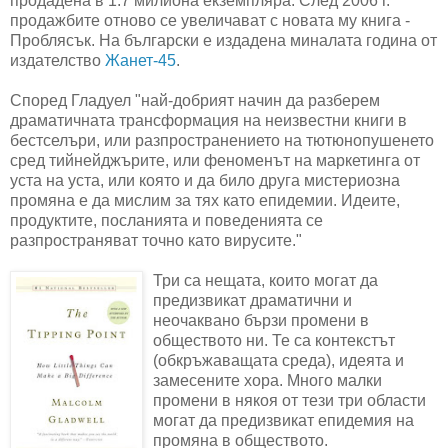
продадена в 1.7 милиона екземпляра. След 2006 г.
продажбите отново се увеличават с новата му книга -
Проблясък. На български е издадена миналата година от
издателство
Жанет-45
.
Според Гладуел "най-добрият начин да разберем
драматичната трансформация на неизвестни книги в
бестселъри, или разпространението на тютюнопушенето
сред тийнейджърите, или феноменът на маркетинга от
уста на уста, или която и да било друга мистериозна
промяна е да мислим за тях като епидемии. Идеите,
продуктите, посланията и поведенията се
разпространяват точно като вирусите."
Три са нещата, които могат да
предизвикат драматични и
неочаквано бързи промени в
обществото ни. Те са контекстът
(обкръжаващата среда), идеята и
замесените хора. Много малки
промени в някоя от тези три области
могат да предизвикат епидемия на
промяна в обществото.