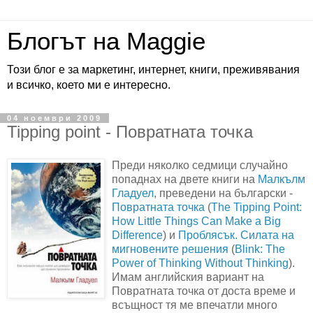
Блогът на Maggie
Този блог е за маркетинг, интернет, книги, преживявания
и всичко, което ми е интересно.
04 ноември 2009
Tipping point - Повратната точка
Преди няколко седмици случайно
попаднах на двете книги на
Малкълм
Гладуел
, преведени на български -
Повратната точка
(
The Tipping Point:
How Little Things Can Make a Big
Difference
) и
Проблясък. Силата на
мигновените решения
(
Blink: The
Power of Thinking Without Thinking
).
Имам английския вариант на
Повратната точка от доста време и
всъщност тя ме впечатли много