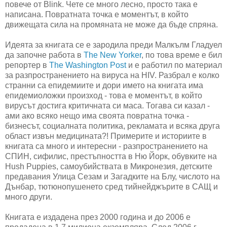
повече от Blink. Чете се много лесно, просто така е
написана. Повратната точка е моментът, в който
движещата сила на промяната не може да бъде спряна.
Идеята за книгата се е зародила преди Малкълм Гладуел
да започне работа в
The New Yorker
, по това време е бил
репортер в
The Washington Post
и е работил по материал
за разпространението на вируса на HIV. Разбрал е колко
странни са епидемиите и дори името на книгата има
епидемиоложки произход - това е моментът, в който
вирусът достига критичната си маса. Тогава си казал -
ами ако всяко нещо има своята повратна точка -
бизнесът, социалната политика, рекламата и всяка друга
област извън медицината?! Примерите и историите в
книгата са много и интересни - разпространението на
СПИН, сифилис, престъпността в Ню Йорк, обувките на
Hush Puppies, самоубийствата в Микронезия, детските
предавания Улица Сезам и Загадките на Блу, числото на
Дънбар, тютюнопушенето сред тийнейджърите в САЩ и
много други.
Книгата е издадена през 2000 година и до 2006 е