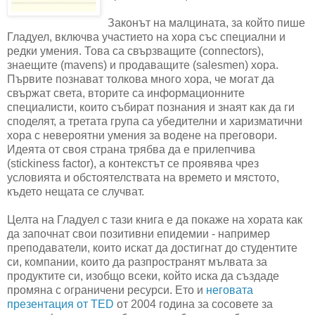
Законът на малцината, за който пише
Гладуел, включва участието на хора със специални и
редки умения. Това са свързващите (connectors),
знаещите (mavens) и продаващите (salesmen) хора.
Първите познават толкова много хора, че могат да
свържат света, вторите са информационните
специалисти, които събират познания и знаят как да ги
споделят, а третата група са убедителни и харизматични
хора с невероятни умения за водене на преговори.
Идеята от своя страна трябва да е прилепчива
(stickiness factor), а контекстът се проявява чрез
условията и обстоятелствата на времето и мястото,
където нещата се случват.
Целта на Гладуел с тази книга е да покаже на хората как
да започнат свои позитивни епидемии - например
преподаватели, които искат да достигнат до студентите
си, компании, които да разпространят мълвата за
продуктите си, изобщо всеки, който иска да създаде
промяна с ограничени ресурси. Ето и
неговата
презентация от TED
от 2004 година за сосовете за