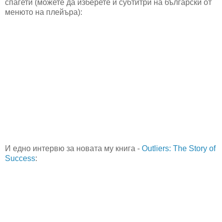
спагети (можете да изберете и субтитри на български от
менюто на плейъра):
И едно интервю за новата му книга -
Outliers: The Story of
Success
: