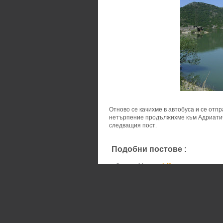
Отново се качихме в автобуса и се отп
нетърпение продължихме към Адриатич
следващия пост.
Подобни постове :
Montenegro,
S
Posted by
Maggie
at
1:38 pm
Labels:
Montenegro
,
Serbia
,
Shkadarsko ezer
0 comments:
Публикуване на коментар