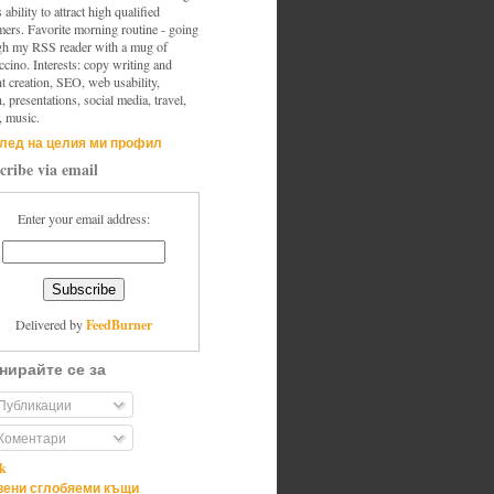
s ability to attract high qualified
mers. Favorite morning routine - going
gh my RSS reader with a mug of
cino. Interests: copy writing and
t creation, SEO, web usability,
, presentations, social media, travel,
, music.
лед на целия ми профил
cribe via email
Enter your email address:
FeedBurner
Delivered by
нирайте се за
Публикации
Коментари
ik
ени сглобяеми къщи