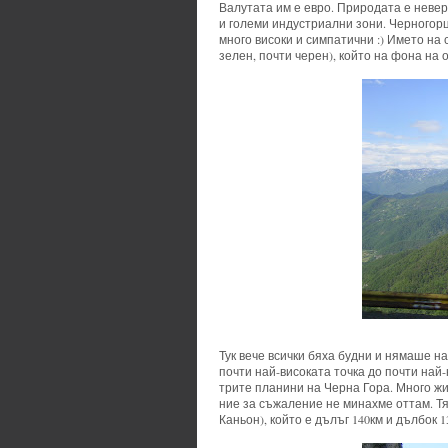
Валутата им е евро. Природата е неве
и големи индустриални зони. Черногорц
много високи и симпатични :) Името на 
зелен, почти черен), който на фона на
Тук вече всички бяха будни и нямаше н
почти най-високата точка до почти най
трите планини на Черна Гора. Много жи
ние за съжаление не минахме оттам. Тя
Каньон), който е дълъг 140км и дълбок 1