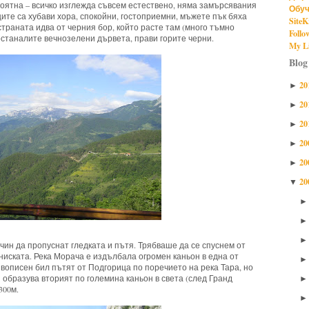
роятна – всичко изглежда съвсем естествено, няма замърсявания
Обуч
ите са хубави хора, спокойни, гостоприемни, мъжете пък бяха
SiteK
страната идва от черния бор, който расте там (много тъмно
Follo
 останалите вечнозелени дървета, прави горите черни.
My Li
Blog
20
►
20
►
20
►
20
►
20
►
20
▼
ачин да пропуснат гледката и пътя. Трябваше да се спуснем от
-ниската. Река Морача е издълбала огромен каньон в една от
вописен бил пътят от Подгорица по поречието на река Тара, но
 образува вторият по големина каньон в света (след Гранд
300м.