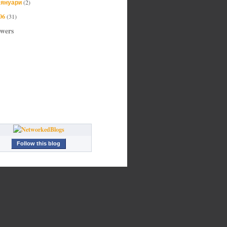
януари
(2)
►
06
(31)
owers
Follow this blog