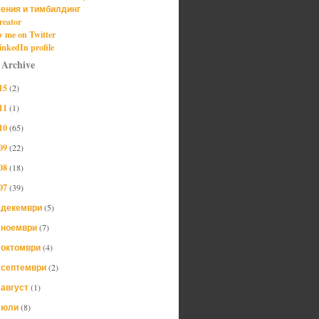
ения и тимбилдинг
reator
w me on Twitter
nkedIn profile
 Archive
15
(2)
11
(1)
10
(65)
09
(22)
08
(18)
07
(39)
декември
(5)
►
ноември
(7)
►
октомври
(4)
►
септември
(2)
►
август
(1)
►
юли
(8)
►