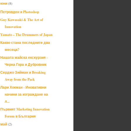
юни
(8)
▼
Петровден и Photoshop
Guy Kawasaki & The Art of
Innovation
Yamato – The Drummers of Japan
Какво стана последните два
месеца?
Нашата майска екскурзия -
Черна Гора и Дубровник
Серджо Зийман и Breaking
Away from the Pack
Лари Хокман - Иновативни
начини за изграждане на
л...
Първият Marketing Innovation
Forum в България
май
(2)
►