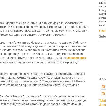
and it
custo
throu
cappuc
conten
design
каже, дори и със закъснение :) Решихме да се възползваме от
tennis
а отидем до Черна Гора и Дубровник. Впоследствие това решение
Прег
, моят PIC, братовчедката и един неин бивш съученик. Агенцията -
беше за 5 дни, с 3 нощувки, 3 закуски и 3 вечери.
Subs
аметника Александър Невски в 18.00 часа, но една от бабите си
и чакахме 30-40 минути да се отиде до го търси. След като се
ръгнахме, а в крайна сметка тя ни настигна с такси на Калотина
иха на границите, което си беше голямо предимство. За наша
Испания през
еше същия от пътуването ни миналата година до
а това имаше още доста какво да се желае от екскурзовода
ршрут специално е, че докато автобусът кара по магистралата
иш, и да не усетиш / видиш какво представлява част от пътя
Або
ието София – Будва е само 720 км, се пътува около 18-20 часа.
часа (то не че в Сърбия има нормално място, където да се
Сърбия с Черна Гора. Черна Гора се е обособила официално
Teler
 една година и е направо невероятно това, което са успели да
вят и пътищата, могат спокойно да направят цените двойни :)
Дърв