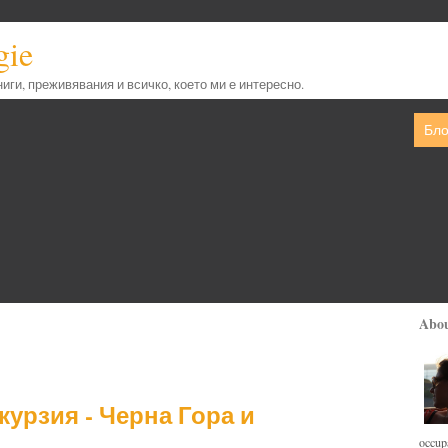
gie
книги, преживявания и всичко, което ми е интересно.
Бло
Abo
курзия - Черна Гора и
occupa