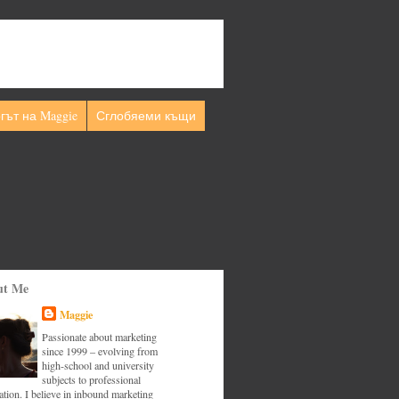
гът на Maggie
Сглобяеми къщи
ut Me
Maggie
Passionate about marketing
since 1999 – evolving from
high-school and university
subjects to professional
tion. I believe in inbound marketing