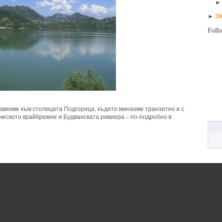
20
►
Foll
равихме към столицата Подгорица, където минахме транзитно и с
еското крайбрежие и Будванската ривиера – по-подробно в
erbia,
Shkadarsko ezero,
travel
o
,
travel