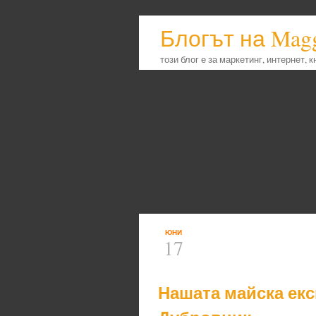
Блогът на Mag
този блог е за маркетинг, интернет, 
ЮНИ
17
Нашата майска екс