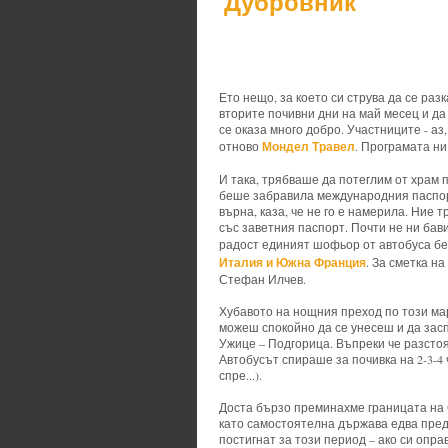
Дубровник
Ето нещо, за което си струва да се раз
вторите почивни дни на май месец и д
се оказа много добро. Участниците - аз
Мондел Травел
отново
. Програмата ни 
И така, трябваше да потеглим от храм п
беше забравила международния паспорт 
върна, каза, че не го е намерила. Ние т
със заветния паспорт. Почти не ни бав
радост единият шофьор от автобуса б
Италия и Южна Франция
. За сметка н
Стефан Илчев.
Хубавото на нощния преход по този ма
можеш спокойно да се унесеш и да засп
Ужице – Подгорица. Въпреки че разстоян
Автобусът спираше за почивка на 2-3-4 
спре...).
Доста бързо преминахме границата на 
като самостоятелна държава едва преди
постигнат за този период – ако си опра