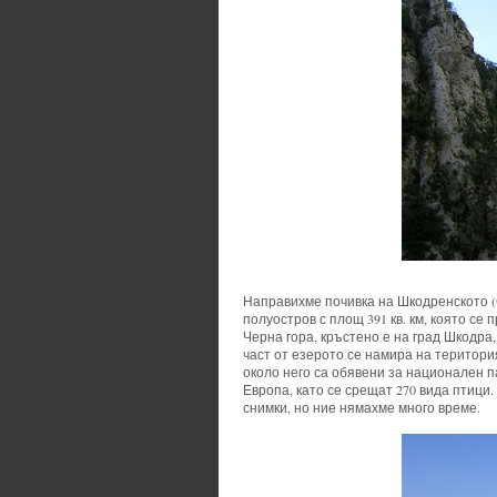
Направихме почивка на Шкодренското (С
полуостров с площ 391 кв. км, която с
Черна гора, кръстено е на град Шкодра
част от езерото се намира на територи
около него са обявени за национален п
Европа, като се срещат 270 вида птици
снимки, но ние нямахме много време.