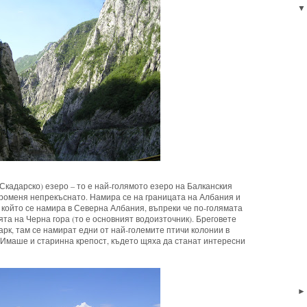
кадарско) езеро – то е най-голямото езеро на Балканския
е променя непрекъснато. Намира се на границата на Албания и
, който се намира в Северна Албания, въпреки че по-голямата
ята на Черна гора (то е основният водоизточник). Бреговете
арк, там се намират едни от най-големите птичи колонии в
. Имаше и старинна крепост, където щяха да станат интересни