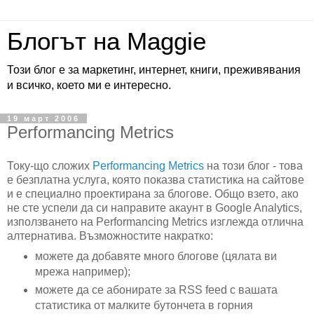
Блогът на Maggie
Този блог е за маркетинг, интернет, книги, преживявания
и всичко, което ми е интересно.
19 март 2006
Performancing Metrics
Току-що сложих
Performancing Metrics
на този блог - това
е безплатна услуга, която показва статистика на сайтове
и е специално проектирана за блогове. Общо взето, ако
не сте успели да си направите акаунт в Google Analytics,
използването на Performancing Metrics изглежда отлична
алтернатива. Възможностите накратко:
можете да добавяте много блогове (цялата ви
мрежа например);
можете да се абонирате за RSS feed с вашата
статистика от малките бутончета в горния