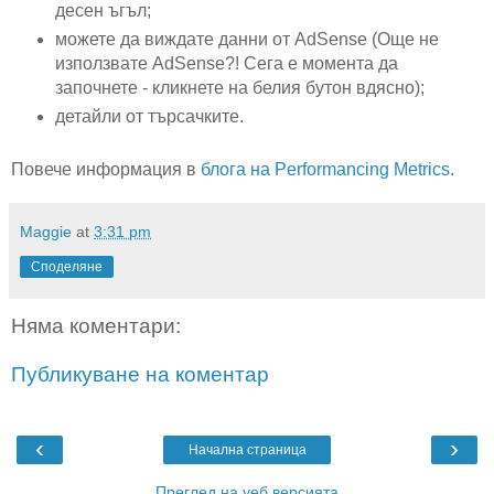
десен ъгъл;
можете да виждате данни от AdSense (Още не
използвате AdSense?! Сега е момента да
започнете - кликнете на белия бутон вдясно);
детайли от търсачките.
Повече информация в
блога на Performancing Metrics
.
Maggie
at
3:31 pm
Споделяне
Няма коментари:
Публикуване на коментар
‹
›
Начална страница
Преглед на уеб версията