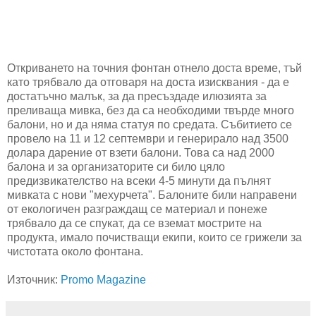
Откриването на точния фонтан отнело доста време, тъй
като трябвало да отговаря на доста изисквания - да е
достатъчно малък, за да пресъздаде илюзията за
преливаща мивка, без да са необходими твърде много
балони, но и да няма статуя по средата. Събитието се
провело на 11 и 12 септември и генерирало над 3500
долара дарение от взети балони. Това са над 2000
балона и за организаторите си било цяло
предизвикателство на всеки 4-5 минути да пълнят
мивката с нови "мехурчета". Балоните били направени
от екологичен разграждащ се материал и понеже
трябвало да се спукат, да се вземат мострите на
продукта, имало почистващи екипи, които се грижели за
чистотата около фонтана.
Източник:
Promo Magazine