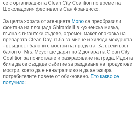
се с организацията Clean City Coalition по време на
Шоколадовия фестивал в Сан Франциско.
За целта хората от агенцията
Mono
са преобразили
фонтана на площада Ghirardelli в кухненска мивка,
пълна с гигантски съдове, огромен макет-опаковка на
препарата Clean Day, гъба за миене и хиляди мехурчета
- всъщност балони с мостри на продукта. За всеки взет
балон от Mrs. Meyer ще дарят по 2 долара на Clean City
Coalition за почистване и разкрасяване на града. Идеята
била да се създаде събитие за раздаване на продуктови
мостри, което да е ненатрапчиво и да ангажира
потребителите повече от обикновено.
Ето какво се
получило
: