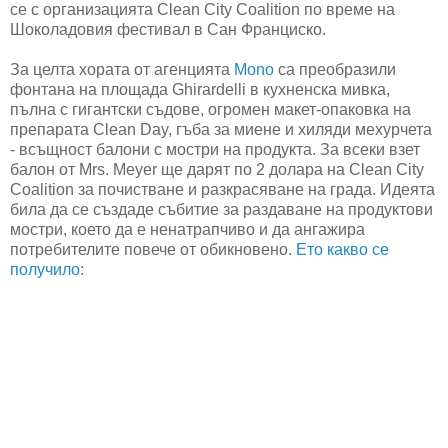
се с организацията Clean City Coalition по време на
Шоколадовия фестивал в Сан Франциско.
За целта хората от агенцията
Mono
са преобразили
фонтана на площада Ghirardelli в кухненска мивка,
пълна с гигантски съдове, огромен макет-опаковка на
препарата Clean Day, гъба за миене и хиляди мехурчета
- всъщност балони с мостри на продукта. За всеки взет
балон от Mrs. Meyer ще дарят по 2 долара на Clean City
Coalition за почистване и разкрасяване на града. Идеята
била да се създаде събитие за раздаване на продуктови
мостри, което да е ненатрапчиво и да ангажира
потребителите повече от обикновено.
Ето какво се
получило
: