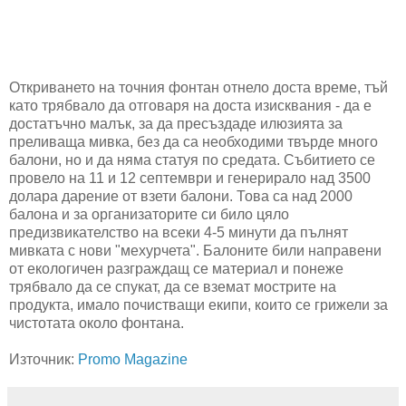
Откриването на точния фонтан отнело доста време, тъй
като трябвало да отговаря на доста изисквания - да е
достатъчно малък, за да пресъздаде илюзията за
преливаща мивка, без да са необходими твърде много
балони, но и да няма статуя по средата. Събитието се
провело на 11 и 12 септември и генерирало над 3500
долара дарение от взети балони. Това са над 2000
балона и за организаторите си било цяло
предизвикателство на всеки 4-5 минути да пълнят
мивката с нови "мехурчета". Балоните били направени
от екологичен разграждащ се материал и понеже
трябвало да се спукат, да се вземат мострите на
продукта, имало почистващи екипи, които се грижели за
чистотата около фонтана.
Източник:
Promo Magazine