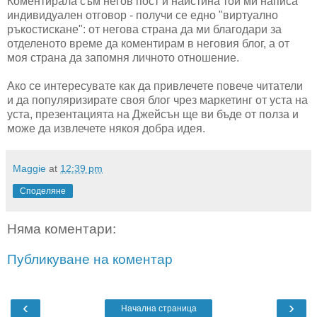
Коментирала съм негов пост и наистина той ми написа
индивидуален отговор - получи се едно "виртуално
ръкостискане": от негова страна да ми благодари за
отделеното време да коментирам в неговия блог, а от
моя страна да запомня личното отношение.
Ако се интересувате как да привлечете повече читатели
и да популяризирате своя блог чрез маркетинг от уста на
уста, презентацията на Джейсън ще ви бъде от полза и
може да извлечете някоя добра идея.
Maggie
at
12:39 pm
Споделяне
Няма коментари:
Публикуване на коментар
‹
›
Начална страница