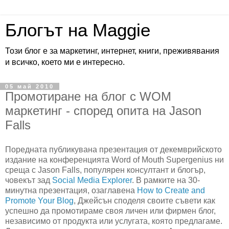
Блогът на Maggie
Този блог е за маркетинг, интернет, книги, преживявания
и всичко, което ми е интересно.
05 май 2010
Промотиране на блог с WOM
маркетинг - според опита на Jason
Falls
Поредната публикувана презентация от декемврийското
издание на конференцията Word of Mouth Supergenius ни
среща с Jason Falls, популярен консултант и блогър,
човекът зад
Social Media Explorer
. В рамките на 30-
минутна презентация, озаглавена
How to Create and
Promote Your Blog
, Джейсън споделя своите съвети как
успешно да промотираме своя личен или фирмен блог,
независимо от продукта или услугата, която предлагаме.