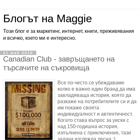
Блогът на Maggie
Този блог е за маркетинг, интернет, книги, преживявания
и всичко, което ми е интересно.
21 май 2010
Canadian Club - завръщането на
търсачите на съкровища
Все по-често се убеждаваме
колко е важно един бранд да има
завладяваща история, която да
разкаже на потребителите си и да
им покаже своята
индивидуалност и автентичност.
Когато става въпрос за уиски с
над 150-годишна история,
изпълнена с приключения, тази
задача изглежда лесна :)