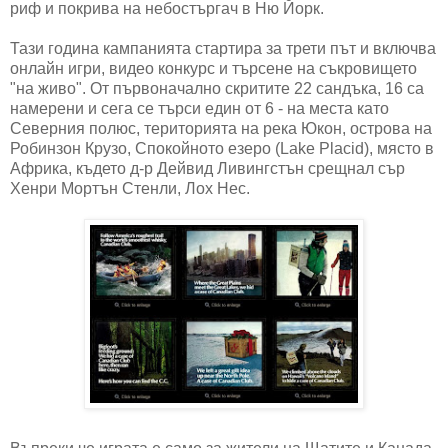
риф и покрива на небостъргач в Ню Йорк.
Тази година кампанията стартира за трети път и включва
онлайн игри, видео конкурс и търсене на съкровището
"на живо". От първоначално скритите 22 сандъка, 16 са
намерени и сега се търси един от 6 - на места като
Северния полюс, територията на река Юкон, острова на
Робинзон Крузо, Спокойното езеро (Lake Placid), място в
Африка, където д-р Дейвид Ливингстън срещнал сър
Хенри Мортън Стенли, Лох Нес.