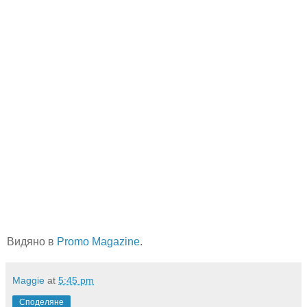
Видяно в
Promo Magazine
.
Maggie
at
5:45 pm
Споделяне