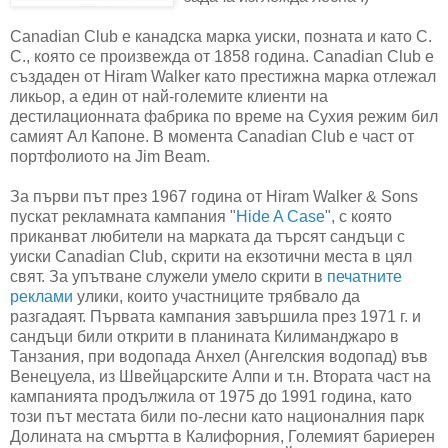
Canadian Club е канадска марка уиски, позната и като C.
C., която се произвежда от 1858 година. Canadian Club е
създаден от Hiram Walker като престижна марка отлежал
ликьор, а един от най-големите клиенти на
дестилационната фабрика по време на Сухия режим бил
самият Ал Капоне. В момента Canadian Club е част от
портфолиото на Jim Beam.
За първи път през 1967 година от Hiram Walker & Sons
пускат рекламната кампания "
Hide A Case
", с която
приканват любители на марката да търсят сандъци с
уиски Canadian Club, скрити на екзотични места в цял
свят. За упътване служели умело скрити в
печатните
реклами
улики, които участниците трябвало да
разгадаят. Първата кампания завършила през 1971 г. и
сандъци били открити в планината Килиманджаро в
Танзания, при водопада Анхел (Ангелския водопад) във
Венецуела, из Швейцарските Алпи и т.н. Втората част на
кампанията продължила от 1975 до 1991 година, като
този път местата били по-лесни като националния парк
Долината на смъртта в Калифорния, Големият бариерен