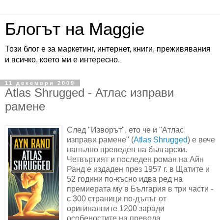
Блогът на Maggie
Този блог е за маркетинг, интернет, книги, преживявания
и всичко, което ми е интересно.
11 декември 2009
Atlas Shrugged - Атлас изправи
рамене
След "Изворът", ето че и "Атлас
изправи рамене" (
Atlas Shrugged
) е вече
напълно преведен на български.
Четвъртият и последен роман на Айн
Ранд е издаден през 1957 г. в Щатите и
52 години по-късно идва ред на
премиерата му в България в три части -
с 300 страници по-дълъг от
оригиналните 1200 заради
особеностите на превода.