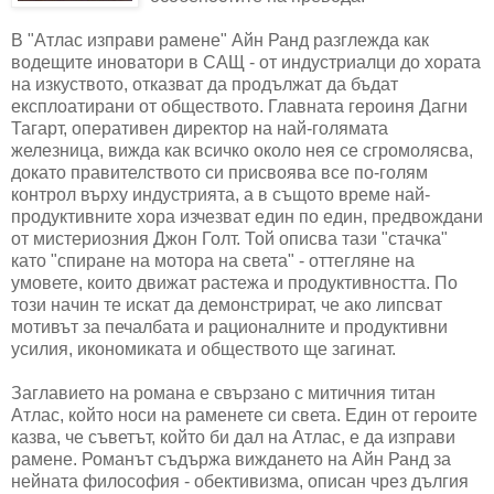
В "Атлас изправи рамене" Айн Ранд разглежда как
водещите иноватори в САЩ - от индустриалци до хората
на изкуството, отказват да продължат да бъдат
експлоатирани от обществото. Главната героиня Дагни
Тагарт, оперативен директор на най-голямата
железница, вижда как всичко около нея се сгромолясва,
докато правителството си присвоява все по-голям
контрол върху индустрията, а в същото време най-
продуктивните хора изчезват един по един, предвождани
от мистериозния Джон Голт. Той описва тази "стачка"
като "спиране на мотора на света" - оттегляне на
умовете, които движат растежа и продуктивността. По
този начин те искат да демонстрират, че ако липсват
мотивът за печалбата и рационалните и продуктивни
усилия, икономиката и обществото ще загинат.
Заглавието на романа е свързано с митичния титан
Атлас, който носи на раменете си света. Един от героите
казва, че съветът, който би дал на Атлас, е да изправи
рамене. Романът съдържа виждането на Айн Ранд за
нейната философия - обективизма, описан чрез дългия