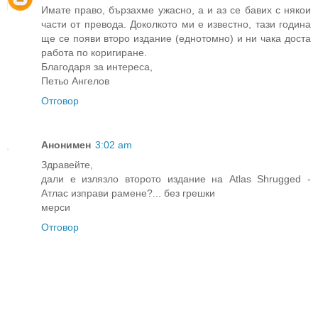
Имате право, бързахме ужасно, а и аз се бавих с някои
части от превода. Доколкото ми е известно, тази година
ще се появи второ издание (еднотомно) и ни чака доста
работа по коригиране.
Благодаря за интереса,
Петьо Ангелов
Отговор
Анонимен
3:02 am
Здравейте,
дали е излязло второто издание на Atlas Shrugged -
Атлас изправи рамене?... без грешки
мерси
Отговор