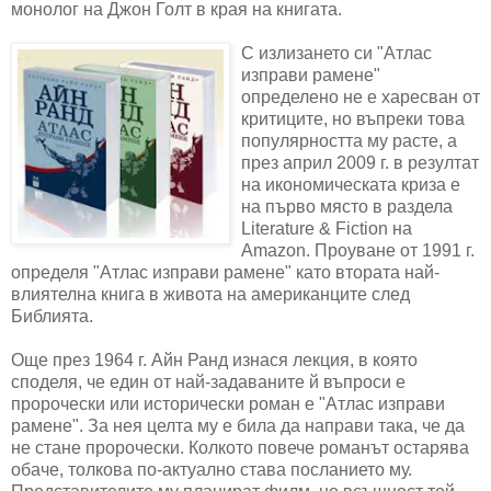
монолог на Джон Голт в края на книгата.
С излизането си "Атлас
изправи рамене"
определено не е харесван от
критиците, но въпреки това
популярността му расте, а
през април 2009 г. в резултат
на икономическата криза е
на първо място в раздела
Literature & Fiction на
Amazon. Проуване от 1991 г.
определя "Атлас изправи рамене" като втората най-
влиятелна книга в живота на американците след
Библията.
Още през 1964 г. Айн Ранд изнася лекция, в която
споделя, че един от най-задаваните й въпроси е
пророчески или исторически роман е "Атлас изправи
рамене". За нея целта му е била да направи така, че да
не стане пророчески. Колкото повече романът остарява
обаче, толкова по-актуално става посланието му.