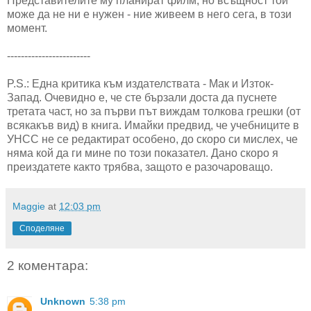
Представителите му планират филм, но всъщност той
може да не ни е нужен - ние живеем в него сега, в този
момент.
------------------------
P.S.: Една критика към издателствата - Мак и Изток-
Запад. Очевидно е, че сте бързали доста да пуснете
третата част, но за първи път виждам толкова грешки (от
всякакъв вид) в книга. Имайки предвид, че учебниците в
УНСС не се редактират особено, до скоро си мислех, че
няма кой да ги мине по този показател. Дано скоро я
преиздатете както трябва, защото е разочароващо.
Maggie
at
12:03 pm
Споделяне
2 коментара:
Unknown
5:38 pm