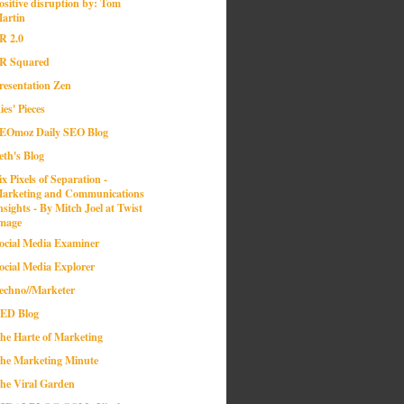
ositive disruption by: Tom
artin
R 2.0
R Squared
resentation Zen
ies' Pieces
EOmoz Daily SEO Blog
eth's Blog
ix Pixels of Separation -
arketing and Communications
nsights - By Mitch Joel at Twist
mage
ocial Media Examiner
ocial Media Explorer
echno//Marketer
ED Blog
he Harte of Marketing
he Marketing Minute
he Viral Garden