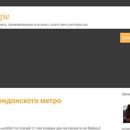
gie
книги, преживявания и всичко, което ми е интересно.
Бло
Abo
ондонското метро
SonyBMG по случай 25-тия рожден ден на песента на Майкъл
occupa