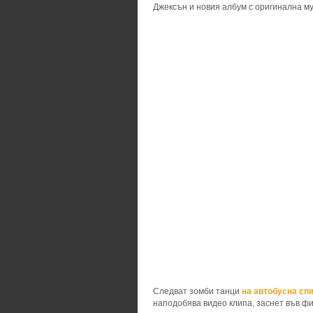
Джексън и новия албум с оригинална му
на автобусна сп
Следват зомби танци
наподобява видео клипа, заснет във фи