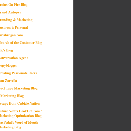
rains On Fire Blog
rand Autopsy
randing & Marketing
usiness is Personal
hrisbrogan.com
hurch of the Customer Blog
K's Blog
onversation Agent
opyblogger
reating Passionate Users
an Zarrella
uct Tape Marketing Blog
-Marketing Blog
scape from Cubicle Nation
uture Now's GrokDotCom /
arketing Optimization Blog
asPedal's Word of Mouth
arketing Blog