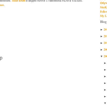
Този клип
ажнение.
е видян почти 13 милиона пъти в YouTube.
Обуч
mes
.
SiteK
Follo
My Li
illa marketing
Blog
20
►
20
►
20
►
20
►
20
р
▼