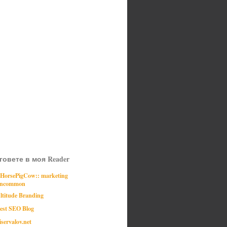
говете в моя Reader
:HorsePigCow:: marketing
ncommon
ltitude Branding
est SEO Blog
iservalov.net