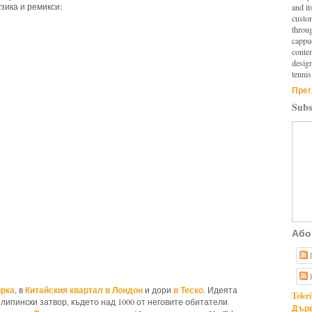
зика и ремикси:
and it
custo
throu
cappuc
conten
design
tennis
Прег
Subs
Або
ирка
Китайския квартал в Лондон
в Теско
, в
и дори
. Идеята
Teler
липински затвор, където над 1000 от неговите обитатели
Дърв