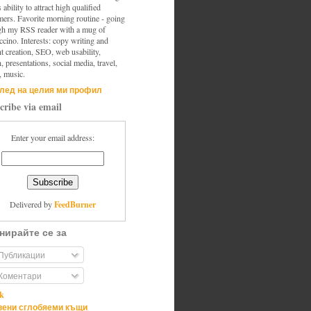
s ability to attract high qualified
mers. Favorite morning routine - going
gh my RSS reader with a mug of
cino. Interests: copy writing and
t creation, SEO, web usability,
, presentations, social media, travel,
, music.
лед на целия ми профил
cribe via email
Enter your email address:
FeedBurner
Delivered by
нирайте се за
Публикации
Коментари
ik
ени сглобяеми къщи