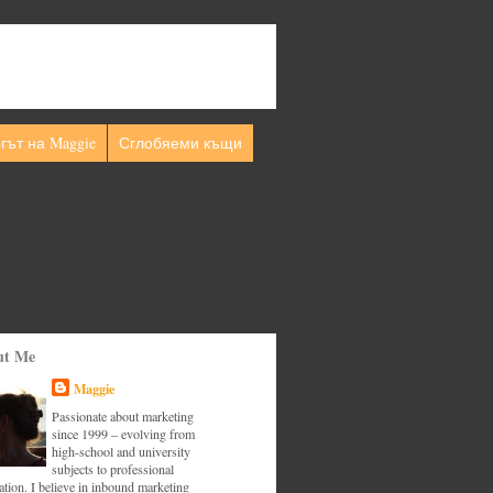
гът на Maggie
Сглобяеми къщи
ut Me
Maggie
Passionate about marketing
since 1999 – evolving from
high-school and university
subjects to professional
tion. I believe in inbound marketing