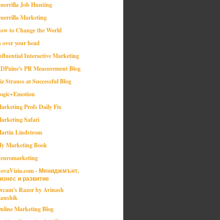
uerrilla Job Hunting
uerrilla Marketing
ow to Change the World
n over your head
nfluential Interactive Marketing
DPaine's PR Measurement Blog
iz Strauss at Successful Blog
ogic+Emotion
arketing Profs Daily Fix
arketing Safari
artin Lindstrom
y Marketing Book
euromarketing
ovaVizia.com - Мениджмънт,
изнес и развитие
ccam's Razor by Avinash
aushik
nline Marketing Blog