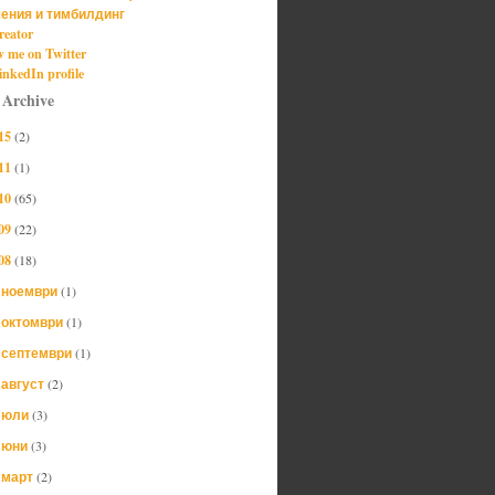
ения и тимбилдинг
reator
w me on Twitter
nkedIn profile
 Archive
15
(2)
11
(1)
10
(65)
09
(22)
08
(18)
ноември
(1)
►
октомври
(1)
►
септември
(1)
►
август
(2)
►
юли
(3)
►
юни
(3)
►
март
(2)
▼