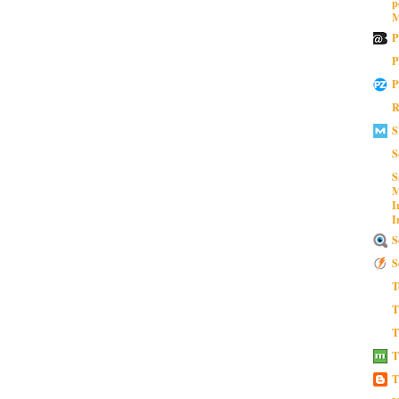
p
M
P
P
P
R
S
S
S
M
I
I
S
S
T
T
T
T
T