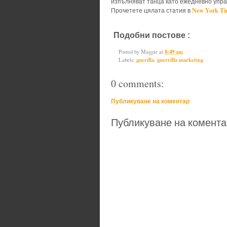
изпълняват танца като ежедневно упр
New York Ti
Прочетете цялата статия в
Подобни постове :
guerilla,
guerr
Posted by
Maggie
at
8:49 am
Labels:
guerilla
,
guerrilla marketing
0 comments:
Публикуване на коментар
Публикуване на комента