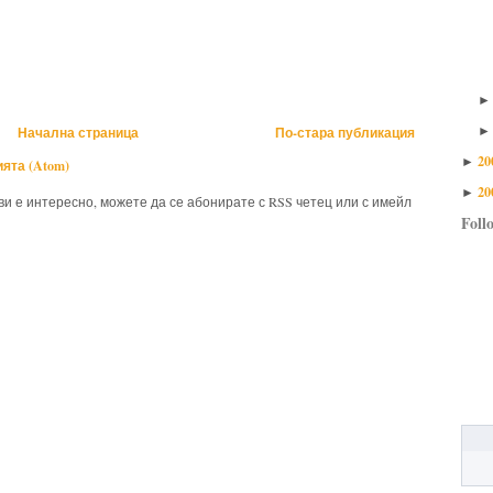
Начална страница
По-стара публикация
20
►
ята (Atom)
20
►
 ви е интересно, можете да се абонирате с RSS четец или с имейл
Foll