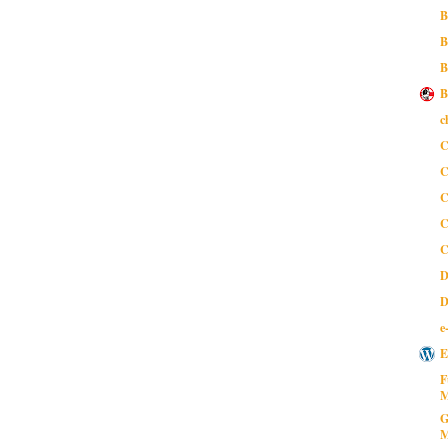
B
B
B
B
c
C
C
C
C
C
D
D
e
E
F
M
G
M