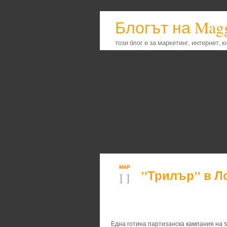
Блогът на Mag
този блог е за маркетинг, интернет, 
МАР
"Трилър" в Л
11
Една готина партизанска кампания на 