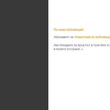
По-нова публикация
Коментари за публикаци
Абонамент за:
Ако попадате за пръв път в този блог и
в полето отстрани ->