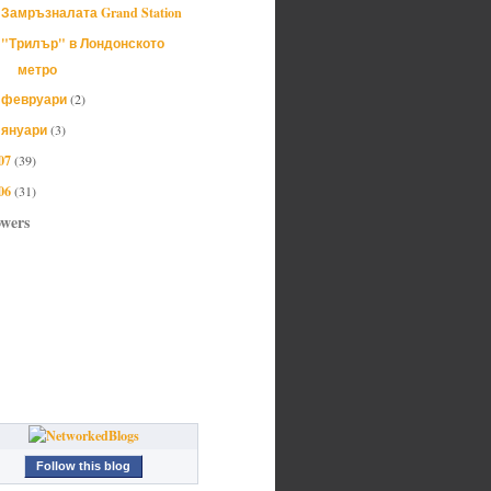
Замръзналата Grand Station
"Трилър" в Лондонското
метро
февруари
(2)
►
януари
(3)
►
07
(39)
06
(31)
owers
Follow this blog