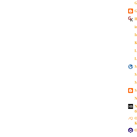
G
G
H
i
I
K
L
L
M
M
M
M
N
N
б
O
K
O