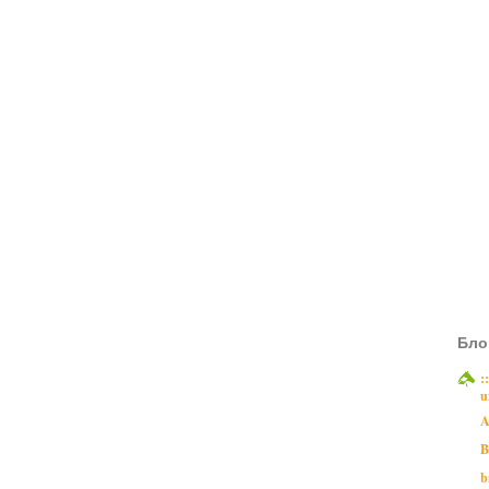
Бло
:
u
A
B
b