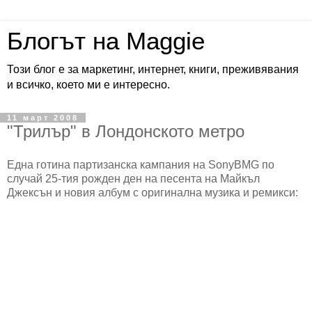
Блогът на Maggie
Този блог е за маркетинг, интернет, книги, преживявания
и всичко, което ми е интересно.
11 март 2008
"Трилър" в Лондонското метро
Една готина партизанска кампания на SonyBMG по
случай 25-тия рожден ден на песента на Майкъл
Джексън и новия албум с оригинална музика и ремикси: