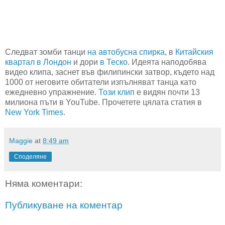
Следват зомби танци
на автобусна спирка
, в
Китайския
квартал в Лондон
и дори
в Теско
. Идеята наподобява
видео клипа, заснет във филипински затвор, където над
1000 от неговите обитатели изпълняват танца като
ежедневно упражнение.
Този клип
е видян почти 13
милиона пъти в YouTube. Прочетете цялата статия в
New York Times
.
Maggie
at
8:49 am
Споделяне
Няма коментари:
Публикуване на коментар