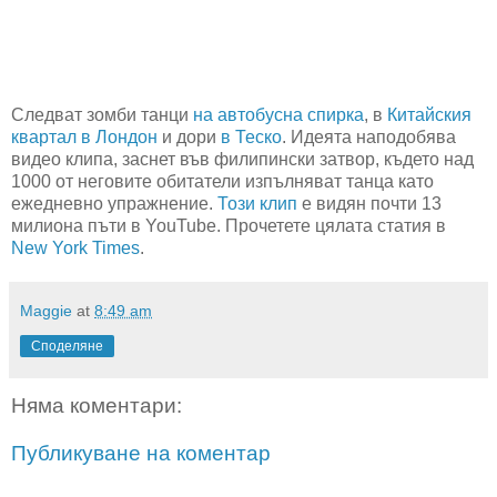
Следват зомби танци
на автобусна спирка
, в
Китайския
квартал в Лондон
и дори
в Теско
. Идеята наподобява
видео клипа, заснет във филипински затвор, където над
1000 от неговите обитатели изпълняват танца като
ежедневно упражнение.
Този клип
е видян почти 13
милиона пъти в YouTube. Прочетете цялата статия в
New York Times
.
Maggie
at
8:49 am
Споделяне
Няма коментари:
Публикуване на коментар