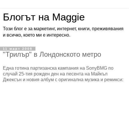
Блогът на Maggie
Този блог е за маркетинг, интернет, книги, преживявания
и всичко, което ми е интересно.
11 март 2008
"Трилър" в Лондонското метро
Една готина партизанска кампания на SonyBMG по
случай 25-тия рожден ден на песента на Майкъл
Джексън и новия албум с оригинална музика и ремикси: