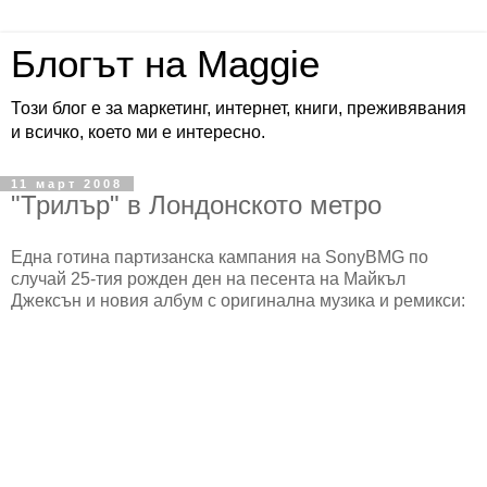
Блогът на Maggie
Този блог е за маркетинг, интернет, книги, преживявания
и всичко, което ми е интересно.
11 март 2008
"Трилър" в Лондонското метро
Една готина партизанска кампания на SonyBMG по
случай 25-тия рожден ден на песента на Майкъл
Джексън и новия албум с оригинална музика и ремикси: