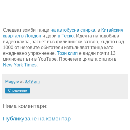
Следват зомби танци
на автобусна спирка
, в
Китайския
квартал в Лондон
и дори
в Теско
. Идеята наподобява
видео клипа, заснет във филипински затвор, където над
1000 от неговите обитатели изпълняват танца като
ежедневно упражнение.
Този клип
е видян почти 13
милиона пъти в YouTube. Прочетете цялата статия в
New York Times
.
Maggie
at
8:49 am
Споделяне
Няма коментари:
Публикуване на коментар