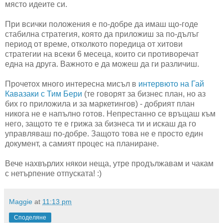
място идеите си.
При всички положения е по-добре да имаш що-годе
стабилна стратегия, която да приложиш за по-дълъг
период от време, отколкото поредица от хитови
стратегии на всеки 6 месеца, които си противоречат
една на друга. Важното е да можеш да ги различиш.
Прочетох много интересна мисъл в
интервюто на Гай
Кавазаки с Тим Бери
(те говорят за бизнес план, но аз
бих го приложила и за маркетингов) - добрият план
никога не е напълно готов. Непрестанно се връщаш към
него, защото те е грижа за бизнеса ти и искаш да го
управляваш по-добре. Защото това не е просто един
документ, а самият процес на планиране.
Вече нахвърлих някои неща, утре продължавам и чакам
с нетърпение отпуската! :)
Maggie
at
11:13 pm
Споделяне