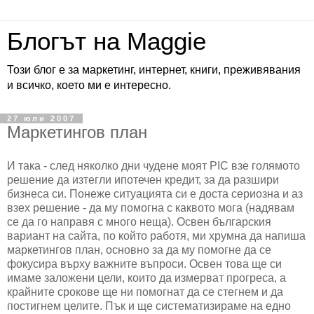
Блогът на Maggie
Този блог е за маркетинг, интернет, книги, преживявания
и всичко, което ми е интересно.
27 юли 2007
Маркетингов план
И така - след няколко дни чудене моят PIC взе голямото
решение да изтегли ипотечен кредит, за да разшири
бизнеса си. Понеже ситуацията си е доста сериозна и аз
взех решение - да му помогна с каквото мога (надявам
се да го направя с много неща). Освен българския
вариант на сайта, по който работя, ми хрумна да напиша
маркетингов план, основно за да му помогне да се
фокусира върху важните въпроси. Освен това ще си
имаме заложени цели, които да измерват прогреса, а
крайните срокове ще ни помогнат да се стегнем и да
постигнем целите. Пък и ще систематизираме на едно