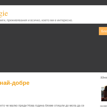
gie
книги, преживявания и всичко, което ми е интересно.
Бло
Abo
 най-добре
И ето че малко преди Нова година бяхме отишли до мола да се
occupa