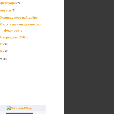
февруари
(2)
►
януари
(3)
▼
Холивуд пере най-добре
Силата на нападението по
фланговете
Напред към 2008 :)
07
(39)
06
(31)
owers