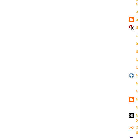
M
G
G
H
i
I
K
L
L
M
M
M
M
N
N
б
O
K