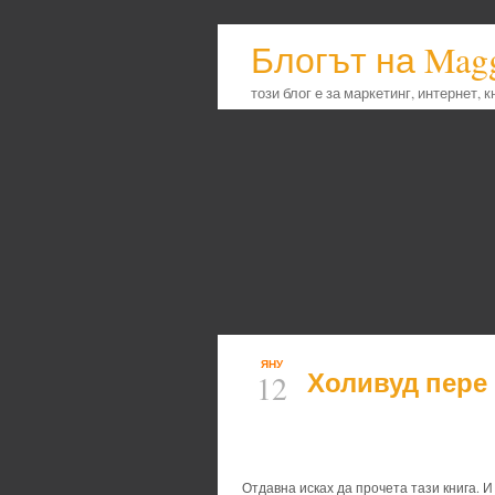
Блогът на Mag
този блог е за маркетинг, интернет, 
ЯНУ
Холивуд пере
12
Отдавна исках да прочета тази книга. 