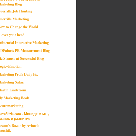
arketing Blog
uerrilla Job Hunting
uerrilla Marketing
ow to Change the World
n over your head
nfluential Interactive Marketing
DPaine's PR Measurement Blog
iz Strauss at Successful Blog
ogic+Emotion
arketing Profs Daily Fix
arketing Safari
artin Lindstrom
y Marketing Book
euromarketing
ovaVizia.com - Мениджмънт,
изнес и развитие
ccam's Razor by Avinash
aushik