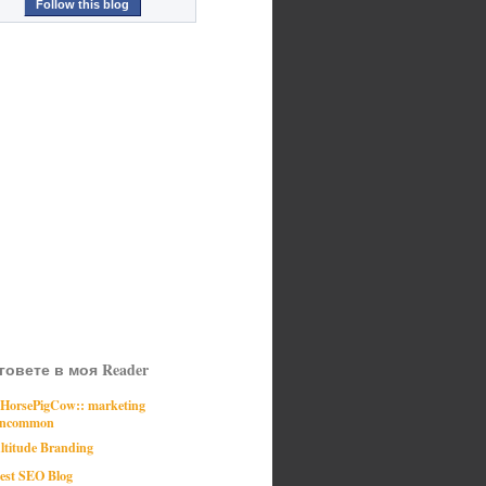
Follow this blog
говете в моя Reader
:HorsePigCow:: marketing
ncommon
ltitude Branding
est SEO Blog