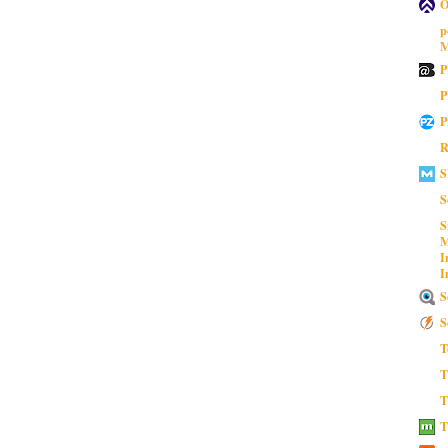
O
p
M
P
P
P
R
S
S
S
M
I
I
S
S
T
T
T
T