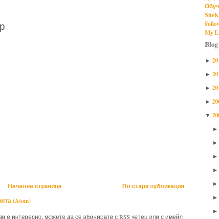
Обуч
SiteK
Follo
р
My Li
Blog
20
►
20
►
20
►
20
►
20
▼
Начална страница
По-стара публикация
ята (Atom)
 ви е интересно, можете да се абонирате с RSS четец или с имейл