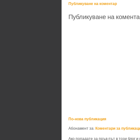
Публикуване на коментар
Публикуване на комента
По-нова публикация
Коментари за публикаци
Абонамент за:
Ако попадате за пръв път в този блог и