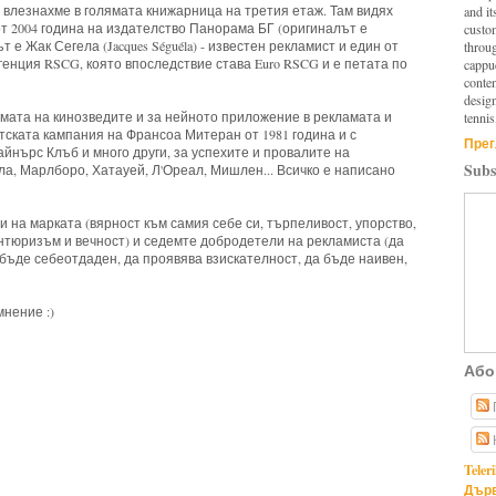
е влезнахме в голямата книжарница на третия етаж. Там видях
and it
т 2004 година на издателство Панорама БГ (оригиналът е
custo
т е Жак Сегела (Jacques Séguéla) - известен рекламист и един от
throu
енция RSCG, която впоследствие става Euro RSCG и е петата по
cappuc
conten
design
емата на кинозведите и за нейното приложение в рекламата и
tennis
тската кампания на Франсоа Митеран от 1981 година и с
Прег
айнърс Клъб и много други, за успехите и провалите на
Subs
ла, Марлборо, Хатауей, Л'Ореал, Мишлен... Всичко е написано
 на марката (вярност към самия себе си, търпеливост, упорство,
тюризъм и вечност) и седемте добродетели на рекламиста (да
 бъде себеотдаден, да проявява взискателност, да бъде наивен,
мнение :)
Або
oks,
brand,
marketing
Teler
Дърв