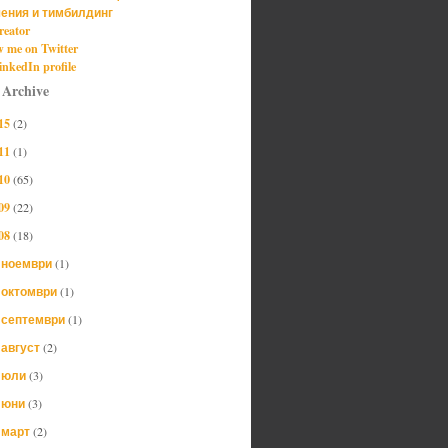
ения и тимбилдинг
reator
w me on Twitter
nkedIn profile
 Archive
15
(2)
11
(1)
10
(65)
09
(22)
08
(18)
ноември
(1)
►
октомври
(1)
►
септември
(1)
►
август
(2)
►
юли
(3)
►
юни
(3)
►
март
(2)
►