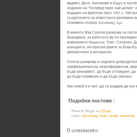
видим с Деси. Хапнахме в Happy и посл
издание на "Холивуд пере най-добре" о
издаден на френски през 1982 г). Авторъ
създателите на известната рекламна аг
големина според Advertising Age.
В книгата Жак Сегела разказва за сист
брандинга, за работата му по президен
компаниите Manpower, Улит, Ситроен, Д
агенцията, интересни факти за Кока-Ко
увлекателно и интересно.
Сегела разкрива и седемте добродетели
перфекционизъм, неконформизъм, аван
бъде рекламист, да бъде отговорен, да
да бъде пламенен и да бъде обичан).
Ако някой я е чел, ще се радвам да чуя 
Подобни постове :
advertising,
bo
Posted by
Maggie
at
1:51 pm
Labels:
advertising
,
books
,
brand
,
marketing
0 comments: