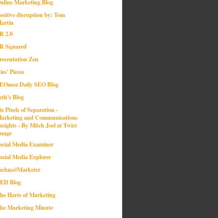
nline Marketing Blog
ositive disruption by: Tom
artin
R 2.0
R Squared
resentation Zen
ies' Pieces
EOmoz Daily SEO Blog
eth's Blog
ix Pixels of Separation -
arketing and Communications
nsights - By Mitch Joel at Twist
mage
ocial Media Examiner
ocial Media Explorer
echno//Marketer
ED Blog
he Harte of Marketing
he Marketing Minute