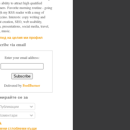
s ability to attract high qualified
mers. Favorite morning routine - going
gh my RSS reader with a mug of
cino. Interests: copy writing and
t creation, SEO, web usability,
, presentations, social media, travel,
, music.
лед на целия ми профил
cribe via email
Enter your email address:
FeedBurner
Delivered by
нирайте се за
Публикации
Коментари
ik
ени сглобяеми къщи