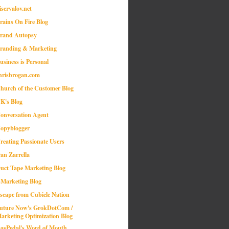
iservalov.net
rains On Fire Blog
rand Autopsy
randing & Marketing
usiness is Personal
hrisbrogan.com
hurch of the Customer Blog
K's Blog
onversation Agent
opyblogger
reating Passionate Users
an Zarrella
uct Tape Marketing Blog
-Marketing Blog
scape from Cubicle Nation
uture Now's GrokDotCom /
arketing Optimization Blog
asPedal's Word of Mouth