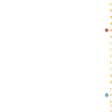
b
B
B
B
B
c
C
C
C
C
C
D
D
e
E
F
M
G