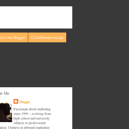
гът на Maggie
Сглобяеми къщи
ut Me
Maggie
Passionate about marketing
since 1999 – evolving from
high-school and university
subjects to professional
tion. I believe in inbound marketing