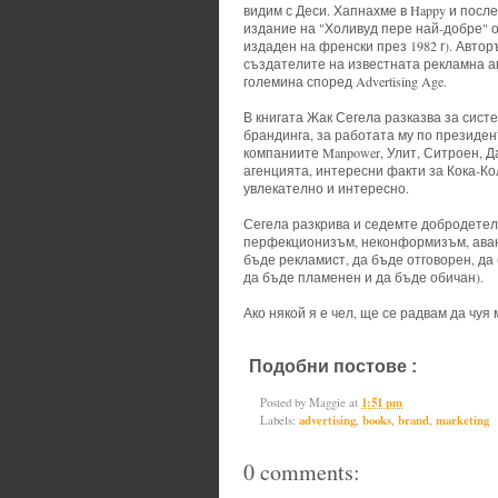
видим с Деси. Хапнахме в Happy и посл
издание на "Холивуд пере най-добре" о
издаден на френски през 1982 г). Авторъ
създателите на известната рекламна аг
големина според Advertising Age.
В книгата Жак Сегела разказва за сист
брандинга, за работата му по президен
компаниите Manpower, Улит, Ситроен, Д
агенцията, интересни факти за Кока-Ко
увлекателно и интересно.
Сегела разкрива и седемте добродетели
перфекционизъм, неконформизъм, аван
бъде рекламист, да бъде отговорен, да
да бъде пламенен и да бъде обичан).
Ако някой я е чел, ще се радвам да чуя 
Подобни постове :
advertising,
bo
Posted by
Maggie
at
1:51 pm
Labels:
advertising
,
books
,
brand
,
marketing
0 comments: