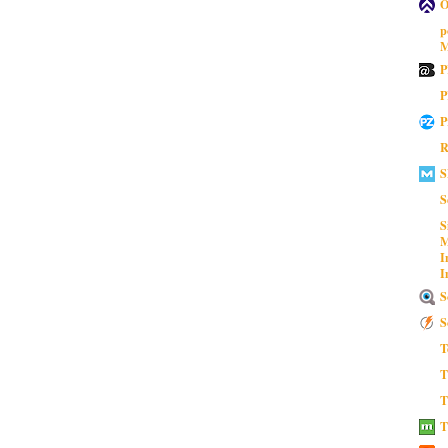
O
p
M
P
P
P
R
S
S
S
M
I
I
S
S
T
T
T
T