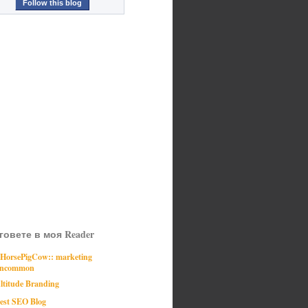
Follow this blog
говете в моя Reader
:HorsePigCow:: marketing
ncommon
ltitude Branding
est SEO Blog