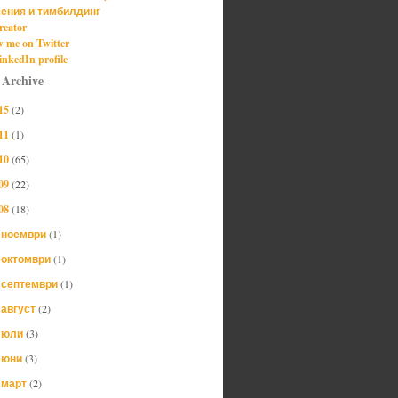
ения и тимбилдинг
reator
w me on Twitter
nkedIn profile
 Archive
15
(2)
11
(1)
10
(65)
09
(22)
08
(18)
ноември
(1)
►
октомври
(1)
►
септември
(1)
►
август
(2)
►
юли
(3)
►
юни
(3)
►
март
(2)
►