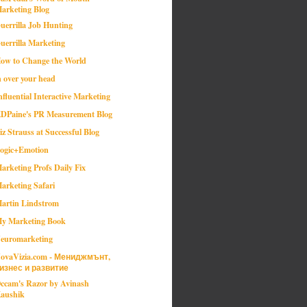
arketing Blog
uerrilla Job Hunting
uerrilla Marketing
ow to Change the World
n over your head
nfluential Interactive Marketing
DPaine's PR Measurement Blog
iz Strauss at Successful Blog
ogic+Emotion
arketing Profs Daily Fix
arketing Safari
artin Lindstrom
y Marketing Book
euromarketing
ovaVizia.com - Мениджмънт,
изнес и развитие
ccam's Razor by Avinash
aushik