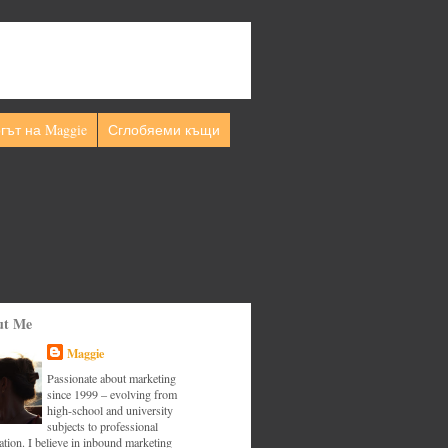
гът на Maggie
Сглобяеми къщи
ut Me
Maggie
Passionate about marketing
since 1999 – evolving from
high-school and university
subjects to professional
tion. I believe in inbound marketing