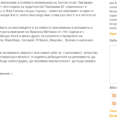
е влезнахме в голямата книжарница на третия етаж. Там видях
and it
т 2004 година на издателство Панорама БГ (оригиналът е
custo
т е Жак Сегела (Jacques Séguéla) - известен рекламист и един от
throu
енция RSCG, която впоследствие става Euro RSCG и е петата по
cappuc
conten
design
емата на кинозведите и за нейното приложение в рекламата и
tennis
тската кампания на Франсоа Митеран от 1981 година и с
Прег
айнърс Клъб и много други, за успехите и провалите на
Subs
ла, Марлборо, Хатауей, Л'Ореал, Мишлен... Всичко е написано
 на марката (вярност към самия себе си, търпеливост, упорство,
тюризъм и вечност) и седемте добродетели на рекламиста (да
 бъде себеотдаден, да проявява взискателност, да бъде наивен,
мнение :)
Або
oks,
brand,
marketing
Teler
Дърв