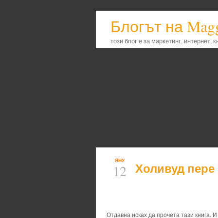
Блогът на Mag
този блог е за маркетинг, интернет, 
ЯНУ
Холивуд пере
12
Отдавна исках да прочета тази книга. 