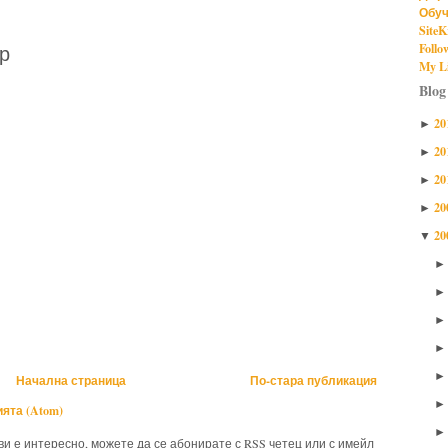
Обуч
SiteK
Follo
р
My Li
Blog
20
►
20
►
20
►
20
►
20
▼
Начална страница
По-стара публикация
ята (Atom)
 ви е интересно, можете да се абонирате с RSS четец или с имейл