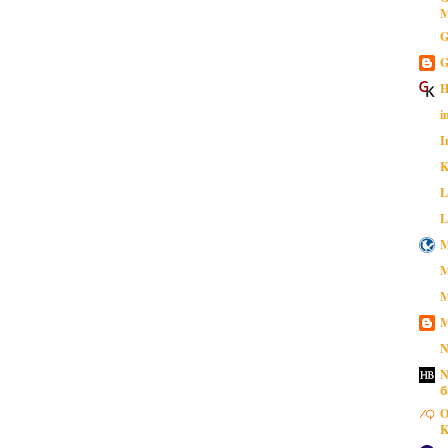
M
G
G
H
i
I
K
L
L
M
M
M
M
N
N
б
O
K