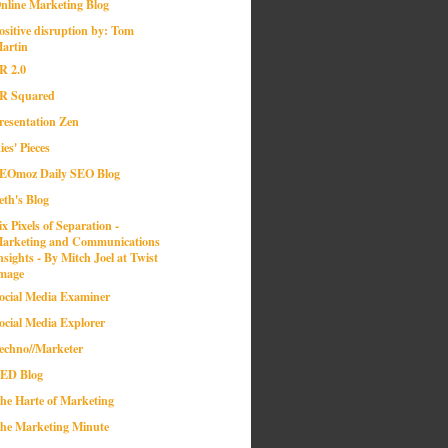
nline Marketing Blog
ositive disruption by: Tom
artin
R 2.0
R Squared
resentation Zen
ies' Pieces
EOmoz Daily SEO Blog
eth's Blog
ix Pixels of Separation -
arketing and Communications
nsights - By Mitch Joel at Twist
mage
ocial Media Examiner
ocial Media Explorer
echno//Marketer
ED Blog
he Harte of Marketing
he Marketing Minute