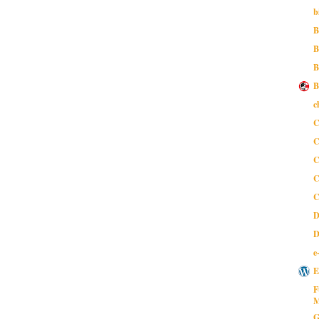
b
B
B
B
B
c
C
C
C
C
C
D
D
e
E
F
M
G