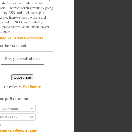
s ability to attract high qualified
mers. Favorite morning routine - going
gh my RSS reader with a mug of
cino. Interests: copy writing and
t creation, SEO, web usability,
, presentations, social media, travel,
, music.
лед на целия ми профил
cribe via email
Enter your email address:
FeedBurner
Delivered by
нирайте се за
Публикации
Коментари
ik
ени сглобяеми къщи