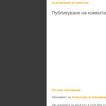
Публикуване на коментар
Публикуване на комента
По-нова публикация
Коментари за публикаци
Абонамент за:
Ако попадате за пръв път в този блог и