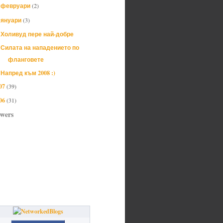
февруари
(2)
►
януари
(3)
▼
Холивуд пере най-добре
Силата на нападението по
фланговете
Напред към 2008 :)
07
(39)
06
(31)
owers