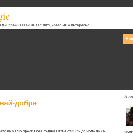
gie
книги, преживявания и всичко, което ми е интересно.
Бло
Abo
 най-добре
И ето че малко преди Нова година бяхме отишли до мола да се
occupa