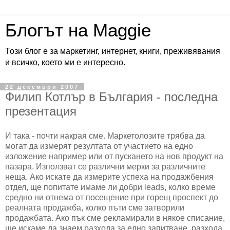
Блогът на Maggie
Този блог е за маркетинг, интернет, книги, преживявания
и всичко, което ми е интересно.
22 декември 2007
Филип Котлър в България - последна
презентация
И така - почти накрая сме. Маркетолозите трябва да
могат да измерят резултата от участието на едно
изложение например или от пускането на нов продукт на
пазара. Използват се различни мерки за различните
неща. Ако искате да измерите успеха на продажбения
отдел, ще попитате имаме ли добри leads, колко време
средно ни отнема от посещение при горещ проспект до
реалната продажба, колко пъти сме затворили
продажбата. Ако пък сме рекламирали в някое списание,
ще искаме да знаем разхода за едно запитване, разхода