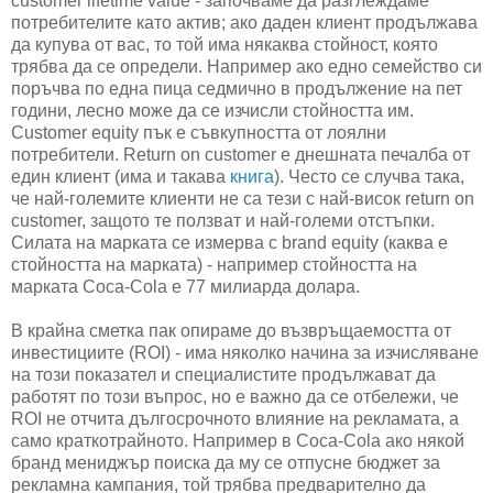
customer lifetime value - започваме да разглеждаме
потребителите като актив; ако даден клиент продължава
да купува от вас, то той има някаква стойност, която
трябва да се определи. Например ако едно семейство си
поръчва по една пица седмично в продължение на пет
години, лесно може да се изчисли стойността им.
Customer equity пък е съвкупността от лоялни
потребители. Return on customer е днешната печалба от
един клиент (има и такава
книга
). Често се случва така,
че най-големите клиенти не са тези с най-висок return on
customer, защото те ползват и най-големи отстъпки.
Силата на марката се измерва с brand equity (каква е
стойността на марката) - например стойността на
марката Coca-Cola е 77 милиарда долара.
В крайна сметка пак опираме до възвръщаемостта от
инвестициите (ROI) - има няколко начина за изчисляване
на този показател и специалистите продължават да
работят по този въпрос, но е важно да се отбележи, че
ROI не отчита дългосрочното влияние на рекламата, а
само краткотрайното. Например в Coca-Cola ако някой
бранд мениджър поиска да му се отпусне бюджет за
рекламна кампания, той трябва предварително да