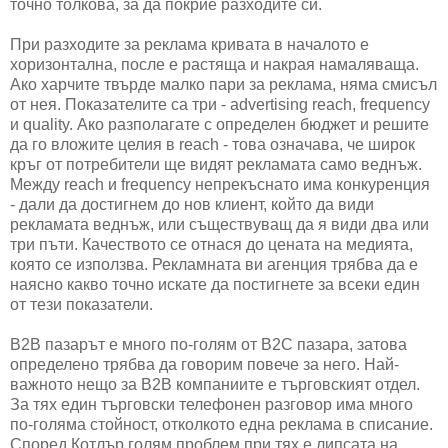
точно толкова, за да покрие разходите си.
При разходите за реклама кривата в началото е
хоризонтална, после е растяща и накрая намаляваща.
Ако харчите твърде малко пари за реклама, няма смисъл
от нея. Показателите са три - advertising reach, frequency
и quality. Ако разполагате с определен бюджет и решите
да го вложите целия в reach - това означава, че широк
кръг от потребители ще видят рекламата само веднъж.
Между reach и frequency непрекъснато има конкуренция
- дали да достигнем до нов клиент, който да види
рекламата веднъж, или съществуващ да я види два или
три пъти. Качеството се отнася до цената на медията,
която се използва. Рекламната ви агенция трябва да е
наясно какво точно искате да постигнете за всеки един
от тези показатели.
B2B пазарът е много по-голям от B2C пазара, затова
определено трябва да говорим повече за него. Най-
важното нещо за B2B компаниите е търговският отдел.
За тях един търговски телефонен разговор има много
по-голяма стойност, отколкото една реклама в списание.
Според Котлър голям проблем при тях е липсата на