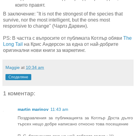
които правят.
В заключение: "It is not the strongest of the species that
survive, nor the most intelligent, but the ones most
responsive to change" (Чарлз Дарвин).
PS: В частта с въпросите от публиката Котлър обяви
The
Long Tail
на Крис Андерсон за една от най-добрите
оригинални нови книги за маркетинг.
Maggie
at
10:34 am
Споделяне
1 коментар:
martin marinov
11:43 am
Поздравления за публикацията за Котлър Доста дълго
търсех нещо добре написано относно това посещение
П. С. близнаците сме на най-добрата зодия ;-)))