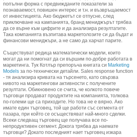
попълни форма с предвижданите показатели за
познаваемост, повишен интерес и т.н. и възвръщаемост
от инвестицията. Ако бюджетът се отпусне, след
приключване на кампанията, бранд мениджърът трябва
да се върне към цифрите и да анализира резултатите.
Така компанията възпитава маркетолозите си да бъдат и
финансови мениджъри, а не само да харчат парите.
Съществуват редица математически модели, които
могат да ни помогнат да си вършим по-добре работата в
маркетинга. Тук Котлър препоръча книгата си
Marketing
Models
за по-технически детайли. Sales response function
- тя анализира кривата на търсенето, като свързва
нивото на маркетингови активности с получените
резултати. Обикновено се счита, че колкото повече
търговци продават продуктите на компанията, толкова
по-големи ще са приходите. Но това не е вярно. Ако
имате един търговец, той ще работи със сегмента от
пазара, при който се осъществяват най-много сделки.
Всеки следващ търговец ще получава все по-
непродуктивен сегмент. Докога трябва да наемате
търговци? Докато последният нает търговец изкара