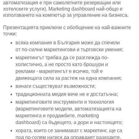
автоматизация е при самолетните резервации или
хотелските услуги). Marketing dashboard най-общо е
използването на компютър за управление на бизнеса.
Презентацията приключи с обобщение на най-важните
точки:
всяка компания в България може да спечели
от по-силни маркетингови и търговски умения;
маркетингът трябва да се разглежда по-
холистично, а не просто като брошури и
реклами - маркетингът е всичко, той е
движещата сила за растеж на една компания;
винаги съществуват възможности;
традиционната медия вече не е достатъчна;
маркетинговите инструменти и технология
(маркетинговите модели, автоматизацията на
маркетинга и продажбите, marketing
dashboard) са бъдещето, а дори и настоящето;
хората, които се занимават с маркетинг, ще са
под по-голям натиск да оправдаят разходите,