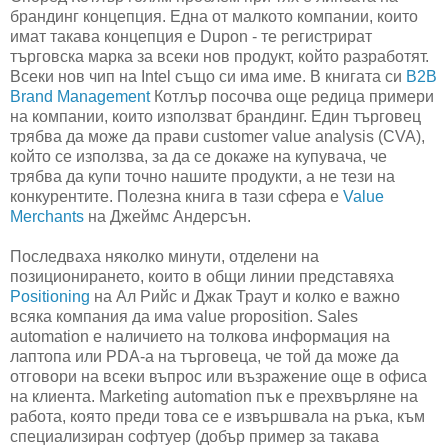
брандинг концепция. Една от малкото компании, които
имат такава концепция е Dupon - те регистрират
търговска марка за всеки нов продукт, който разработят.
Всеки нов чип на Intel също си има име. В книгата си
B2B
Brand Management
Котлър посочва още редица примери
на компании, които използват брандинг. Един търговец
трябва да може да прави customer value analysis (CVA),
който се използва, за да се докаже на купувача, че
трябва да купи точно нашите продукти, а не тези на
конкурентите. Полезна книга в тази сфера е
Value
Merchants
на Джеймс Андерсън.
Последваха няколко минути, отделени на
позиционирането, които в общи линии представяха
Positioning
на Ал Рийс и Джак Траут и колко е важно
всяка компания да има value proposition. Sales
automation е наличието на толкова информация на
лаптопа или PDA-а на търговеца, че той да може да
отговори на всеки въпрос или възражение още в офиса
на клиента. Marketing automation пък е прехвърляне на
работа, която преди това се е извършвала на ръка, към
специализиран софтуер (добър пример за такава