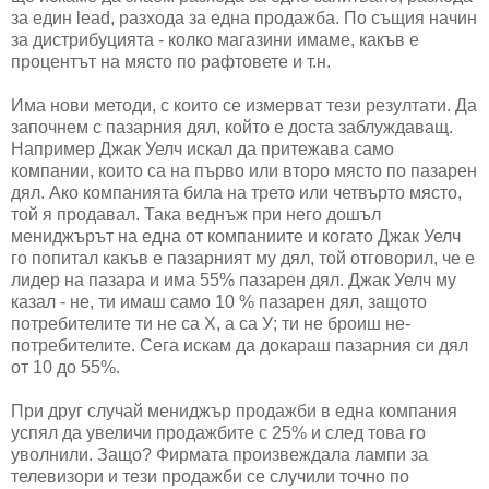
за един lead, разхода за една продажба. По същия начин
за дистрибуцията - колко магазини имаме, какъв е
процентът на място по рафтовете и т.н.
Има нови методи, с които се измерват тези резултати. Да
започнем с пазарния дял, който е доста заблуждаващ.
Например Джак Уелч искал да притежава само
компании, които са на първо или второ място по пазарен
дял. Ако компанията била на трето или четвърто място,
той я продавал. Така веднъж при него дошъл
мениджърът на една от компаниите и когато Джак Уелч
го попитал какъв е пазарният му дял, той отговорил, че е
лидер на пазара и има 55% пазарен дял. Джак Уелч му
казал - не, ти имаш само 10 % пазарен дял, защото
потребителите ти не са Х, а са У; ти не броиш не-
потребителите. Сега искам да докараш пазарния си дял
от 10 до 55%.
При друг случай мениджър продажби в една компания
успял да увеличи продажбите с 25% и след това го
уволнили. Защо? Фирмата произвеждала лампи за
телевизори и тези продажби се случили точно по