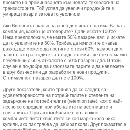
времето на преминаването към новата технология на
транзисторите. Той успял да увеличи продажбите в
умиращ пазар и затова го уволнили.
Ако Ви попитат какъв пазарен дял искате да има Вашата
компания, какво ще отговорите? Дали искате 100%?
Нека предположим, че имате 50% пазарен дял, и искате
да го увеличите на 60%. Трябва да изчислите с какъв
разход ще можете да постигнете тези 60% пазарен дял,
защото ако разходите са твърде големи, ще сте по-малко
печеливши с 60% отколкото с 50% пазарен дял. В този
случай е по-добре да използвате парите и да навлезете
в друг бизнес или да разработите нови продукти.
Оптималният пазарен дял не е 100%.
Други показатели, които трябва да се следят, са
удовлетвореността на потребителите и степента на
задържане на потребителите (retention rate), която най-
лесно се определя при абонатите на вестниците и
списанията. При автомобилите е по-сложно -
компаниите питат клиентите си коя марка кола биха
купили, ако пак трябва да избират кола. Друг показател е