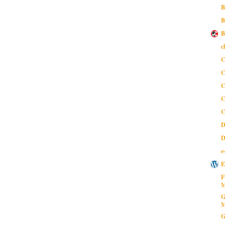
B
B
B
c
C
C
C
C
C
D
D
e
E
F
M
G
M
G