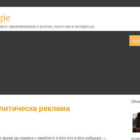
gie
книги, преживявания и всичко, което ми е интересно.
Бло
Abo
литическа реклама
е време да навакса с имейлите и RSS-ите в блог рийдъра :-)
occupa