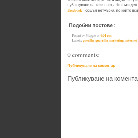
публикуване на този пост). Но пък идеят
Facebook
- сошъл нетуърка, по който вси
Подобни постове :
guerilla,
guerr
Posted by
Maggie
at
4:34 pm
Labels:
guerilla
,
guerrilla marketing
,
internet
0 comments:
Публикуване на коментар
Публикуване на комента