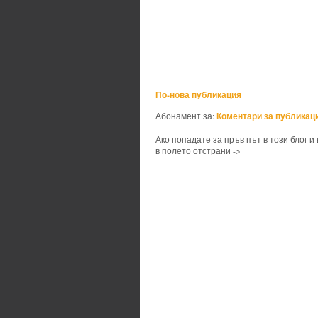
По-нова публикация
Коментари за публикаци
Абонамент за:
Ако попадате за пръв път в този блог и
в полето отстрани ->