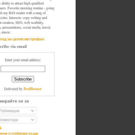
s ability to attract high qualified
mers. Favorite morning routine - going
gh my RSS reader with a mug of
cino. Interests: copy writing and
t creation, SEO, web usability,
, presentations, social media, travel,
, music.
лед на целия ми профил
cribe via email
Enter your email address:
FeedBurner
Delivered by
нирайте се за
Публикации
Коментари
ik
ени сглобяеми къщи