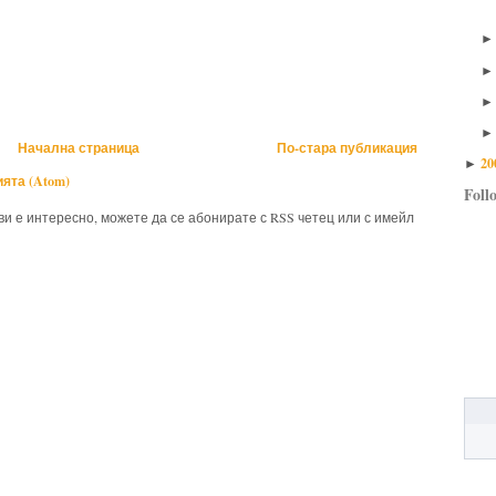
Начална страница
По-стара публикация
20
►
ята (Atom)
Foll
 ви е интересно, можете да се абонирате с RSS четец или с имейл