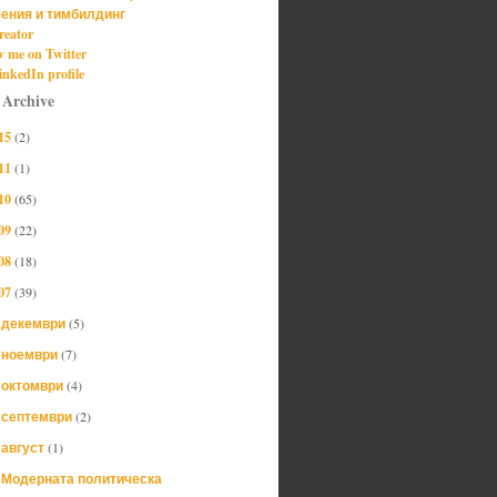
ения и тимбилдинг
reator
w me on Twitter
nkedIn profile
 Archive
15
(2)
11
(1)
10
(65)
09
(22)
08
(18)
07
(39)
декември
(5)
►
ноември
(7)
►
октомври
(4)
►
септември
(2)
►
август
(1)
▼
Модерната политическа