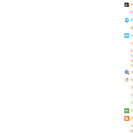
P
P
P
R
S
S
S
M
I
I
S
S
T
T
T
T
T
V
i