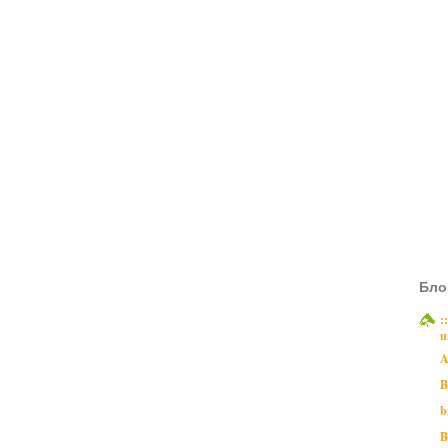
Бло
:
u
A
B
b
B