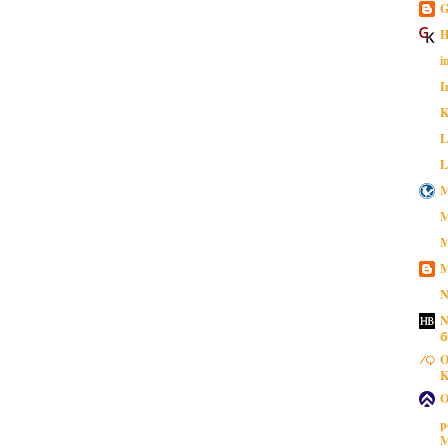
G
H
i
I
K
L
L
M
M
M
M
N
N
б
O
K
O
p
M