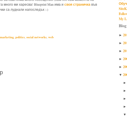
Обуч
своя страничка
а много ми харесва! Blueprint Man има и
във
SiteK
чки са луднали напоследък :-)
Follo
My Li
illa marketing,
internet marketing,
politics,
social networks,
web
Blog
20
►
 marketing
,
politics
,
social networks
,
web
20
►
20
►
20
►
20
►
р
20
▼