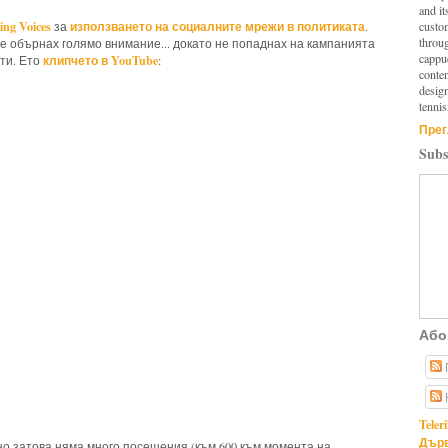
and it
ing Voices
използването на социалните мрежи в политиката
custo
за
.
throu
е обърнах голямо внимание... докато не попаднах на кампанията
cappuc
клипчето в YouTube
ти. Ето
:
conten
design
tennis
Прег
Subs
Або
Teler
Дърв
рно затова няма много посещения (към 600 към момента на