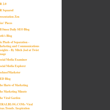
R 2.0
R Squared
resentation Zen
ies' Pieces
EOmoz Daily SEO Blog
eth's Blog
ix Pixels of Separation -
arketing and Communications
nsights - By Mitch Joel at Twist
mage
ocial Media Examiner
ocial Media Explorer
echno//Marketer
ED Blog
he Harte of Marketing
he Marketing Minute
he Viral Garden
IRALBLOG.COM» Viral
deas.Trends. Inspiration