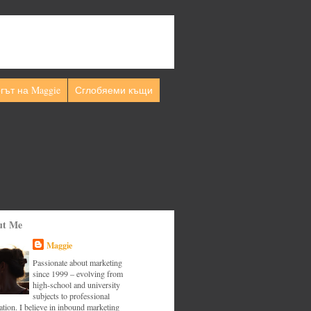
гът на Maggie
Сглобяеми къщи
ut Me
Maggie
Passionate about marketing
since 1999 – evolving from
high-school and university
subjects to professional
tion. I believe in inbound marketing