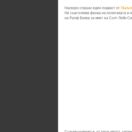
Market
Наскоро слушах един подкаст от
Не съм голяма фенка на политиката и н
на Ралф Бекер за кмет на Солт Лейк Си
Съвсем новичко е, от пети август, сигу