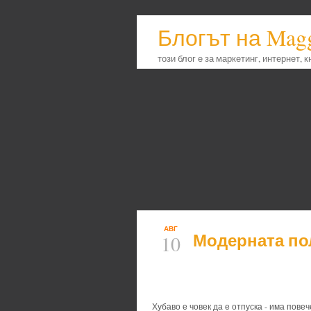
Блогът на Mag
този блог е за маркетинг, интернет, 
АВГ
Модерната по
10
Хубаво е човек да е отпуска - има повеч