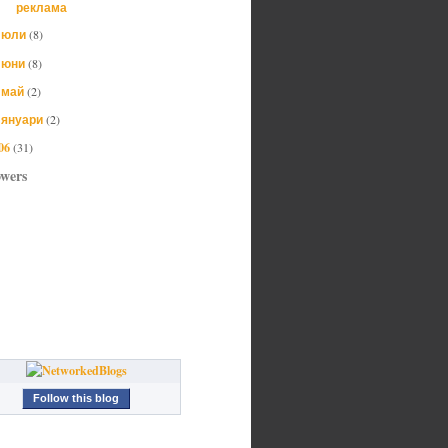
реклама
юли
(8)
►
юни
(8)
►
май
(2)
►
януари
(2)
►
06
(31)
owers
Follow this blog