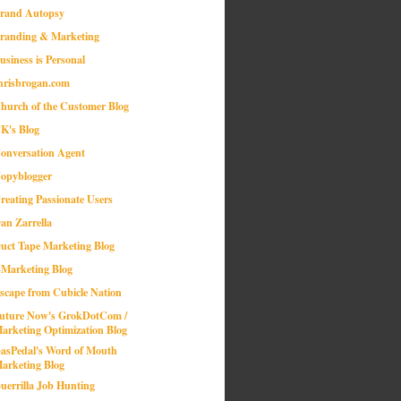
rand Autopsy
randing & Marketing
usiness is Personal
hrisbrogan.com
hurch of the Customer Blog
K's Blog
onversation Agent
opyblogger
reating Passionate Users
an Zarrella
uct Tape Marketing Blog
-Marketing Blog
scape from Cubicle Nation
uture Now's GrokDotCom /
arketing Optimization Blog
asPedal's Word of Mouth
arketing Blog
uerrilla Job Hunting