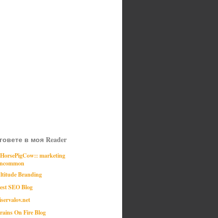
говете в моя Reader
:HorsePigCow:: marketing
ncommon
ltitude Branding
est SEO Blog
iservalov.net
rains On Fire Blog