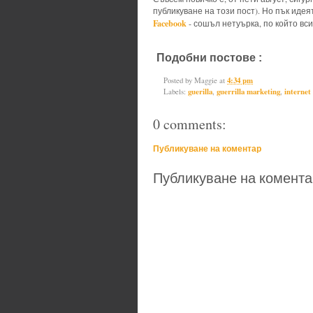
публикуване на този пост). Но пък идеят
Facebook
- сошъл нетуърка, по който вси
Подобни постове :
guerilla,
guerr
Posted by
Maggie
at
4:34 pm
Labels:
guerilla
,
guerrilla marketing
,
internet
0 comments:
Публикуване на коментар
Публикуване на комента