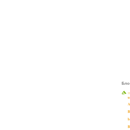
Бло
:
u
A
B
b
B