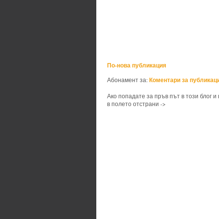
По-нова публикация
Коментари за публикаци
Абонамент за:
Ако попадате за пръв път в този блог и
в полето отстрани ->