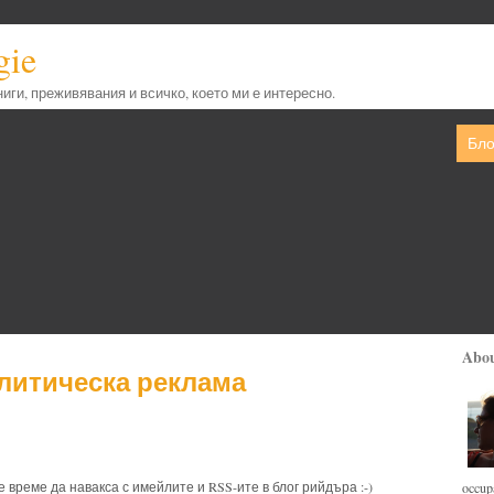
gie
книги, преживявания и всичко, което ми е интересно.
Бло
Abo
литическа реклама
е време да навакса с имейлите и RSS-ите в блог рийдъра :-)
occupa