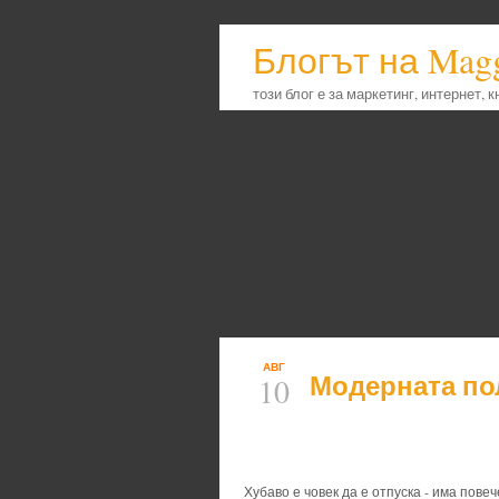
Блогът на Mag
този блог е за маркетинг, интернет, 
АВГ
Модерната по
10
Хубаво е човек да е отпуска - има повеч