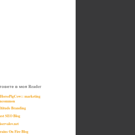
говете в моя Reader
:HorsePigCow:: marketing
ncommon
ltitude Branding
est SEO Blog
iservalov.net
rains On Fire Blog