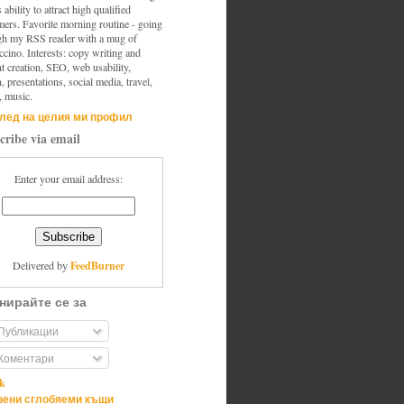
s ability to attract high qualified
mers. Favorite morning routine - going
gh my RSS reader with a mug of
cino. Interests: copy writing and
t creation, SEO, web usability,
, presentations, social media, travel,
, music.
лед на целия ми профил
cribe via email
Enter your email address:
FeedBurner
Delivered by
нирайте се за
Публикации
Коментари
ik
ени сглобяеми къщи