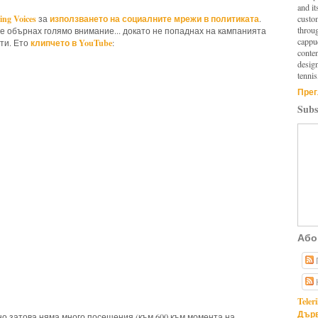
and it
ing Voices
използването на социалните мрежи в политиката
custo
за
.
throu
е обърнах голямо внимание... докато не попаднах на кампанията
cappuc
клипчето в YouTube
ти. Ето
:
conten
design
tennis
Прег
Subs
Або
Teler
Дърв
рно затова няма много посещения (към 600 към момента на