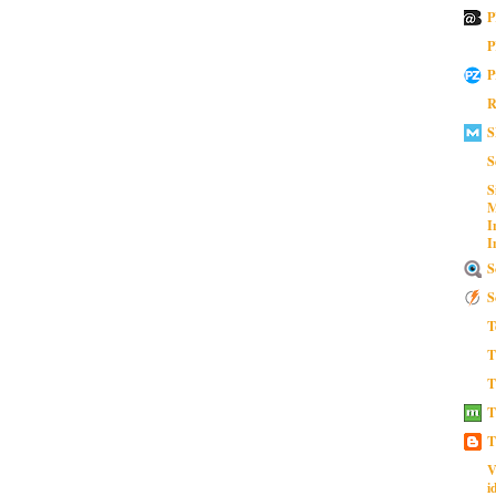
P
P
P
R
S
S
S
M
I
I
S
S
T
T
T
T
T
V
i