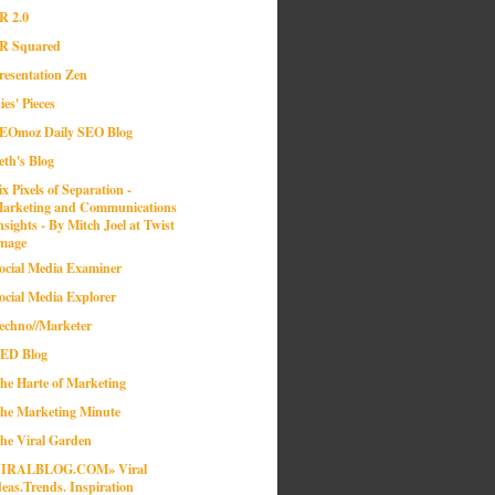
R 2.0
R Squared
resentation Zen
ies' Pieces
EOmoz Daily SEO Blog
eth's Blog
ix Pixels of Separation -
arketing and Communications
nsights - By Mitch Joel at Twist
mage
ocial Media Examiner
ocial Media Explorer
echno//Marketer
ED Blog
he Harte of Marketing
he Marketing Minute
he Viral Garden
IRALBLOG.COM» Viral
deas.Trends. Inspiration