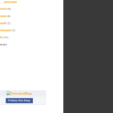
реклама
юли
(8)
►
юни
(8)
►
май
(2)
►
януари
(2)
►
06
(31)
owers
Follow this blog