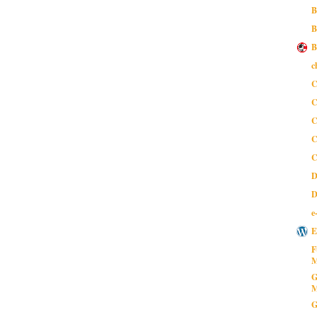
B
B
B
c
C
C
C
C
C
D
D
e
E
F
M
G
M
G