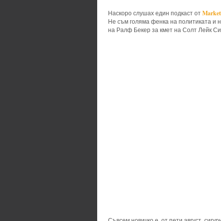
Market
Наскоро слушах един подкаст от
Не съм голяма фенка на политиката и н
на Ралф Бекер за кмет на Солт Лейк Си
Съвсем новичко е, от пети август, сигу