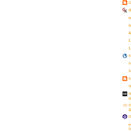
G
H
i
I
K
L
L
M
M
M
M
N
N
б
O
K
O
p
M