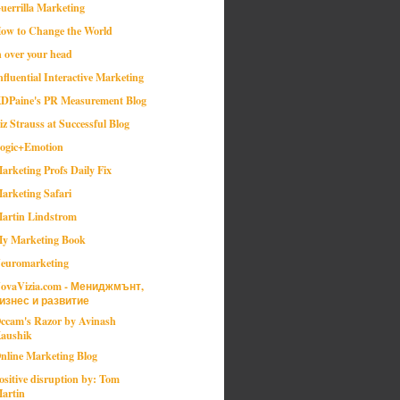
uerrilla Marketing
ow to Change the World
n over your head
nfluential Interactive Marketing
DPaine's PR Measurement Blog
iz Strauss at Successful Blog
ogic+Emotion
arketing Profs Daily Fix
arketing Safari
artin Lindstrom
y Marketing Book
euromarketing
ovaVizia.com - Мениджмънт,
изнес и развитие
ccam's Razor by Avinash
aushik
nline Marketing Blog
ositive disruption by: Tom
artin