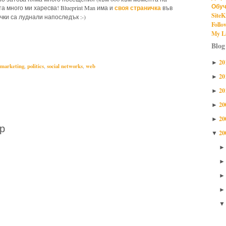
Обуч
своя страничка
а много ми харесва! Blueprint Man има и
във
SiteK
чки са луднали напоследък :-)
Follo
My Li
illa marketing,
internet marketing,
politics,
social networks,
web
Blog
20
►
 marketing
,
politics
,
social networks
,
web
20
►
20
►
20
►
20
►
р
20
▼