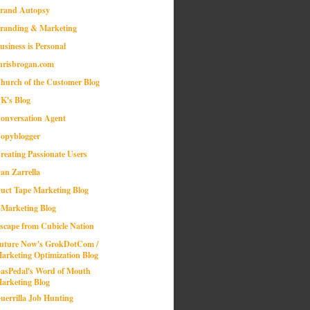
rand Autopsy
randing & Marketing
usiness is Personal
hrisbrogan.com
hurch of the Customer Blog
K's Blog
onversation Agent
opyblogger
reating Passionate Users
an Zarrella
uct Tape Marketing Blog
-Marketing Blog
scape from Cubicle Nation
uture Now's GrokDotCom /
arketing Optimization Blog
asPedal's Word of Mouth
arketing Blog
uerrilla Job Hunting