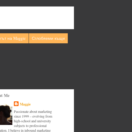
гът на Maggie
Сглобяеми къщи
ut Me
Maggie
Passionate about marketing
since 1999 – evolving from
high-school and university
subjects to professional
tion. I believe in inbound marketing