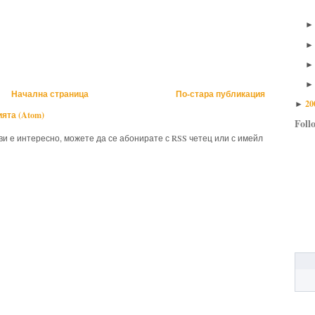
Начална страница
По-стара публикация
20
►
ята (Atom)
Foll
 ви е интересно, можете да се абонирате с RSS четец или с имейл