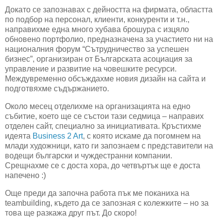
Докато се запознавах с дейността на фирмата, областта
по подбор на персонал, клиенти, конкуренти и т.н.,
направихме една много хубава брошура с изцяло
обновено портфолио, предназначена за участието ни на
националния форум “Сътрудничество за успешен
бизнес”, организиран от Българската асоциация за
управление и развитие на човешките ресурси.
Междувременно обсъждахме новия дизайн на сайта и
подготвяхме съдържанието.
Около месец отделихме на организацията на едно
събитие, което ще се състои тази седмица – направих
отделен сайт, специално за инициативата. Кръстихме
идеята
Business
2 Art
, с която искаме да погомнем на
млади художници, като ги запознаем с представители на
водещи български и чуждестранни компании.
Срещнахме се с доста хора, до четвъртък ще е доста
напечено :)
Още преди да започна работа пък ме поканиха на
teambuilding
, където да се запозная с колежките – но за
това ще разкажа друг път. До скоро!