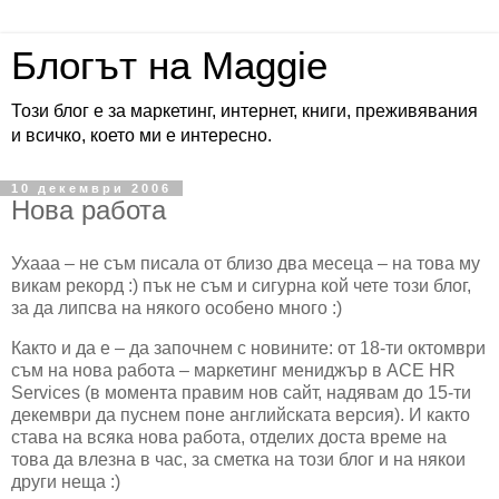
Блогът на Maggie
Този блог е за маркетинг, интернет, книги, преживявания
и всичко, което ми е интересно.
10 декември 2006
Нова работа
Ухааа – не съм писала от близо два месеца – на това му
викам рекорд :) пък не съм и сигурна кой чете този блог,
за да липсва на някого особено много :)
Както и да е – да започнем с новините: от 18-ти октомври
съм на нова работа – маркетинг мениджър в
ACE
HR
Services
(в момента правим нов сайт, надявам до 15-ти
декември да пуснем поне английската версия). И както
става на всяка нова работа, отделих доста време на
това да влезна в час, за сметка на този блог и на някои
други неща :)