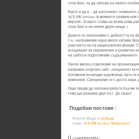
този блог, за да липсва на някого особен
Както и да е – да започнем с новините:
ACE
HR
Services
(в момента правим нов с
версия). И както става на всяка нова ра
този блог и на някои други неща :)
Докато се запознавах с дейността на ф
т.н., направихме една много хубава б
участието ни на националния форум “С
асоциация за управление и развитие 
на сайта и подготвяхме съдържанието.
Около месец отделихме на организацият
направих отделен сайт, специално за 
погомнем на млади художници, като ги
компании. Срещнахме се с доста хора, 
Още преди да започна работа пък ме п
това ще разкажа друг път. До скоро!
Подобни постове :
ACE HR Servi
Posted by
Maggie
at
12:46 pm
Labels:
ACE HR Services
,
Business2Art
0 comments: