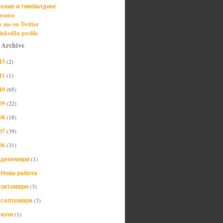
ения и тимбилдинг
reator
w me on Twitter
nkedIn profile
 Archive
15
(2)
11
(1)
10
(65)
09
(22)
08
(18)
07
(39)
06
(31)
декември
(1)
▼
Нова работа
октомври
(3)
►
септември
(3)
►
юли
(1)
►