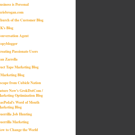
usiness is Personal
hrisbrogan.com
hurch of the Customer Blog
K's Blog
onversation Agent
opyblogger
reating Passionate Users
an Zarrella
uct Tape Marketing Blog
-Marketing Blog
scape from Cubicle Nation
uture Now's GrokDotCom /
arketing Optimization Blog
asPedal's Word of Mouth
arketing Blog
uerrilla Job Hunting
uerrilla Marketing
ow to Change the World