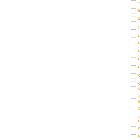
i
I
K
L
L
M
M
M
M
N
N
б
O
K
O
p
M
P
P