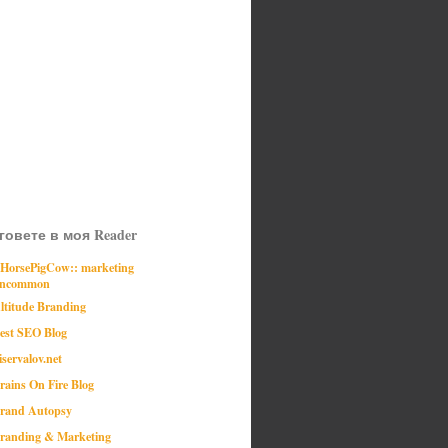
говете в моя Reader
:HorsePigCow:: marketing
ncommon
ltitude Branding
est SEO Blog
iservalov.net
rains On Fire Blog
rand Autopsy
randing & Marketing