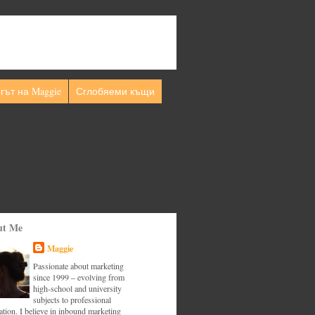
гът на Maggie
Сглобяеми къщи
ut Me
Maggie
Passionate about marketing
since 1999 – evolving from
high-school and university
subjects to professional
tion. I believe in inbound marketing