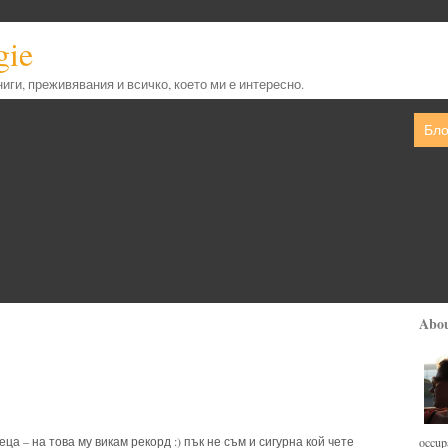
gie
книги, преживявания и всичко, което ми е интересно.
Бло
Abo
ца – на това му викам рекорд :) пък не съм и сигурна кой чете
occupa