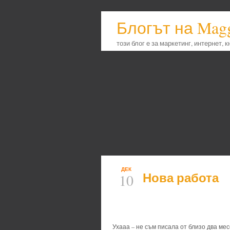
Блогът на Mag
този блог е за маркетинг, интернет, 
ДЕК
Нова работа
10
Ухааа – не съм писала от близо два месе