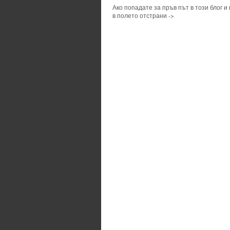
Ако попадате за пръв път в този блог и
в полето отстрани ->