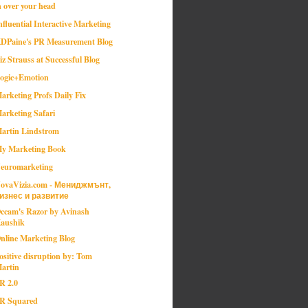
n over your head
nfluential Interactive Marketing
DPaine's PR Measurement Blog
iz Strauss at Successful Blog
ogic+Emotion
arketing Profs Daily Fix
arketing Safari
artin Lindstrom
y Marketing Book
euromarketing
ovaVizia.com - Мениджмънт,
изнес и развитие
ccam's Razor by Avinash
aushik
nline Marketing Blog
ositive disruption by: Tom
artin
R 2.0
R Squared