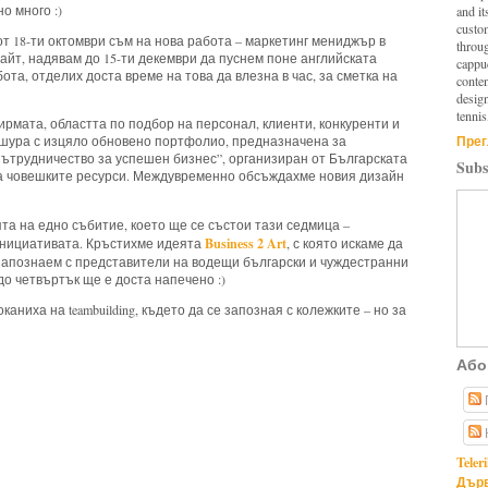
о много :)
and it
custo
 от 18-ти октомври съм на нова работа – маркетинг мениджър в
throu
айт, надявам до 15-ти декември да пуснем поне английската
cappuc
бота, отделих доста време на това да влезна в час, за сметка на
conten
design
tennis
ирмата, областта по подбор на персонал, клиенти, конкуренти и
Прег
рошура с изцяло обновено портфолио, предназначена за
ътрудничество за успешен бизнес”, организиран от Българската
Subs
на човешките ресурси. Междувременно обсъждахме новия дизайн
а на едно събитие, което ще се състои тази седмица –
Business
2 Art
инициативата. Кръстихме идеята
, с която искаме да
 запознаем с представители на водещи български и чуждестранни
до четвъртък ще е доста напечено :)
оканиха на
teambuilding
, където да се запозная с колежките – но за
Або
ces,
Business2Art
Teler
Дърв