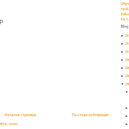
Обуч
SiteK
Follo
My Li
р
Blog
20
►
20
►
20
►
20
►
20
►
20
►
20
▼
Начална страница
По-стара публикация
ята (Atom)