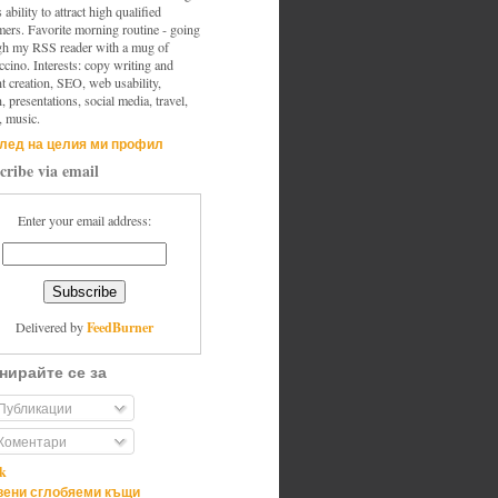
s ability to attract high qualified
mers. Favorite morning routine - going
gh my RSS reader with a mug of
cino. Interests: copy writing and
t creation, SEO, web usability,
, presentations, social media, travel,
, music.
лед на целия ми профил
cribe via email
Enter your email address:
FeedBurner
Delivered by
нирайте се за
Публикации
Коментари
ik
ени сглобяеми къщи