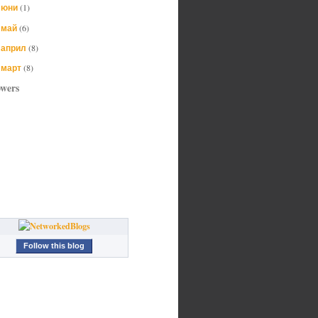
юни
(1)
►
май
(6)
►
април
(8)
►
март
(8)
►
owers
Follow this blog