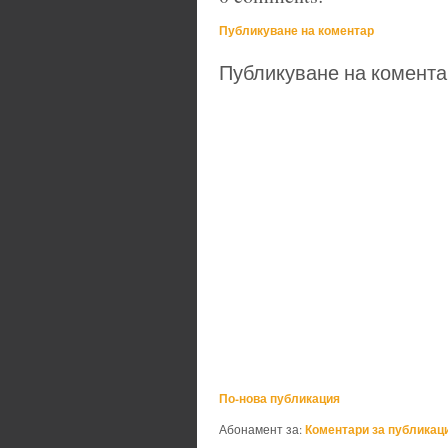
Публикуване на коментар
Публикуване на комента
По-нова публикация
Коментари за публикаци
Абонамент за: