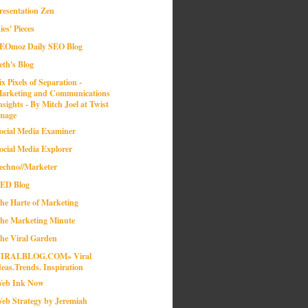
resentation Zen
ies' Pieces
EOmoz Daily SEO Blog
eth's Blog
ix Pixels of Separation -
arketing and Communications
nsights - By Mitch Joel at Twist
mage
ocial Media Examiner
ocial Media Explorer
echno//Marketer
ED Blog
he Harte of Marketing
he Marketing Minute
he Viral Garden
IRALBLOG.COM» Viral
deas.Trends. Inspiration
eb Ink Now
eb Strategy by Jeremiah